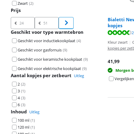
Zwart
(
2
)
Prijs
Bialetti Ne
Prijs
€
€
kopjes
Geschikt voor type warmtebron
Beoordeling is 
Beoordeling is 
2
Geschikt voor inductiekookplaat
(
4
)
Kleur zwart
|
kopjes per zet
Geschikt voor gasfornuis
(
9
)
Geschikt voor keramische kookplaat
(
9
)
41,99
Geschikt voor elektrische kookplaat
(
9
)
Morgen b
Aantal kopjes per zetbeurt
Uitleg
Vergelijken
2
(
2
)
3
(
1
)
4
(
3
)
6
(
3
)
Inhoud
Uitleg
100 ml
(
1
)
120 ml
(
1
)