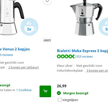
w Venus 2 kopjes
Bialetti Moka Express 3 kop
9,0 van de 10, gebaseerd op 63 reviews.
3 reviews
9,1 van de 10, gebaseerd op 353 reviews.
9,0 van de 10, gebaseerd op 63 reviews.
353 reviews
iet geschikt voor
Kleur zilver
|
Niet geschikt voor
laat
|
2 kopjes per zetbeurt
inductiekookplaat
|
3 kopjes per z
ezorgd
26,99
te halen in
1 Coolblue-
Morgen bezorgd
Vergelijken