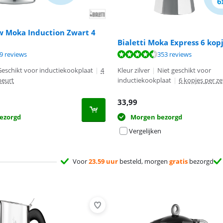
w Moka Induction Zwart 4
Bialetti Moka Express 6 kop
9,0 van de 10, gebaseerd op 29 reviews.
9,1 van de 10, gebaseerd op 353 reviews.
9 reviews
353 reviews
Geschikt voor inductiekookplaat
|
4
Kleur zilver
|
Niet geschikt voor
beurt
inductiekookplaat
|
6 kopjes per z
33,99
ezorgd
Morgen bezorgd
Vergelijken
Voor
23.59 uur
besteld, morgen
gratis
bezorgd