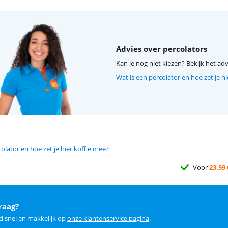
Advies over percolators
Kan je nog niet kiezen? Bekijk het adv
Wat is een percolator en hoe zet je h
olator en hoe zet je hier koffie mee?
Voor
23.59
raag?
d snel en makkelijk op
onze klantenservice pagina
.