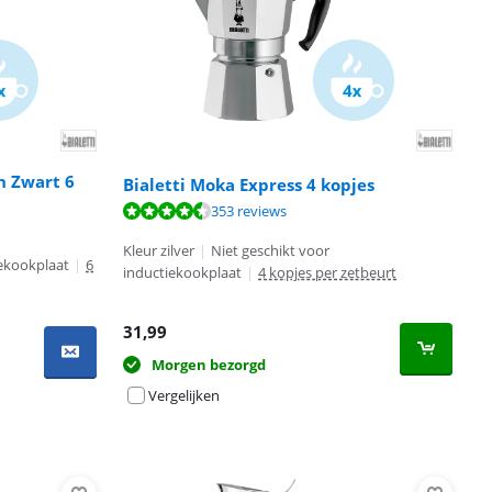
n Zwart 6
Bialetti Moka Express 4 kopjes
353 reviews
Kleur zilver
|
Niet geschikt voor
iekookplaat
|
6
inductiekookplaat
|
4 kopjes per zetbeurt
31,99
Morgen bezorgd
Vergelijken