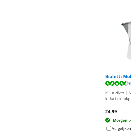
Bialetti Mo
Beoordeling is 
3
Kleur zilver
|
N
inductiekookp
24,99
Morgen b
Vergelijken