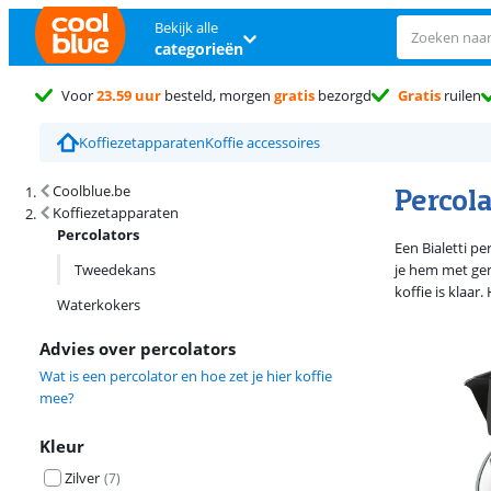
Bekijk alle
categorieën
Voor
23.59 uur
besteld, morgen
gratis
bezorgd
Gratis
ruilen
Koffiezetapparaten
Koffie accessoires
Zoekresultaten en sortering
Percol
Coolblue.be
Koffiezetapparaten
Percolators
Een Bialetti pe
Tweedekans
je hem met gem
koffie is klaar
Waterkokers
Advies over percolators
Wat is een percolator en hoe zet je hier koffie
mee?
Kleur
Zilver
(
7
)