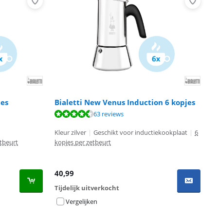
jes
Bialetti New Venus Induction 6 kopjes
63 reviews
Kleur zilver
|
Geschikt voor inductiekookplaat
|
6
etbeurt
kopjes per zetbeurt
40,99
Tijdelijk uitverkocht
Vergelijken