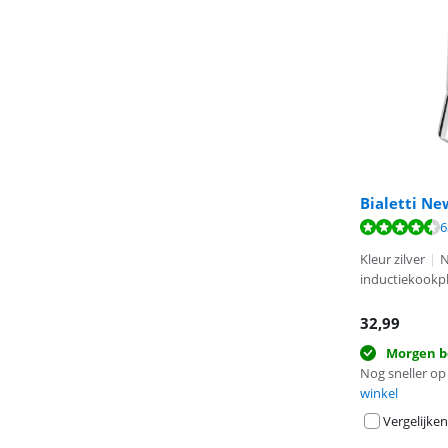
Bialetti Ne
Beoordeling is 
6
Beoordeling is 
Beoordeling is 
Kleur zilver
|
N
inductiekookp
32,99
Morgen b
Nog sneller op 
winkel
Vergelijken