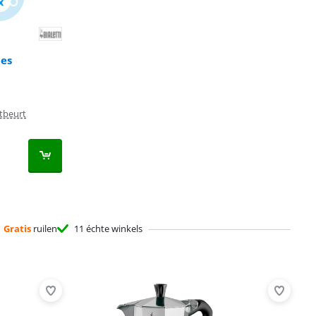
jes
etbeurt
Gratis
ruilen
11 échte winkels