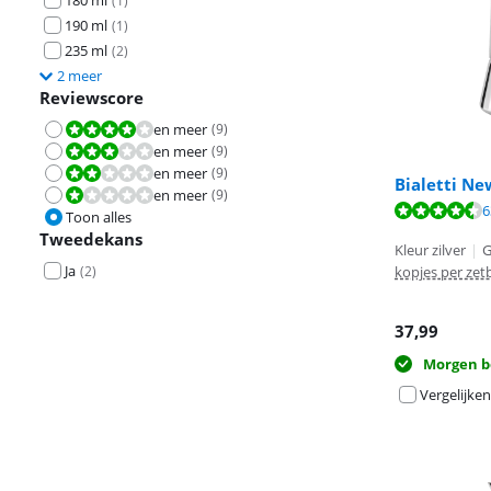
180 ml
(
1
)
190 ml
(
1
)
235 ml
(
2
)
2 meer
Reviewscore
en meer
(
9
)
Beoordeling is 8,0 van de 10.
en meer
(
9
)
Beoordeling is 6,0 van de 10.
en meer
(
9
)
Beoordeling is 4,0 van de 10.
Bialetti Ne
en meer
(
9
)
Beoordeling is 2,0 van de 10.
Beoordeling is 
Beoordeling is 
6
Toon alles
Beoordeling is 
Tweedekans
Kleur zilver
|
G
Ja
kopjes per zet
(
2
)
37,99
Morgen b
Vergelijken