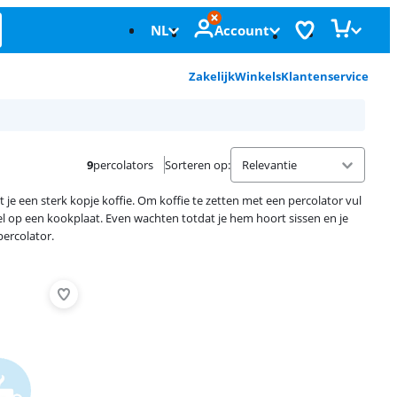
NL
Account
Zakelijk
Winkels
Klantenservice
9
percolators
Sorteren op
:
t je een sterk kopje koffie. Om koffie te zetten met een percolator vul
eel op een kookplaat. Even wachten totdat je hem hoort sissen en je
percolator.
Advertentie