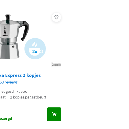
ka Express 2 kopjes
9,1 van de 10, gebaseerd op 353 reviews.
53 reviews
iet geschikt voor
laat
|
2 kopjes per zetbeurt
ezorgd