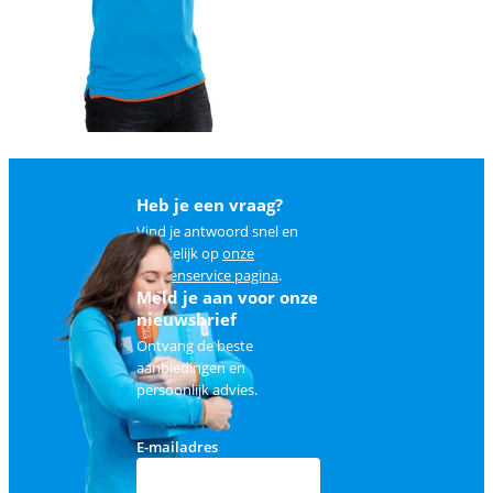
Heb je een vraag?
Vind je antwoord snel en
makkelijk op
onze
klantenservice pagina
.
Meld je aan voor onze
nieuwsbrief
Ontvang de beste
aanbiedingen en
persoonlijk advies.
E-mailadres