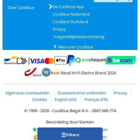
De Coolblue-App
Over Coolblue
Coolblue Nederland
Coolblue Duitsland
Privacy
Toegankelijkheidsverklaring
Alles over Coolblue
Betalen met MasterCard en Visa via ClickToPay
Betalen met Ecocheques
Betalen met Bancontact
Betalen met ApplePay
Webshop Trustmar
Betalen met PayPal
Best
Retail Hi-Fi Electro Brand 2024
Trustprofile van Coolblue
Verzending en bezorging met bPost
Algemene voorwaarden
Overeenkomst ontbinden
Privacy
Cookies
English (EN)
Français (FR)
© 1999 - 2026 - Coolblue België N.V. - 0867.686.774
Beoordeling door klanten:
Trustpilot 4/5
-
75.129 beoordelingen
Filters
Kiyoh 9.1/10
-
68.705 beoordelingen