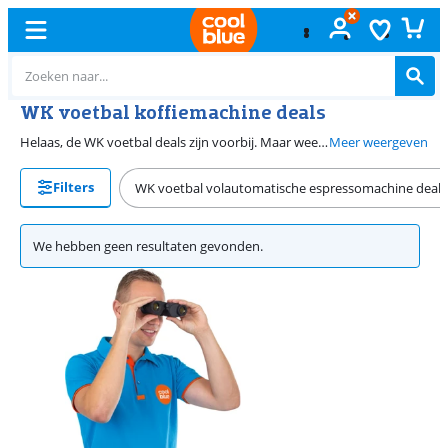
WK voetbal koffiemachine deals
Helaas, de WK voetbal deals zijn voorbij. Maar wees niet getreurd, want bij Coolblue hebben we altijd de mooiste aanbiedingen voor jou, welk koffiezetapparaat je ook zoekt. Bekijk onze aanbiedingen voor de beste draadloze oplader deals.
Meer weergeven
Filters
WK voetbal volautomatische espressomachine deals
We hebben geen resultaten gevonden.