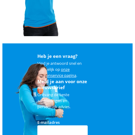
Heb je een vraag?
Vind je antwoord snel en
makkelijk op
onze
klantenservice pagina
.
Meld je aan voor onze
nieuwsbrief
Ontvang de beste
aanbiedingen en
persoonlijk advies.
E-mailadres