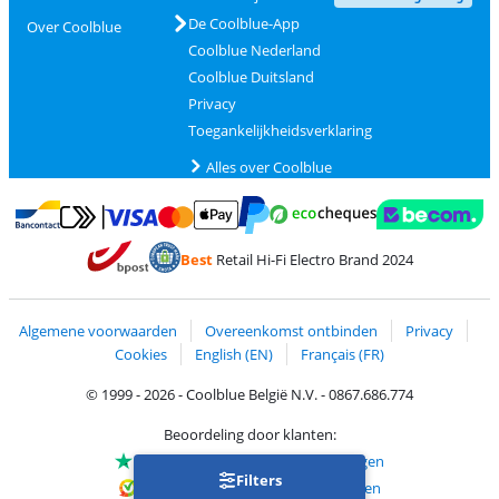
De Coolblue-App
Over Coolblue
Coolblue Nederland
Coolblue Duitsland
Privacy
Toegankelijkheidsverklaring
Alles over Coolblue
Betalen met MasterCard en Visa via ClickToPay
Betalen met Ecocheques
Betalen met Bancontact
Betalen met ApplePay
Webshop Trustmar
Betalen met PayPal
Best
Retail Hi-Fi Electro Brand 2024
Trustprofile van Coolblue
Verzending en bezorging met bPost
Algemene voorwaarden
Overeenkomst ontbinden
Privacy
Cookies
English (EN)
Français (FR)
© 1999 - 2026 - Coolblue België N.V. - 0867.686.774
Beoordeling door klanten:
Trustpilot 4/5
-
75.129 beoordelingen
Filters
Kiyoh 9.1/10
-
68.705 beoordelingen