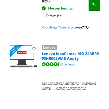
829
,-
Morgen bezorgd
Vergelijken
Voordelige Tweedekans
van
747
,-
Lenovo IdeaCentre AIO 24ARR9
F0HR002VMB Azerty
Beoordeling is 9,3 van de 10, gebaseerd op 6 reviews.
6 reviews
Geen geheugenkaartlezer
|
Windows
Home
|
Geen fabrieksgarantie