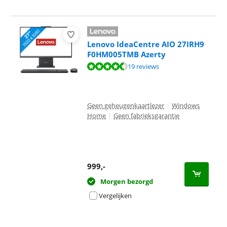
Lenovo IdeaCentre AIO 27IRH9
F0HM005TMB Azerty
Beoordeling is 8,5 van de 10, gebaseerd op 19 reviews.
19 reviews
Geen geheugenkaartlezer
|
Windows
Home
|
Geen fabrieksgarantie
999
,-
Morgen bezorgd
Vergelijken