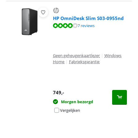
HP OmniDesk Slim S03-0955nd
Beoordeling is 7,9 van de 10, gebaseerd op 7 reviews.
7 reviews
Geen geheugenkaartlezer
|
Windows
Home
|
Fabrieksgarantie
749
,-
Morgen bezorgd
Vergelijken
Advertentie