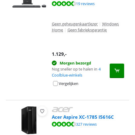
Beoordeling is 8,5 van de 10, gebaseerd op 19 reviews.
19 reviews
Geen geheugenkaartlezer
|
Windows
Home
|
Geen fabrieksgarantie
1.129
,-
Morgen bezorgd
Nog sneller op te halen in
4
Coolblue-winkels
Vergelijken
Acer Aspire XC-1785 I5616C
Beoordeling is 8,8 van de 10, gebaseerd op 327 reviews.
327 reviews