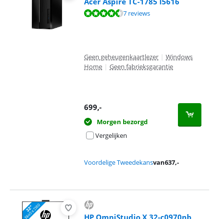
Acer Aspire TC-1785 I5616
Beoordeling is 9,1 van de 10, gebaseerd op 7 reviews.
7 reviews
Geen geheugenkaartlezer
|
Windows
Home
|
Geen fabrieksgarantie
699
,-
Morgen bezorgd
Vergelijken
Voordelige Tweedekans
van
637
,-
HP OmniStudio X 32-c0970nb