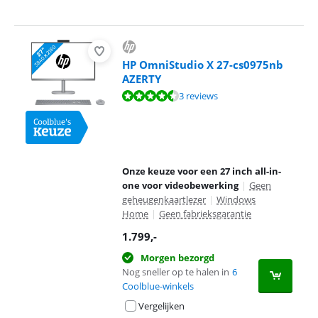
HP OmniStudio X 27-cs0975nb
AZERTY
Beoordeling is 9,2 van de 10, gebaseerd op 3 reviews.
3 reviews
Onze keuze voor een 27 inch all-in-
one voor videobewerking
|
Geen
geheugenkaartlezer
|
Windows
Home
|
Geen fabrieksgarantie
1.799
,-
Morgen bezorgd
Nog sneller op te halen in
6
Coolblue-winkels
Vergelijken