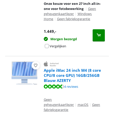
Onze keuze voor een 27 inch all-in-
one voor fotobewerking
|
Geen
geheugenkaartlezer
|
Windows
Home
|
Geen fabrieksgarantie
1.449
,-
Morgen bezorgd
Vergelijken
Apple iMac 24 inch M4 (8 core
CPU/8 core GPU) 16GB/256GB
Blauw AZERTY
Beoordeling is 8,7 van de 10, gebaseerd op 4 reviews.
4 reviews
Geen
geheugenkaartlezer
|
macOS
|
Geen
fabrieksgarantie