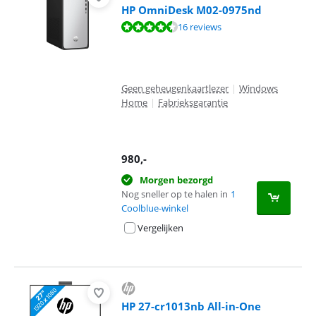
HP OmniDesk M02-0975nd
Beoordeling is 8,5 van de 10, gebaseerd op 16 reviews.
16 reviews
Geen geheugenkaartlezer
|
Windows
Home
|
Fabrieksgarantie
980
,-
Morgen bezorgd
Nog sneller op te halen in
1
Coolblue-winkel
Vergelijken
HP 27-cr1013nb All-in-One