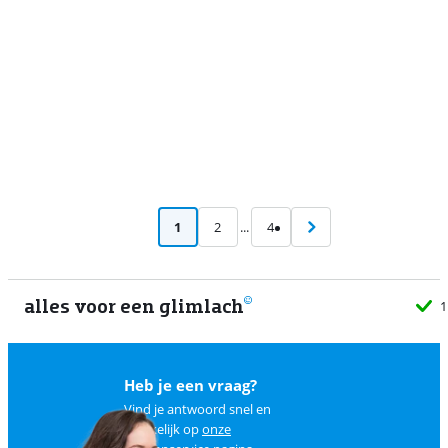
1
2
...
4
alles voor een glimlach
1
Heb je een vraag?
Vind je antwoord snel en
makkelijk op
onze