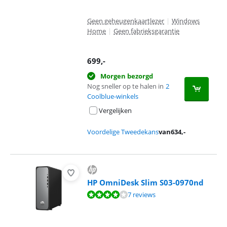
Geen geheugenkaartlezer
|
Windows
Home
|
Geen fabrieksgarantie
699
,-
Morgen bezorgd
Nog sneller op te halen in
2
Coolblue-winkels
Vergelijken
Voordelige Tweedekans
van
634
,-
HP OmniDesk Slim S03-0970nd
Beoordeling is 7,9 van de 10, gebaseerd op 7 reviews.
7 reviews