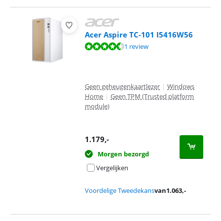
Acer Aspire TC-101 I5416W56
Beoordeling is 9,2 van de 10, gebaseerd op 1 review.
1 review
Geen geheugenkaartlezer
|
Windows
Home
|
Geen TPM (Trusted platform
module)
1.179
,-
Morgen bezorgd
Vergelijken
Voordelige Tweedekans
van
1.063
,-