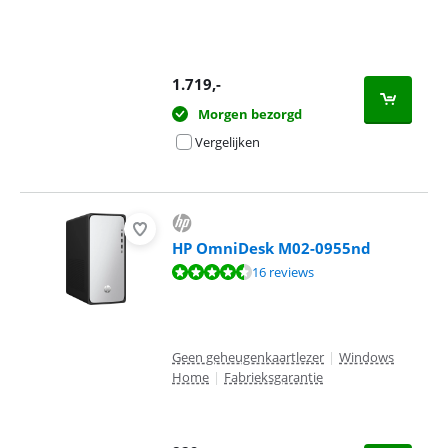
1.719
,-
Morgen bezorgd
Vergelijken
HP OmniDesk M02-0955nd
Beoordeling is 8,5 van de 10, gebaseerd op 16 reviews.
16 reviews
Geen geheugenkaartlezer
|
Windows
Home
|
Fabrieksgarantie