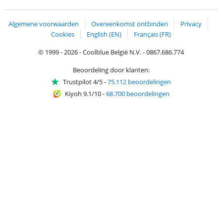
Trustprofile van Coolblue
Verzending en bezorging met bPost
Algemene voorwaarden
Overeenkomst ontbinden
Privacy
Cookies
English (EN)
Français (FR)
© 1999 - 2026 - Coolblue België N.V. - 0867.686.774
Beoordeling door klanten:
Trustpilot 4/5
-
75.112 beoordelingen
Kiyoh 9.1/10
-
68.700 beoordelingen