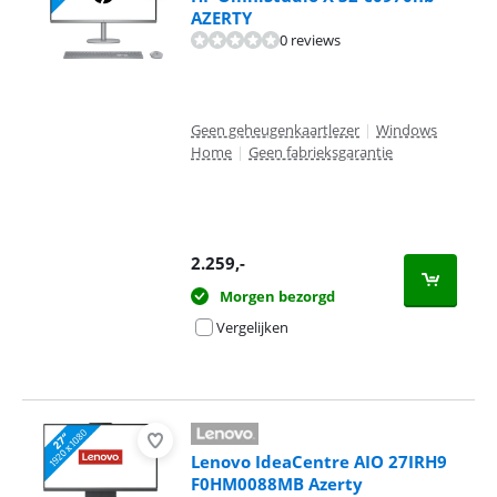
AZERTY
0 reviews
Geen geheugenkaartlezer
|
Windows
Home
|
Geen fabrieksgarantie
2.259
,-
Morgen bezorgd
Vergelijken
Lenovo IdeaCentre AIO 27IRH9
F0HM0088MB Azerty