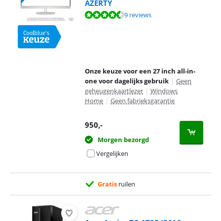
AZERTY
Beoordeling is 8,8 van de 10, gebaseerd op 9 reviews.
9 reviews
Onze keuze voor een 27 inch all-in-
one voor dagelijks gebruik
|
Geen
geheugenkaartlezer
|
Windows
Home
|
Geen fabrieksgarantie
950
,-
Morgen bezorgd
Vergelijken
Gratis
ruilen