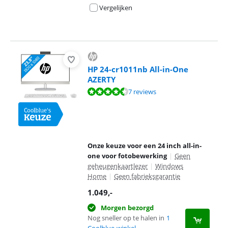
Vergelijken
HP 24-cr1011nb All-in-One
AZERTY
Beoordeling is 9,0 van de 10, gebaseerd op 7 reviews.
7 reviews
Onze keuze voor een 24 inch all-in-
one voor fotobewerking
|
Geen
geheugenkaartlezer
|
Windows
Home
|
Geen fabrieksgarantie
1.049
,-
Morgen bezorgd
Nog sneller op te halen in
1