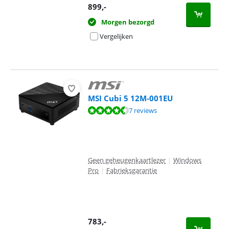
899
,-
Morgen bezorgd
Vergelijken
MSI Cubi 5 12M-001EU
Beoordeling is 9,0 van de 10, gebaseerd op 7 reviews.
7 reviews
Geen geheugenkaartlezer
|
Windows
Pro
|
Fabrieksgarantie
783
,-