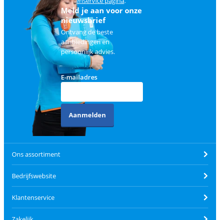
klantenservice pagina
.
Meld je aan voor onze
nieuwsbrief
Ontvang de beste
aanbiedingen en
persoonlijk advies.
E-mailadres
Aanmelden
Ons assortiment
Bedrijfswebsite
Klantenservice
Zakelijk