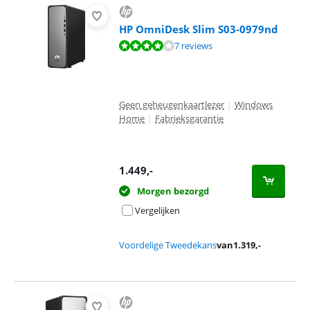
HP OmniDesk Slim S03-0979nd
Beoordeling is 7,9 van de 10, gebaseerd op 7 reviews.
7 reviews
Geen geheugenkaartlezer
|
Windows
Home
|
Fabrieksgarantie
1.449
,-
Morgen bezorgd
Vergelijken
Voordelige Tweedekans
van
1.319
,-