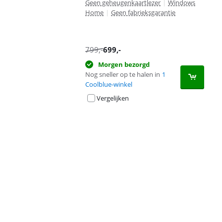
Geen geheugenkaartlezer
|
Windows
Home
|
Geen fabrieksgarantie
799
,-
699
,-
Morgen bezorgd
Nog sneller op te halen in
1
Coolblue-winkel
Vergelijken
Advertentie