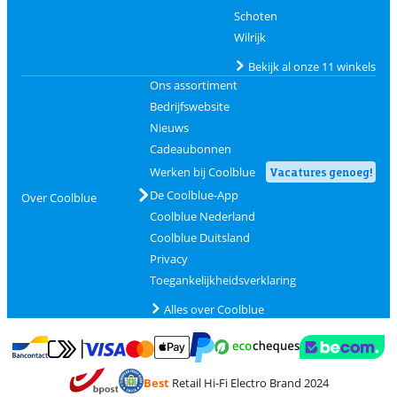
Schoten
Wilrijk
Bekijk al onze 11 winkels
Ons assortiment
Bedrijfswebsite
Nieuws
Cadeaubonnen
Werken bij Coolblue
Vacatures genoeg!
De Coolblue-App
Over Coolblue
Coolblue Nederland
Coolblue Duitsland
Privacy
Toegankelijkheidsverklaring
Alles over Coolblue
Betalen met MasterCard en Visa via ClickToPay
Betalen met Ecocheques
Betalen met Bancontact
Betalen met ApplePay
Webshop Trustmar
Betalen met PayPal
Best
Retail Hi-Fi Electro Brand 2024