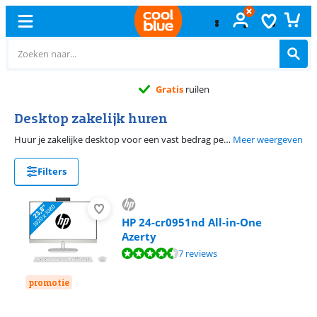
Gratis
ruilen
Desktop zakelijk huren
Huur je zakelijke desktop voor een vast bedrag per maand. Je huurt al vanaf een half jaar. Na je huurperiode lever je jouw oude apparaten in en krijg je een aanbod voor een nieuw contract. Zo werk je altijd met de nieuwste desktop.
Meer weergeven
Filters
HP 24-cr0951nd All-in-One
Azerty
Beoordeling is 9,0 van de 10, gebaseerd op 7 reviews.
7 reviews
promotie