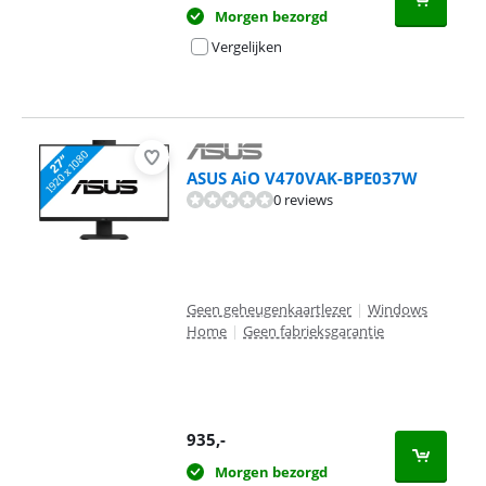
Morgen bezorgd
Vergelijken
ASUS AiO V470VAK-BPE037W
0 reviews
Geen geheugenkaartlezer
|
Windows
Home
|
Geen fabrieksgarantie
935
,-
Morgen bezorgd