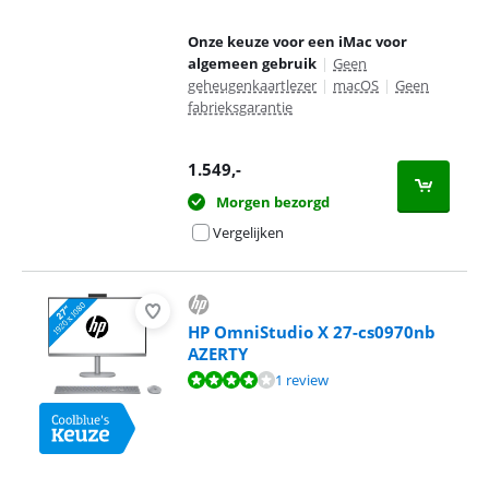
Onze keuze voor een iMac voor
algemeen gebruik
|
Geen
geheugenkaartlezer
|
macOS
|
Geen
fabrieksgarantie
1.549
,-
Morgen bezorgd
Vergelijken
HP OmniStudio X 27-cs0970nb
AZERTY
Beoordeling is 8,0 van de 10, gebaseerd op 1 review.
1 review