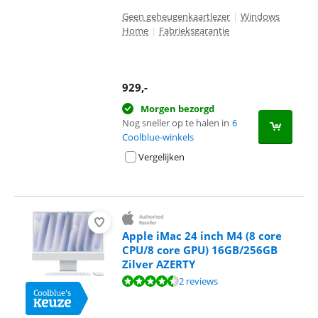
Geen geheugenkaartlezer
|
Windows
Home
|
Fabrieksgarantie
929
,-
Morgen bezorgd
Nog sneller op te halen in
6
Coolblue-winkels
Vergelijken
Apple iMac 24 inch M4 (8 core
CPU/8 core GPU) 16GB/256GB
Zilver AZERTY
Beoordeling is 9,0 van de 10, gebaseerd op 2 reviews.
2 reviews