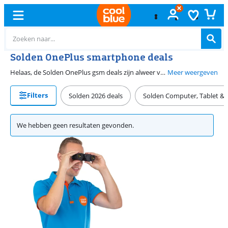
Solden OnePlus smartphone deals
Helaas, de Solden OnePlus gsm deals zijn alweer voorbij. Gelukkig zijn OnePlus smartphones bij Coolblue vaker in de aanbieding. Tijdens de Solden staat deze pagina weer vol met OnePlus Solden deals. Je koopt dan jouw nieuwe OnePlus topklasse smartphone of een middenklasse OnePlus Nord met korting.
Meer weergeven
Filters
Solden 2026 deals
Solden Computer, Tablet & A
We hebben geen resultaten gevonden.