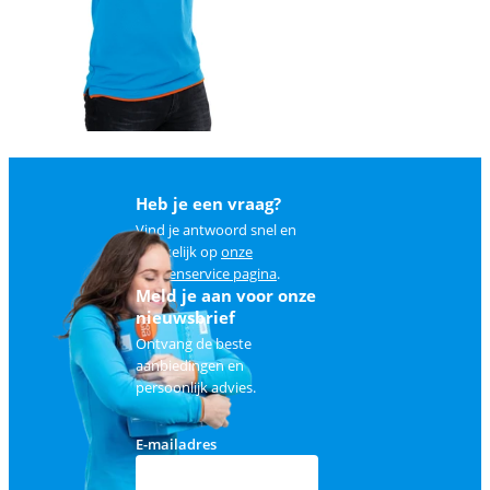
Heb je een vraag?
Vind je antwoord snel en
makkelijk op
onze
klantenservice pagina
.
Meld je aan voor onze
nieuwsbrief
Ontvang de beste
aanbiedingen en
persoonlijk advies.
E-mailadres