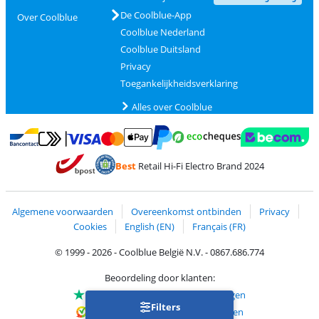
De Coolblue-App
Over Coolblue
Coolblue Nederland
Coolblue Duitsland
Privacy
Toegankelijkheidsverklaring
Alles over Coolblue
Betalen met MasterCard en Visa via ClickToPay
Betalen met Ecocheques
Betalen met Bancontact
Betalen met ApplePay
Webshop Trustmar
Betalen met PayPal
Best
Retail Hi-Fi Electro Brand 2024
Trustprofile van Coolblue
Verzending en bezorging met bPost
Algemene voorwaarden
Overeenkomst ontbinden
Privacy
Cookies
English (EN)
Français (FR)
© 1999 - 2026 - Coolblue België N.V. - 0867.686.774
Beoordeling door klanten:
Trustpilot 4/5
-
75.180 beoordelingen
Filters
Kiyoh 9.1/10
-
68.729 beoordelingen