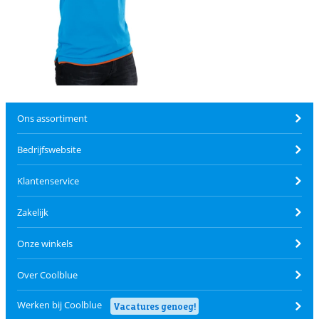
Ons assortiment
Bedrijfswebsite
Klantenservice
Zakelijk
Onze winkels
Over Coolblue
Werken bij Coolblue
Vacatures genoeg!