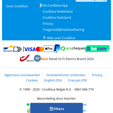
De Coolblue-App
Over Coolblue
Coolblue Nederland
Coolblue Duitsland
Privacy
Toegankelijkheidsverklaring
Alles over Coolblue
Betalen met MasterCard en Visa via ClickToPay
Betalen met Ecocheques
Betalen met Bancontact
Betalen met ApplePay
Webshop Trustmar
Betalen met PayPal
Best
Retail Hi-Fi Electro Brand 2024
Trustprofile van Coolblue
Verzending en bezorging met bPost
Algemene voorwaarden
Overeenkomst ontbinden
Privacy
Cookies
English (EN)
Français (FR)
© 1999 - 2026 - Coolblue België N.V. - 0867.686.774
Beoordeling door klanten:
Trustpilot 4/5
-
75.129 beoordelingen
Filters
Kiyoh 9.1/10
-
68.705 beoordelingen