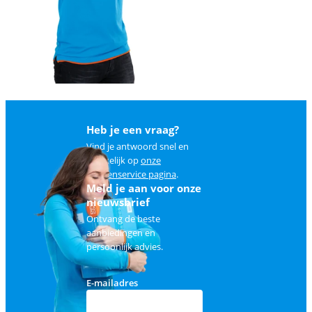
Heb je een vraag?
Vind je antwoord snel en
makkelijk op
onze
klantenservice pagina
.
Meld je aan voor onze
nieuwsbrief
Ontvang de beste
aanbiedingen en
persoonlijk advies.
E-mailadres