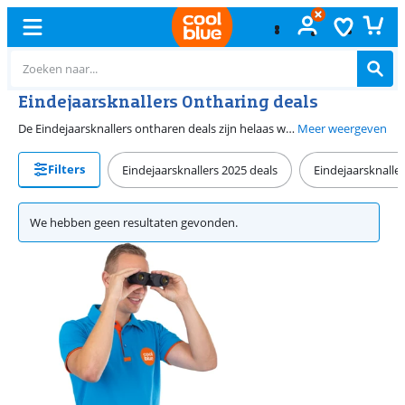
Eindejaarsknallers Ontharing deals
De Eindejaarsknallers ontharen deals zijn helaas weer voorbij. Bij Coolblue hebben we gelukkig altijd mooie deals. Met een ontharingsproduct verwijder je gemakkelijk ongewenste haren op je lichaam. Zo loop je er helemaal verzorgd bij. Je gaat bijvoorbeeld voor een Braun of Philips IPL lichtontharingsapparaat. Je onthaart je lichaam met lichtflitsen en zorgt voor een langdurig glad resultaat.
Meer weergeven
Filters
Eindejaarsknallers 2025 deals
Eindejaarsknaller
We hebben geen resultaten gevonden.