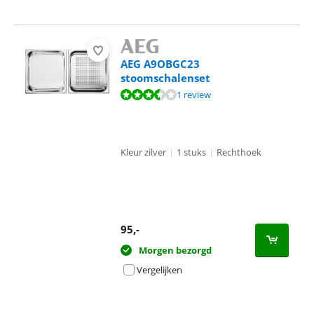
AEG A9OBGC23
stoomschalenset
Beoordeling is 6,7 van de 10, gebaseerd op 1 review.
1 review
Kleur zilver
|
1 stuks
|
Rechthoek
95
,-
Morgen bezorgd
Vergelijken