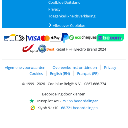
Coolblue Duitsland
Privacy
Toegankelijkheidsverklaring
Alles over Coolblue
Betalen met MasterCard en Visa via ClickToPay
Betalen met Ecocheques
Betalen met Bancontact
Betalen met ApplePay
Webshop Trustmar
Betalen met PayPal
Best
Retail Hi-Fi Electro Brand 2024
Trustprofile van Coolblue
Verzending en bezorging met bPost
Algemene voorwaarden
Overeenkomst ontbinden
Privacy
Cookies
English (EN)
Français (FR)
© 1999 - 2026 - Coolblue België N.V. - 0867.686.774
Beoordeling door klanten:
Trustpilot 4/5
-
75.155 beoordelingen
Kiyoh 9.1/10
-
68.721 beoordelingen