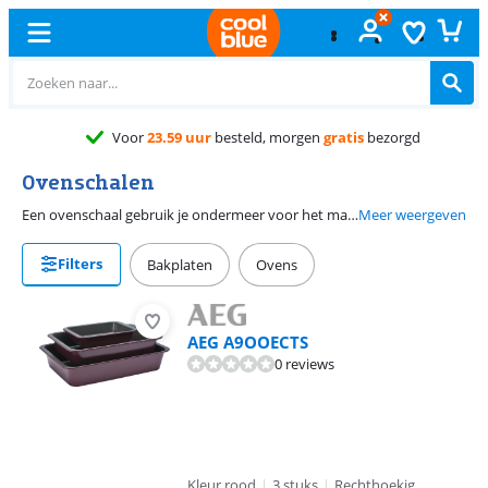
Voor
23.59 uur
besteld, morgen
gratis
bezorgd
Ovenschalen
Een ovenschaal gebruik je ondermeer voor het maken van ovenschotels of het garen van vlees. Ovenschalen zijn er in verschillende vormen en maten. Zo is er een ovenschaal met deksel, om bijvoorbeeld gerechten mee te stomen. Ook zijn er kleine ovenschaaltjes voor de kleinere ovens. Bij het kiezen van de juiste schaal is het belangrijk om rekening te houden met het formaat van je oven.
Meer weergeven
Filters
Bakplaten
Ovens
AEG A9OOECTS
0 reviews
Kleur rood
|
3 stuks
|
Rechthoekig