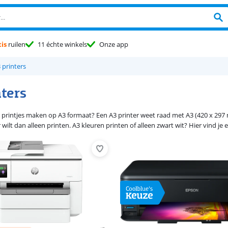
is
ruilen
11 échte winkels
Onze app
3 printers
nters
printjes maken op A3 formaat? Een A3 printer weet raad met A3 (420 x 297 mm
 wilt dan alleen printen. A3 kleuren printen of alleen zwart wit? Hier vind je ee