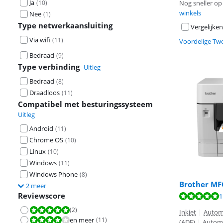
Ja
(
10
)
Nog sneller op 
winkels
Nee
(
1
)
Type netwerkaansluiting
Vergelijken
Via wifi
(
11
)
Voordelige Tw
Bedraad
(
9
)
Type verbinding
Uitleg
Bedraad
(
8
)
Draadloos
(
11
)
Compatibel met besturingssysteem
Uitleg
Android
(
11
)
Chrome OS
(
10
)
Linux
(
10
)
Windows
(
11
)
Windows Phone
(
8
)
Brother MF
2 meer
Reviewscore
Beoordeling is 
1
Beoordeling is 
Beoordeling is 
(
2
)
Beoordeling is 10 van de 10.
Inkjet
|
Autom
en meer
(
11
)
Beoordeling is 8,0 van de 10.
(ADF)
|
Automa