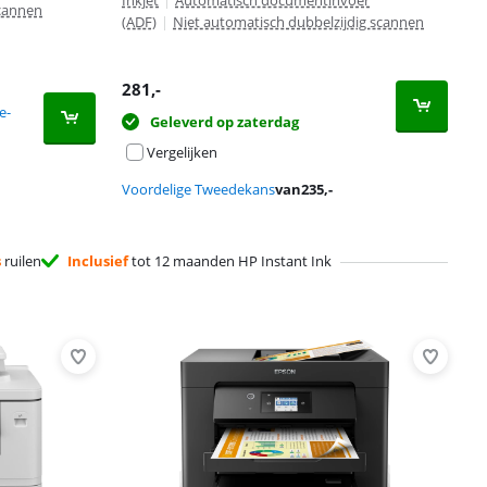
Inkjet
|
Automatisch documentinvoer
scannen
(ADF)
|
Niet automatisch dubbelzijdig scannen
281
,-
e-
Geleverd op zaterdag
Vergelijken
Voordelige Tweedekans
van
235
,-
s
ruilen
Inclusief
tot 12 maanden HP Instant Ink