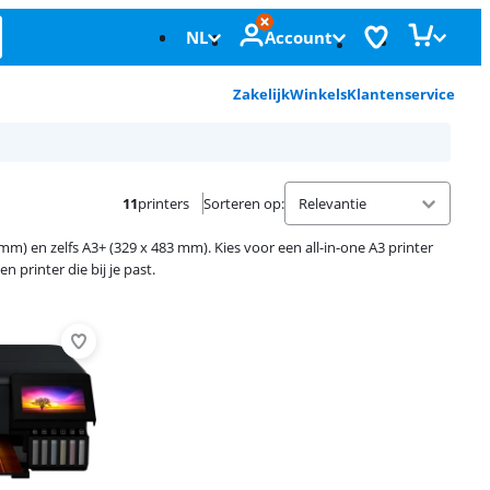
NL
Account
Zakelijk
Winkels
Klantenservice
11
printers
Sorteren op
:
) en zelfs A3+ (329 x 483 mm). Kies voor een all-in-one A3 printer
n printer die bij je past.
Advertentie