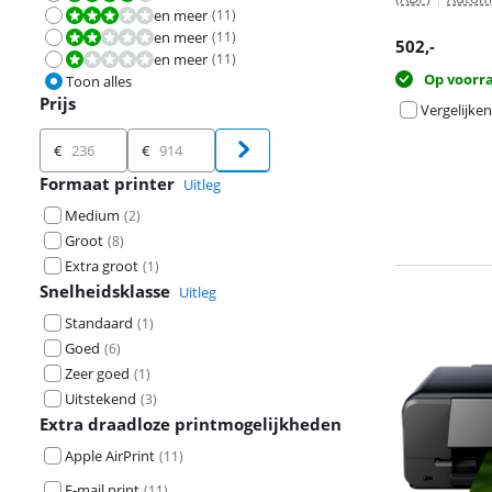
en meer
(
11
)
Beoordeling is 6,0 van de 10.
en meer
(
11
)
Beoordeling is 4,0 van de 10.
502
,-
en meer
(
11
)
Beoordeling is 2,0 van de 10.
Op voorr
Toon alles
Prijs
Vergelijken
Prijs
€
€
Formaat printer
Uitleg
Medium
(
2
)
Groot
(
8
)
Extra groot
(
1
)
Snelheidsklasse
Uitleg
Standaard
(
1
)
Goed
(
6
)
Zeer goed
(
1
)
Uitstekend
(
3
)
Extra draadloze printmogelijkheden
Apple AirPrint
(
11
)
E-mail print
(
11
)