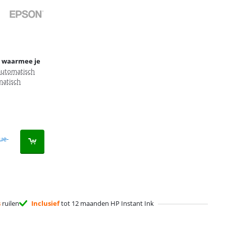
r waarmee je
automatisch
matisch
ue-
s
ruilen
Inclusief
tot 12 maanden HP Instant Ink