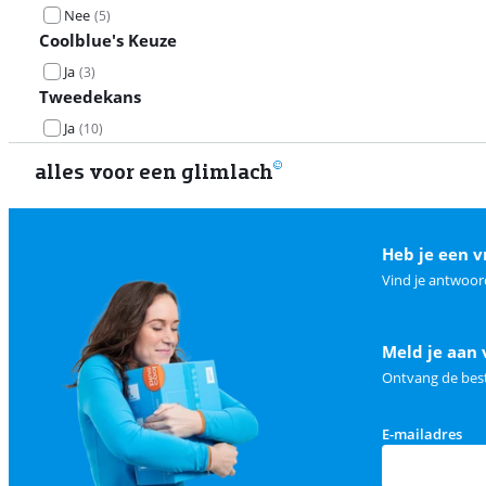
Nee
(
5
)
Coolblue's Keuze
Ja
(
3
)
Tweedekans
Ja
(
10
)
alles voor een glimlach
Heb je een v
Vind je antwoor
Meld je aan 
Ontvang de best
E-mailadres