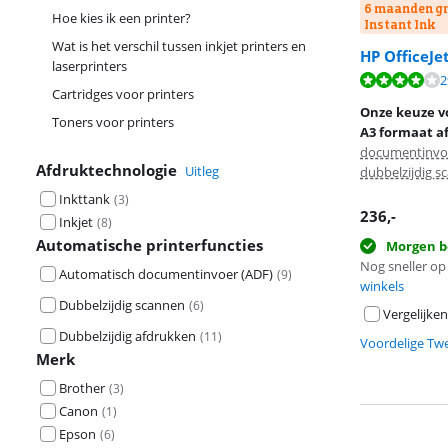
6 maanden gr
Hoe kies ik een printer?
Instant Ink
Wat is het verschil tussen inkjet printers en
HP OfficeJe
laserprinters
Beoordeling is 
2
Beoordeling is 
Cartridges voor printers
Onze keuze v
Toners voor printers
A3 formaat a
documentinvoe
Afdruktechnologie
Uitleg
dubbelzijdig s
Inkttank
(
3
)
236
,-
Inkjet
(
8
)
Automatische printerfuncties
Morgen b
Nog sneller op 
Automatisch documentinvoer (ADF)
(
9
)
winkels
Dubbelzijdig scannen
(
6
)
Vergelijken
Dubbelzijdig afdrukken
(
11
)
Voordelige Tw
Merk
Brother
(
3
)
Canon
(
1
)
Epson
(
6
)