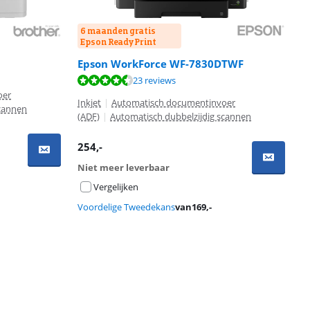
6 maanden gratis
Epson ReadyPrint
Epson WorkForce WF-7830DTWF
23 reviews
oer
Inkjet
|
Automatisch documentinvoer
scannen
(ADF)
|
Automatisch dubbelzijdig scannen
254
,-
Niet meer leverbaar
Vergelijken
Voordelige Tweedekans
van
169
,-