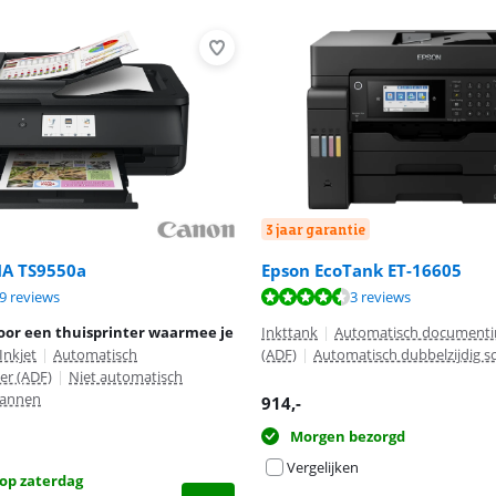
3 jaar garantie
A TS9550a
Epson EcoTank ET-16605
8,9 van de 10, gebaseerd op 19 reviews.
9,1 van de 10, gebaseerd op 3 reviews.
9 reviews
3 reviews
8,3 van de 10, gebaseerd op 14 reviews.
oor een thuisprinter waarmee je
Inkttank
|
Automatisch documenti
Inkjet
|
Automatisch
(ADF)
|
Automatisch dubbelzijdig 
r (ADF)
|
Niet automatisch
cannen
914
,-
Morgen bezorgd
Vergelijken
op zaterdag