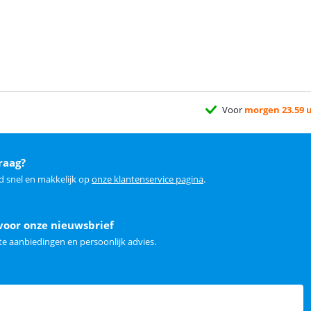
Voor
morgen 23.59 
raag?
d snel en makkelijk op
onze klantenservice pagina
.
voor onze nieuwsbrief
e aanbiedingen en persoonlijk advies.