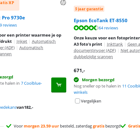
atis HP
3 jaar garantie
t Pro 9730e
Epson EcoTank ET-8550
8,2 van de 10, gebaseerd op 29 reviews.
9 reviews
8,9 van de 10, gebaseerd op 64 reviews.
64 reviews
oor een printer waarmee je op
Onze keuze voor een fotoprinte
fdrukt
|
Inkjet
|
Automatisch
A3 foto's print
|
Inkttank
|
Geen 
r (ADF)
|
Automatisch
documentinvoer (ADF)
|
Niet auto
cannen
dubbelzijdig scannen
671
,-
ezorgd
Morgen bezorgd
te halen in
7 Coolblue-
Nog sneller op te halen in
11 Coolbl
winkels
Vergelijken
eedekans
van
182
,-
Voor
morgen 23.59 uur
besteld, zaterdag
gratis
bezorgd
Grati