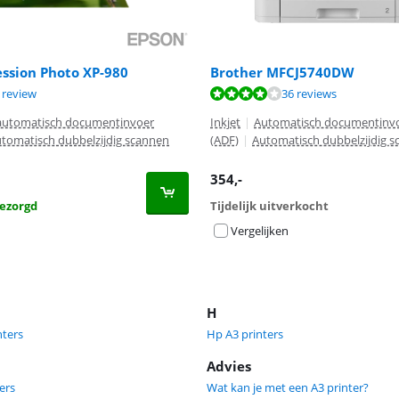
ssion Photo XP-980
Brother MFCJ5740DW
9,6 van de 10, gebaseerd op 1 review.
8,4 van de 10, gebaseerd op 36 reviews.
 review
36 reviews
8,8 van de 10, gebaseerd op 23 reviews.
automatisch documentinvoer
Inkjet
|
Automatisch documentinv
utomatisch dubbelzijdig scannen
(ADF)
|
Automatisch dubbelzijdig 
354
,-
ezorgd
Tijdelijk uitverkocht
Vergelijken
H
nters
Hp A3 printers
Advies
ers
Wat kan je met een A3 printer?