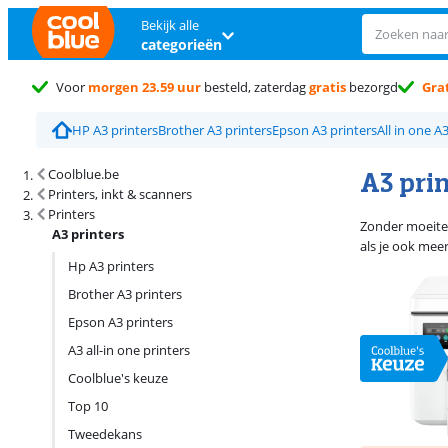
Bekijk alle
categorieën
Voor
morgen 23.59 uur
besteld, zaterdag
gratis
bezorgd
Grat
HP A3 printers
Brother A3 printers
Epson A3 printers
All in one A
Zoekresultaten en sortering
A3 pri
Coolblue.be
Printers, inkt & scanners
Printers
Zonder moeite 
A3 printers
als je ook meer
Hp A3 printers
Brother A3 printers
Epson A3 printers
A3 all-in one printers
Coolblue's keuze
Top 10
Tweedekans