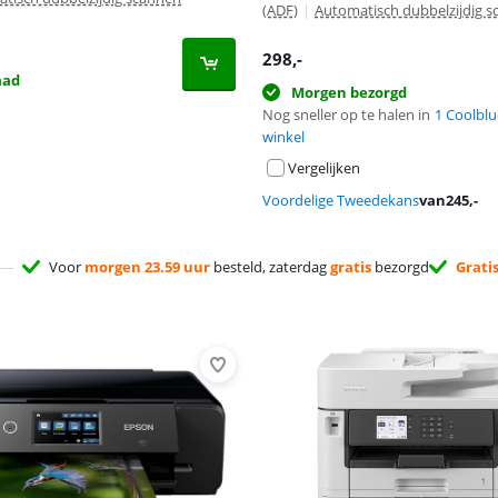
(ADF)
|
Automatisch dubbelzijdig 
298
,-
aad
Morgen bezorgd
Nog sneller op te halen in
1 Coolblu
winkel
Vergelijken
Voordelige Tweedekans
van
245
,-
Voor
morgen 23.59 uur
besteld, zaterdag
gratis
bezorgd
Grati