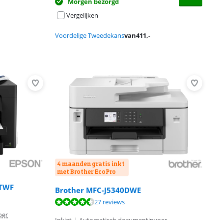
Morgen bezorgd
Vergelijken
Voordelige Tweedekans
van
411
,-
4 maanden gratis inkt
met Brother EcoPro
DTWF
Brother MFC-J5340DWE
27 reviews
oer