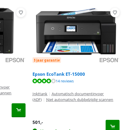
3 jaar garantie
Epson EcoTank ET-15000
14 reviews
nvoer
scannen
Inkttank
|
Automatisch documentinvoer
(ADF)
|
Niet automatisch dubbelzijdig scannen
501
,-