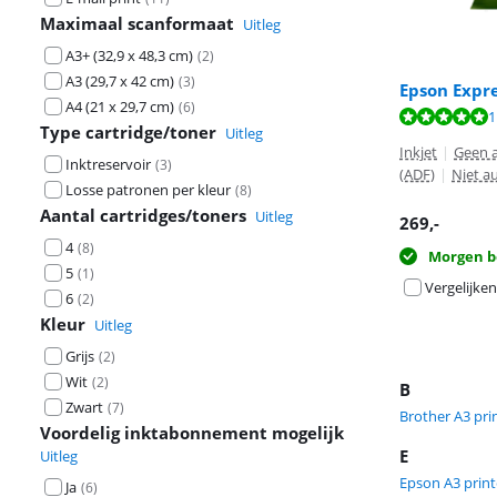
Maximaal scanformaat
Uitleg
A3+ (32,9 x 48,3 cm)
(
2
)
A3 (29,7 x 42 cm)
(
3
)
Epson Expre
A4 (21 x 29,7 cm)
(
6
)
Beoordeling is 
Beoordeling is 
1
Beoordeling is 
Type cartridge/toner
Uitleg
Inkjet
|
Geen 
Inktreservoir
(
3
)
(ADF)
|
Niet a
Losse patronen per kleur
(
8
)
Aantal cartridges/toners
Uitleg
269
,-
4
(
8
)
Morgen b
5
(
1
)
Vergelijken
6
(
2
)
Kleur
Uitleg
Grijs
(
2
)
Wit
(
2
)
B
Zwart
(
7
)
Brother A3 pri
Voordelig inktabonnement mogelijk
E
Uitleg
Epson A3 print
Ja
(
6
)