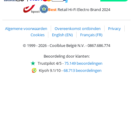
Betalen met MasterCard en Visa via ClickToPay
Betalen met Ecocheques
Betalen met Bancontact
Betalen met ApplePay
Webshop Trustmar
Betalen met PayPal
Best
Retail Hi-Fi Electro Brand 2024
Trustprofile van Coolblue
Verzending en bezorging met bPost
Algemene voorwaarden
Overeenkomst ontbinden
Privacy
Cookies
English (EN)
Français (FR)
© 1999 - 2026 - Coolblue België N.V. - 0867.686.774
Beoordeling door klanten:
Trustpilot 4/5
-
75.149 beoordelingen
Kiyoh 9.1/10
-
68.713 beoordelingen