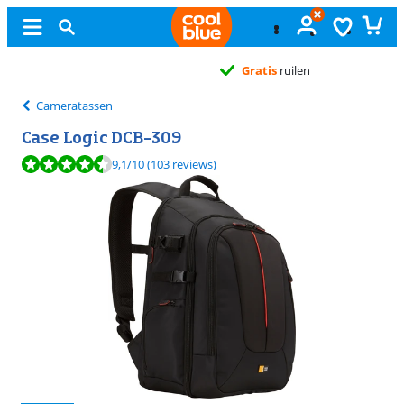
Gratis
ruilen
Cameratassen
Case Logic DCB-309
Beoordeling is 9,1 van de 10, gebaseerd op 103 reviews.
9,1
/10
(103 reviews)