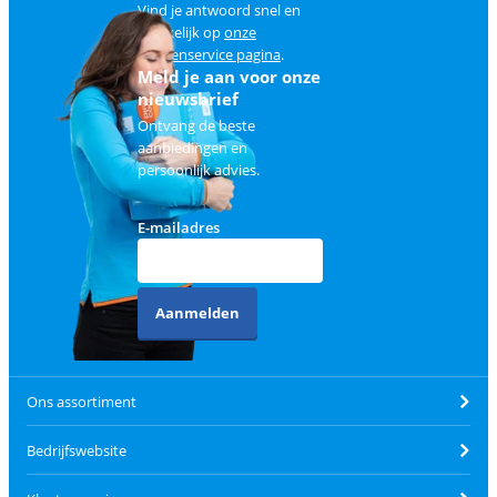
Vind je antwoord snel en
makkelijk op
onze
klantenservice pagina
.
Meld je aan voor onze
nieuwsbrief
Ontvang de beste
aanbiedingen en
persoonlijk advies.
E-mailadres
Aanmelden
Ons assortiment
Bedrijfswebsite