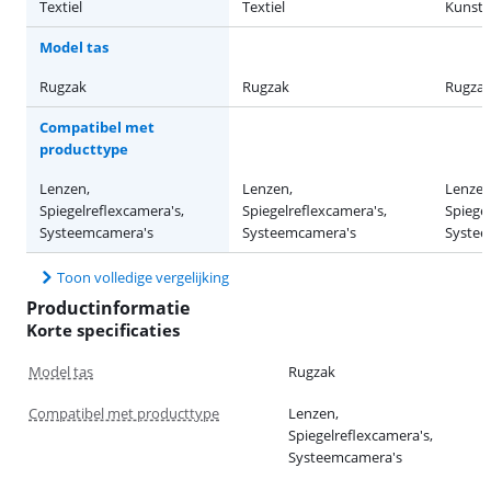
Textiel
Textiel
Kunstst
Model tas
Rugzak
Rugzak
Rugza
Compatibel met
producttype
Lenzen,
Lenzen,
Lenzen
Spiegelreflexcamera's,
Spiegelreflexcamera's,
Spiegel
Systeemcamera's
Systeemcamera's
Systee
Toon volledige vergelijking
Productinformatie
Korte specificaties
Model tas
Rugzak
Compatibel met producttype
Lenzen,
Spiegelreflexcamera's,
Systeemcamera's