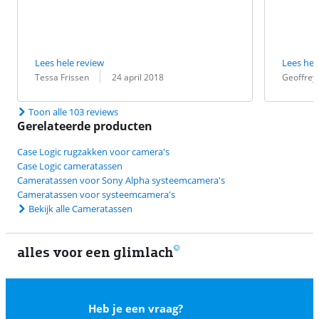
Lees hele review
Lees hel
Beoordeling door:
Datum:
Beoordeling 
Datum:
Tessa Frissen
24 april 2018
Geoffrey
Toon alle 103 reviews
Gerelateerde producten
Case Logic rugzakken voor camera's
Case Logic cameratassen
Cameratassen voor Sony Alpha systeemcamera's
Cameratassen voor systeemcamera's
Bekijk alle Cameratassen
alles voor een glimlach
1
Heb je een vraag?