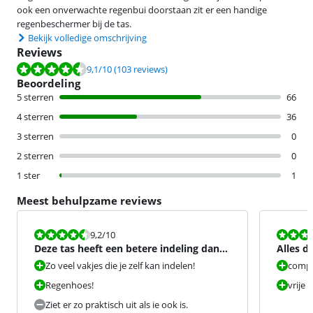
ook een onverwachte regenbui doorstaan zit er een handige
regenbeschermer bij de tas.
Bekijk volledige omschrijving
Reviews
Beoordeling is 9,1 van de 10, gebaseerd op 103 reviews.
9,1
/10
(103 reviews)
Beoordeling
5 sterren
66
4 sterren
36
3 sterren
0
2 sterren
0
1 ster
1
Meest behulpzame reviews
Beoordeling is 9,2 van de 10.
Beoordeling i
9,2
/10
Deze tas heeft een betere indeling dan
Alles d
het huis waar ik in w
Zo veel vakjes die je zelf kan indelen!
comp
Regenhoes!
vrije 
Ziet er zo praktisch uit als ie ook is.