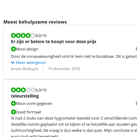
Meest behulpzame reviews
Beoordeling is 8,0 van de 10.
8,0
/10
Er zijn er betere te koopt voor deze prijs
Mooi design
Door de onnauwkeurigheid vind ik hem niet te bruikbaar. Dit is getest t
Meer weergeven
Beoordeling door:
Datum:
Jeroen Balduyck
15 december 2016
Beoordeling is 6,0 van de 10.
6,0
/10
teleurstelling
Mooi vorm gegeven
Goed formaat
Ik had 2 stuks van deze hygrometer besteld voor 2 verschillende ruimte
dezelfde ruimte geplaatst om te kijken of ze hetzelfde aan zouden geve
luchtvochtigheid. De vraag is dus welke is dan juist. Mijn conclusie is 
euro toch echt teveel geld.