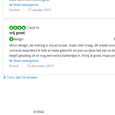
Meer weergeven
Beoordeling door:
Datum:
Pauline
27 oktober 2015
Beoordeling is 8,0 van de 10.
8,0
/10
vrij goed.
design
Mooi design, de meting is vrij accuraat, maar zeer traag, dit zowel v
correcte waarden) ik heb er twee gekocht en pas na deze tijd zijn ze be
leeg!!! gelukkig zit er nog een extra batterijtje in. Al bij al goed, maar 
Meer weergeven
Beoordeling door:
Datum:
Kristof
15 december 2015
Toon alle 53 reviews
414542