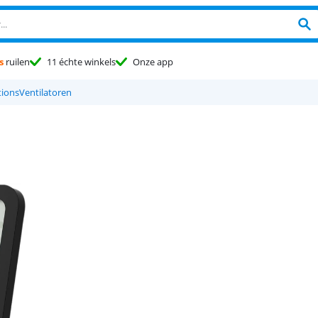
s
ruilen
11 échte winkels
Onze app
tions
Ventilatoren