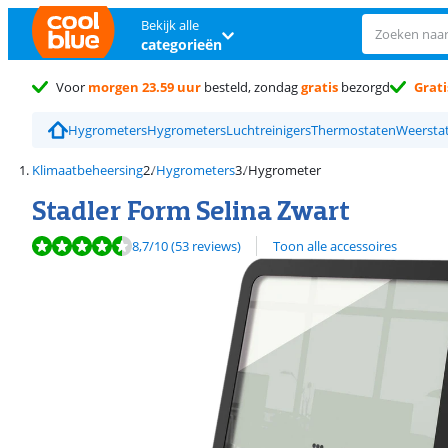
Bekijk alle
categorieën
Voor
morgen 23.59 uur
besteld, zondag
gratis
bezorgd
Grati
Hygrometers
Hygrometers
Luchtreinigers
Thermostaten
Weersta
Klimaatbeheersing
Hygrometers
Hygrometer
Stadler Form Selina Zwart
Beoordeling is 8,7 van de 10, gebaseerd op 53 reviews.
8,7
/10
(53 reviews)
Toon alle accessoires