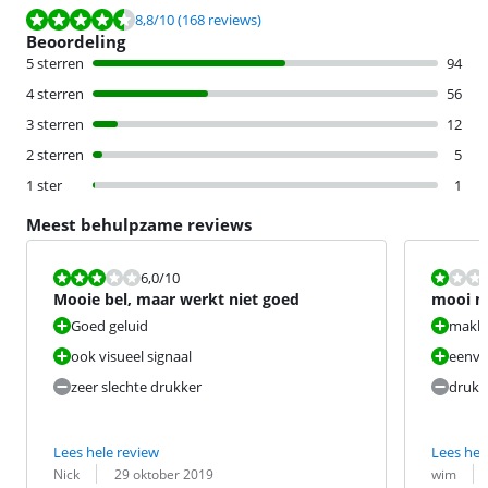
Beoordeling is 8,8 van de 10, gebaseerd op 168 reviews.
8,8
/10
(168 reviews)
Beoordeling
5 sterren
94
4 sterren
56
3 sterren
12
2 sterren
5
1 ster
1
Meest behulpzame reviews
Beoordeling is 6,0 van de 10.
Beoordeling i
6,0
/10
Mooie bel, maar werkt niet goed
mooi m
Goed geluid
makkel
ook visueel signaal
eenvo
zeer slechte drukker
drukk
Lees hele review
Lees hel
Beoordeling door:
Datum:
Beoordeling 
Datum:
Nick
29 oktober 2019
wim