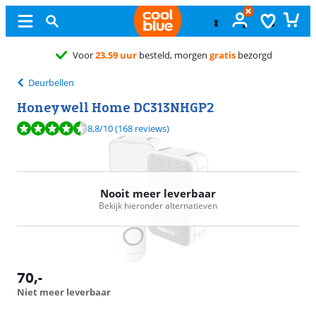
Voor
23.59 uur
besteld, morgen
gratis
bezorgd
Deurbellen
Honeywell Home DC313NHGP2
Beoordeling is 8,8 van de 10, gebaseerd op 168 reviews.
8,8
/10
(168 reviews)
Nooit meer leverbaar
Bekijk hieronder alternatieven
70
,-
Niet meer leverbaar