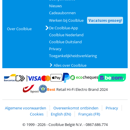
Nieuws
Cadeaubonnen
Werken bij Coolblue
Vacatures genoeg!
De Coolblue-App
Over Coolblue
Coolblue Nederland
Coolblue Duitsland
Privacy
Toegankelijkheidsverklaring
Alles over Coolblue
Betalen met MasterCard en Visa via ClickToPay
Betalen met Ecocheques
Betalen met Bancontact
Betalen met ApplePay
Webshop Trustmar
Betalen met PayPal
Best
Retail Hi-Fi Electro Brand 2024
Trustprofile van Coolblue
Verzending en bezorging met bPost
Algemene voorwaarden
Overeenkomst ontbinden
Privacy
Cookies
English (EN)
Français (FR)
© 1999 - 2026 - Coolblue België N.V. - 0867.686.774