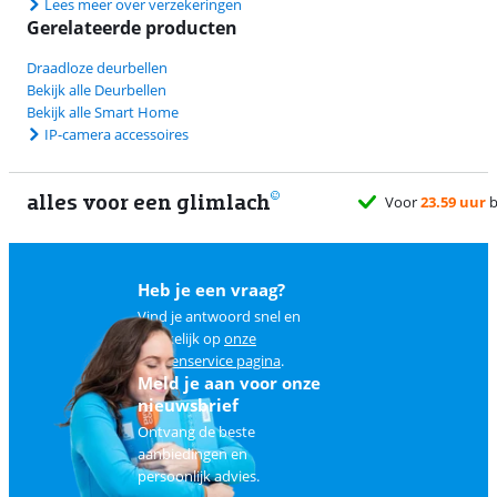
Lees meer over verzekeringen
Gerelateerde producten
Draadloze deurbellen
Bekijk alle Deurbellen
Bekijk alle Smart Home
IP-camera accessoires
alles voor een glimlach
Voor
23.59 uur
besteld, morg
Heb je een vraag?
Vind je antwoord snel en
makkelijk op
onze
klantenservice pagina
.
Meld je aan voor onze
nieuwsbrief
Ontvang de beste
aanbiedingen en
persoonlijk advies.