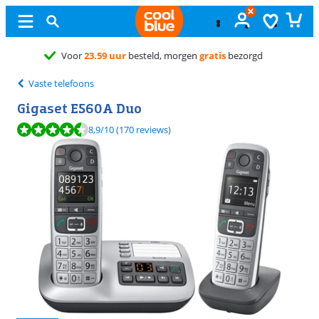
Gratis
ruilen
Vaste telefoons
Gigaset E560A Duo
Beoordeling is 8,9 van de 10, gebaseerd op 170 reviews.
8,9
/10
(170 reviews)