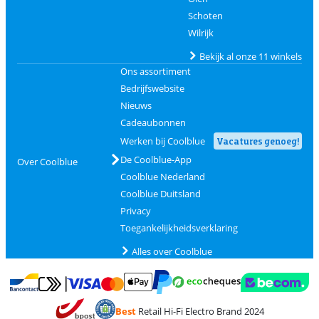
Schoten
Wilrijk
Bekijk al onze 11 winkels
Ons assortiment
Bedrijfswebsite
Nieuws
Cadeaubonnen
Werken bij Coolblue
Vacatures genoeg!
De Coolblue-App
Over Coolblue
Coolblue Nederland
Coolblue Duitsland
Privacy
Toegankelijkheidsverklaring
Alles over Coolblue
Betalen met MasterCard en Visa via ClickToPay
Betalen met Ecocheques
Betalen met Bancontact
Betalen met ApplePay
Webshop Trustmar
Betalen met PayPal
Best
Retail Hi-Fi Electro Brand 2024