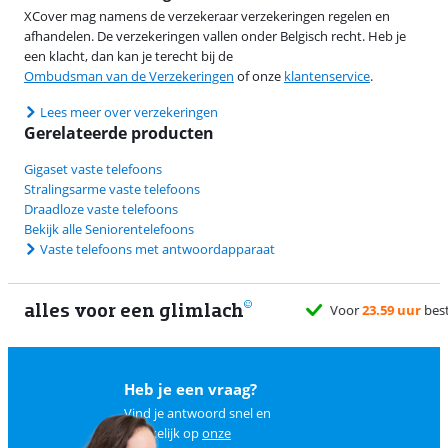
XCover mag namens de verzekeraar verzekeringen regelen en
afhandelen. De verzekeringen vallen onder Belgisch recht. Heb je
een klacht, dan kan je terecht bij de
Ombudsman van de Verzekeringen
of onze
klantenservice
.
Lees meer over verzekeringen
Gerelateerde producten
Gigaset vaste telefoons
Stralingsarme vaste telefoons
Draadloze vaste telefoons
Bekijk alle Seniorentelefoons
Vaste telefoons met antwoordapparaat
alles voor een glimlach
Heb je een vraag?
Vind je antwoord snel en
makkelijk op
onze