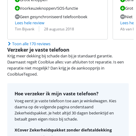
Voorkeuzeknoppen/SOS-functie
Grote 
Geen gesynchroniseerd telefoonboek
Niet 
Lees hele review
Lees hel
Beoordeling door:
Datum:
Beoordeling 
Datum:
Tim Bijvank
28 augustus 2018
Ab van Is
Toon alle 170 reviews
Verzeker je vaste telefoon
Krijg meer dekking bij schade dan bij je standaard garantie.
Daarnaast regelt Coolblue alles: van afsluiten tot reparatie. Is een
reparatie niet mogelijk? Dan krijg je de aankoopprijs in
CoolblueTegoed.
Hoe verzeker ik mijn vaste telefoon?
Voeg eerst je vaste telefoon toe aan je winkelwagen. Kies
daarna op de volgende pagina onderstaand
Zekerheidspakket. Je hebt altijd 30 dagen bedenktijd en
betaalt geen eigen risico bij schade.
XCover Zekerheidspakket zonder diefstaldekking