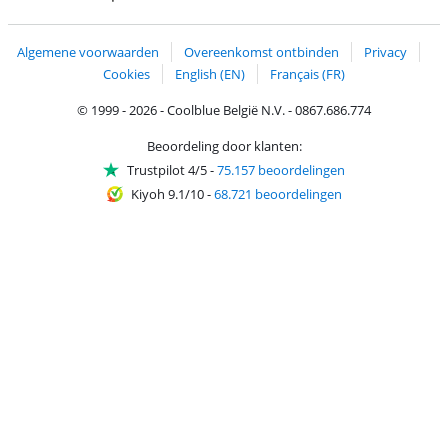
Trustprofile van Coolblue
Verzending en bezorging met bPost
Algemene voorwaarden
Overeenkomst ontbinden
Privacy
Cookies
English (EN)
Français (FR)
© 1999 - 2026 - Coolblue België N.V. - 0867.686.774
Beoordeling door klanten:
Trustpilot 4/5
-
75.157 beoordelingen
Kiyoh 9.1/10
-
68.721 beoordelingen