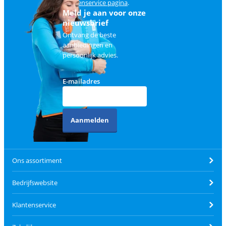
klantenservice pagina
.
Meld je aan voor onze
nieuwsbrief
Ontvang de beste
aanbiedingen en
persoonlijk advies.
E-mailadres
Aanmelden
Ons assortiment
Bedrijfswebsite
Klantenservice