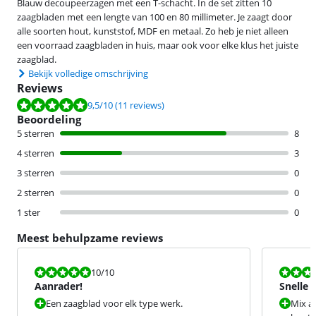
Blauw decoupeerzagen met een T-schacht. In de set zitten 10
zaagbladen met een lengte van 100 en 80 millimeter. Je zaagt door
alle soorten hout, kunststof, MDF en metaal. Zo heb je niet alleen
een voorraad zaagbladen in huis, maar ook voor elke klus het juiste
zaagblad.
Bekijk volledige omschrijving
Reviews
Beoordeling is 9,5 van de 10, gebaseerd op 11 reviews.
9,5
/10
(11 reviews)
Beoordeling
5 sterren
8
4 sterren
3
3 sterren
0
2 sterren
0
1 ster
0
Meest behulpzame reviews
Beoordeling is 10 van de 10.
Beoordeling i
10
/10
Aanrader!
Snelle 
Een zaagblad voor elk type werk.
Mix aa