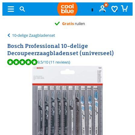
Gratis
ruilen
10-delige Zaagbladenset
Bosch Professional 10-delige
Decoupeerzaagbladenset (universeel)
Beoordeling is 9,5 van de 10, gebaseerd op 11 reviews.
9,5
/10
(11 reviews)