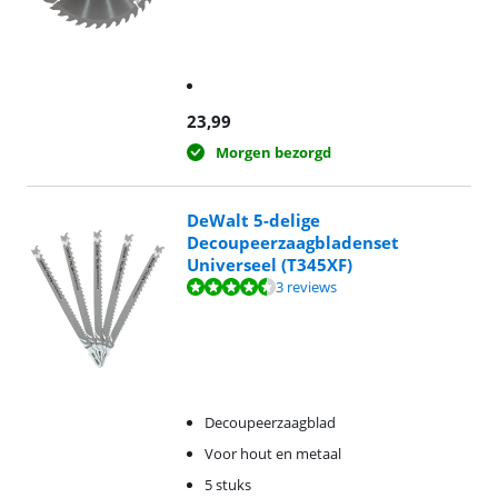
23,99
Morgen bezorgd
DeWalt 5-delige
Decoupeerzaagbladenset
Universeel (T345XF)
Beoordeling is 8,9 van de 10, gebaseerd op 3 reviews.
3 reviews
Decoupeerzaagblad
Voor hout en metaal
5 stuks