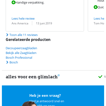
hout 
Handige verpakking.
Quick
Lees hele review
Lees hel
Beoordeling door:
Datum:
Beoordeling 
Datum:
Ans America
13 juni 2019
Tom Hou
Toon alle 11 reviews
Gerelateerde producten
Decoupeerzaagbladen
Bekijk alle Zaagbladen
Bosch Professional
Bosch
alles voor een glimlach
1
Heb je een vraag?
Vind je antwoord snel en
makkelijk op
onze