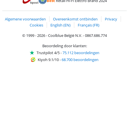
Best
Retail Hi-Fi Electro Brand 2024
Trustprofile van Coolblue
Verzending en bezorging met bPost
Algemene voorwaarden
Overeenkomst ontbinden
Privacy
Cookies
English (EN)
Français (FR)
© 1999 - 2026 - Coolblue België N.V. - 0867.686.774
Beoordeling door klanten:
Trustpilot 4/5
-
75.112 beoordelingen
Kiyoh 9.1/10
-
68.700 beoordelingen