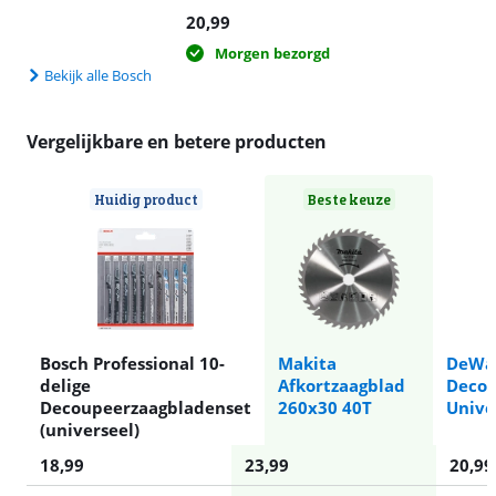
20,99
Morgen bezorgd
Bekijk alle Bosch
Vergelijkbare en betere producten
Huidig product
Beste keuze
Bosch Professional 10-
Makita
DeWal
delige
Afkortzaagblad
Decou
Decoupeerzaagbladenset
260x30 40T
Unive
(universeel)
18,99
23,99
20,99