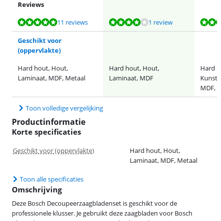
Reviews
Beoordeling is 9,5 van de 10, gebaseerd op 11 reviews.
Beoordeling is 8,0 van de 10, gebaseerd op 1 review.
Beoordeling is 8,9 van de 10, gebaseerd op 3 reviews.
Beoordeling is 10 van de 10, gebaseerd op 1 review.
11 reviews
1 review
Geschikt voor
(oppervlakte)
Hard hout, Hout,
Hard hout, Hout,
Hard h
Laminaat, MDF, Metaal
Laminaat, MDF
Kunsts
MDF, M
Toon volledige vergelijking
Productinformatie
Korte specificaties
Geschikt voor (oppervlakte)
Hard hout, Hout,
Laminaat, MDF, Metaal
Toon alle specificaties
Omschrijving
Deze Bosch Decoupeerzaagbladenset is geschikt voor de
professionele klusser. Je gebruikt deze zaagbladen voor Bosch