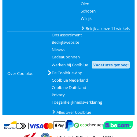
Olen
Schoten
Wilrijk
Bekijk al onze 11 winkels
Ons assortiment
Bedrijfswebsite
Nieuws
Cadeaubonnen
Werken bij Coolblue
Vacatures genoeg!
De Coolblue-App
Over Coolblue
Coolblue Nederland
Coolblue Duitsland
Privacy
Toegankelijkheidsverklaring
Alles over Coolblue
Betalen met MasterCard en Visa via ClickToPay
Betalen met Ecocheques
Betalen met Bancontact
Betalen met ApplePay
Webshop Trustmar
Betalen met PayPal