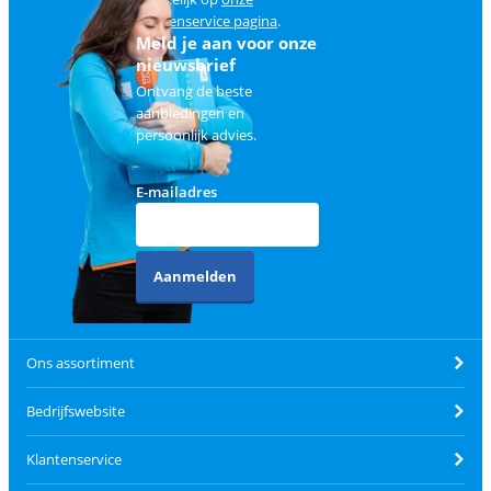
klantenservice pagina
.
Meld je aan voor onze
nieuwsbrief
Ontvang de beste
aanbiedingen en
persoonlijk advies.
E-mailadres
Aanmelden
Ons assortiment
Bedrijfswebsite
Klantenservice