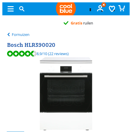
Gratis
ruilen
Fornuizen
Bosch HLR390020
Beoordeling is 8,9 van de 10, gebaseerd op 22 reviews.
8,9
/10
(22 reviews)