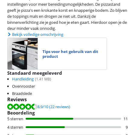
instellingen voor meer bereidingsmogelijkheden. De pizzastand
geeft je pizza's een krokante korst en knapperige bodem. Zo blijven
de toppings mals en drogen ze niet uit. Dankzij de
binnenverlichting zie je goed hoe je eten gaart. Hierdoor open je de
deur minder vaak onnodig.
Bekijk volledige omschrijving
Tips voor het gebruik van dit
product
Standaard meegeleverd
Handleiding
(
1.41
MB)
Ovenrooster
Braadslede
Reviews
Beoordeling is 8,9 van de 10, gebaseerd op 22 reviews.
8,9
/10
(22 reviews)
Beoordeling
5 sterren
11
4 sterren
9