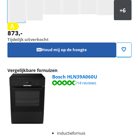
Selecteer een optie
A
873
,-
Tijdelijk uitverkocht
Houd mij op de hoogte
Vergelijkbare fornuizen
Bosch HLN39A060U
Beoordeling is 9,1 van de 10, gebaseerd op 14 reviews.
14 reviews
Inductiefornuis