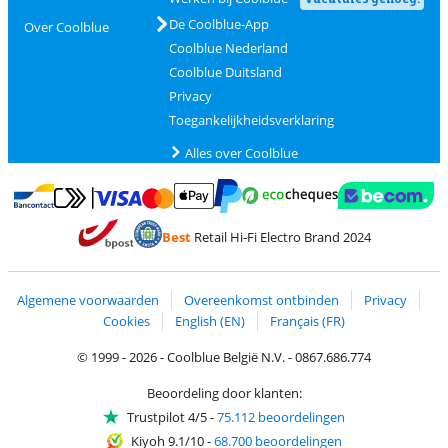
De Coolblue-App
Over Coolblue
Coolblue Nederland
Coolblue Duitsland
Privacy
Toegankelijkheidsverklaring
Alles over Coolblue
Betalen met MasterCard en Visa via ClickToPay
Betalen met Ecocheques
Betalen met Bancontact
Betalen met ApplePay
Webshop Trustmar
Betalen met PayPal
Best
Retail Hi-Fi Electro Brand 2024
Trustprofile van Coolblue
Verzending en bezorging met bPost
Algemene voorwaarden
Overeenkomst ontbinden
Privacy
Cookies
English (EN)
Français (FR)
© 1999 - 2026 - Coolblue België N.V. - 0867.686.774
Beoordeling door klanten:
Trustpilot 4/5
-
75.112 beoordelingen
Kiyoh 9.1/10
-
68.700 beoordelingen