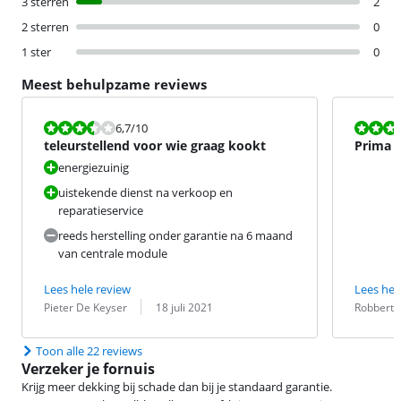
3 sterren
2
2 sterren
0
1 ster
0
Meest behulpzame reviews
Beoordeling is 6,7 van de 10.
Beoordeling i
6,7
/10
teleurstellend voor wie graag kookt
Prima 
inducti
energiezuinig
uistekende dienst na verkoop en
reparatieservice
reeds herstelling onder garantie na 6 maand
van centrale module
Lees hele review
Lees hel
Beoordeling door:
Datum:
Beoordeling 
Datum:
Pieter De Keyser
18 juli 2021
Robbert 
Toon alle 22 reviews
Verzeker je fornuis
Krijg meer dekking bij schade dan bij je standaard garantie.