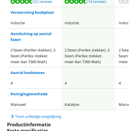
Beoordeling is 8,9 van de 10, gebaseerd op 22 reviews.
Beoordeling is 9,1 van de 10, gebaseerd op 14 reviews.
22 reviews
14 reviews
Verwarming kookplaat
Inductie
Inductie
Induct
Aansluiting op aantal
fasen
2 fasen (Perilex stekker), 3
2 fasen (Perilex stekker), 3
2 fasen
fasen (Perilex stekker,
fasen (Perilex stekker,
fasen (
meer dan 7360 Watt)
meer dan 7360 Watt)
meer d
Aantal kookzones
4
4
4
Reinigingsmethode
Manueel
Katalyse
Manue
Toon volledige vergelijking
Productinformatie
Korte specificaties