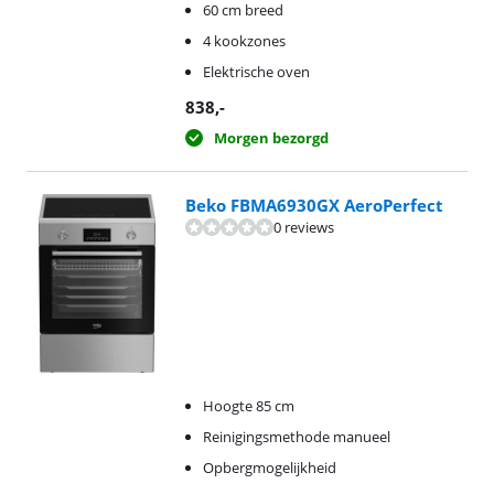
60 cm breed
4 kookzones
Elektrische oven
838
,-
Morgen bezorgd
Beko FBMA6930GX AeroPerfect
0 reviews
Hoogte 85 cm
Reinigingsmethode manueel
Opbergmogelijkheid