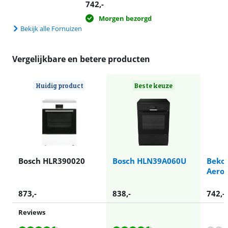
742
,-
Morgen bezorgd
Bekijk alle Fornuizen
Vergelijkbare en betere producten
Huidig product
Beste keuze
Bosch HLR390020
Bosch HLN39A060U
Beko
AeroP
873
,-
838
,-
742
,-
Reviews