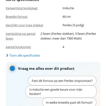
Verwarming kookplaat
Inductie
Breedte fornuis
60 cm
Geschikt voor type stekker
Perilex (5-polig)
Aansluiting op aantal
2 fasen (Perilex stekker), 3 fasen (Perilex
fasen
stekker, meer dan 7360 Watt)
Aantal kookzones
4
Toon alle specificaties
Vraag me alles over dit product
Past dit fornuis op een Perilex stopcontact?
Is inductie een goede keuze voor mijn
keuken?
In welke breedte past dit fornuis?