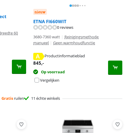
nieuw
ect
ETNA FI660WIT
0 reviews
Breedte 60
3680-7360 watt
|
Reinigingsmethode
manueel
|
Geen warmhoudfunctie
A
Productinformatieblad
845
,-
Op voorraad
Vergelijken
Gratis
ruilen
11 échte winkels