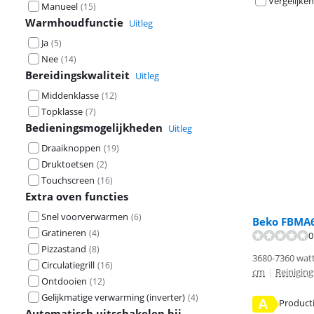
Vergelijken
Manueel
(
15
)
Warmhoudfunctie
Uitleg
Ja
(
5
)
Nee
(
14
)
Bereidingskwaliteit
Uitleg
Middenklasse
(
12
)
Topklasse
(
7
)
Bedieningsmogelijkheden
Uitleg
Draaiknoppen
(
19
)
Druktoetsen
(
2
)
Touchscreen
(
16
)
Extra oven functies
Snel voorverwarmen
(
6
)
Beko FBMA
Gratineren
(
4
)
0
Beoordeling is 
Pizzastand
(
8
)
3680-7360 watt
Circulatiegrill
(
16
)
cm
|
Reinigin
Ontdooien
(
12
)
Gelijkmatige verwarming (inverter)
(
4
)
A
Product
Automatisch uitschakelen bij