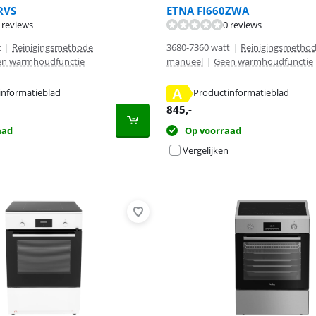
RVS
ETNA FI660ZWA
 reviews
0 reviews
t
|
Reinigingsmethode
3680-7360 watt
|
Reinigingsmetho
en warmhoudfunctie
manueel
|
Geen warmhoudfunctie
informatieblad
A
Productinformatieblad
 tabblad
 tabblad
 tabblad
845
,-
aad
Op voorraad
Vergelijken