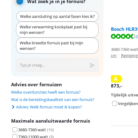
Wat zoek je in je fornuis?
Welke aansluiting op aantal fasen kies ik?
Welke verwarming kookplaat past bij
Bosch HLR3
mijn wensen?
Beoordeling is 
2
Beoordeling is 
Welke breedte fornuis past bij mijn
wensen?
3680-7360 watt
cm
|
Reinigin
A
Advies over fornuizen
873
,-
Welke ovenfuncties heeft een fornuis?
Tijdelijk uit
Wat is de bereidingskwaliteit van een fornuis?
Vergelijken
Advies: Welk fornuis moet ik kopen?
Maximale aansluitwaarde fornuis
3680-7360 watt
(
16
)
7360-11000 watt
(
9
)