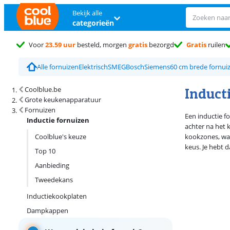
Bekijk alle
categorieën
Voor
23.59 uur
besteld, morgen
gratis
bezorgd
Gratis
ruilen
Alle fornuizen
Elektrisch
SMEG
Bosch
Siemens
60 cm brede fornui
Zoekresultaten en sortering
Induct
Coolblue.be
Grote keukenapparatuur
Fornuizen
Een inductie fo
Inductie fornuizen
achter na het k
Coolblue's keuze
kookzones, waa
keus. Je hebt 
Top 10
Aanbieding
Tweedekans
Inductiekookplaten
Dampkappen