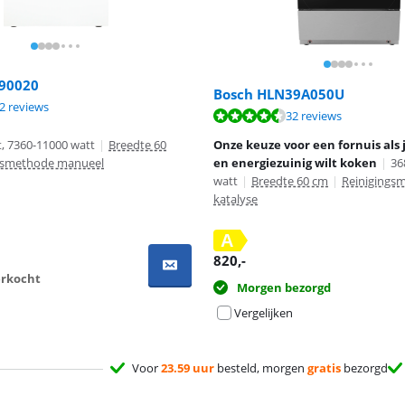
90020
Bosch HLN39A050U
8,9 van de 10, gebaseerd op 22 reviews.
2 reviews
9,2 van de 10, gebaseerd op 32 reviews.
32 reviews
, 7360-11000 watt
|
Breedte 60
Onze keuze voor een fornuis als je
gsmethode manueel
en energiezuinig wilt koken
|
36
watt
|
Breedte 60 cm
|
Reinigings
katalyse
A
820
,-
verkocht
Morgen bezorgd
Vergelijken
Voor
23.59 uur
besteld, morgen
gratis
bezorgd