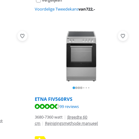
Voordelige Tweedekans
van
722
,-
ETNA FIV560RVS
99 reviews
3680-7360 watt
|
Breedte 60
de
cm
|
Reinigingsmethode manueel