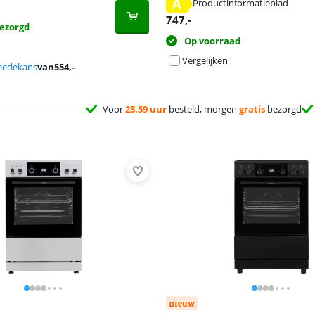
 tabblad
A
Productinformatieblad
 tabblad
747
,-
ezorgd
Op voorraad
Vergelijken
eedekans
van
554
,-
Voor
23.59 uur
besteld, morgen
gratis
bezorgd
nieuw