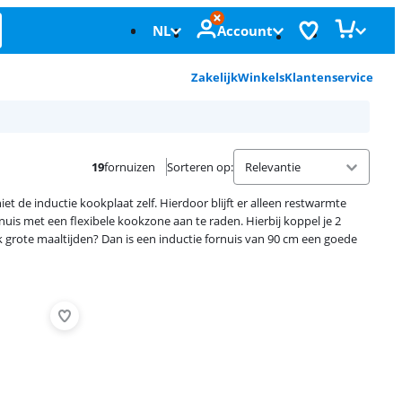
NL
Account
Zakelijk
Winkels
Klantenservice
19
fornuizen
Sorteren op
:
iet de inductie kookplaat zelf. Hierdoor blijft er alleen restwarmte
rnuis met een flexibele kookzone aan te raden. Hierbij koppel je 2
k grote maaltijden? Dan is een inductie fornuis van 90 cm een goede
Advertentie