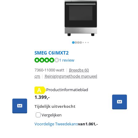
SMEG C6IMXT2
1 review
7360-11000 watt
|
Breedte 60
cm
|
Reinigingsmethode manueel
A
Productinformatieblad
1.399
,-
Tijdelijk uitverkocht
Vergelijken
Voordelige Tweedekans
van
1.061
,-