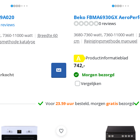
39A020
Beko FBMA6930GX AeroPerf
0 reviews
8,3 van de 10, gebaseerd op 2 reviews.
 reviews
3680-7360 watt, 7360-11000 watt
|
, 7360-11000 watt
|
Breedte 60
cm
|
Reinigingsmethode manueel
gsmethode katalyse
A
Productinformatieblad
 tabblad
 tabblad
742
,-
Morgen bezorgd
verkocht
Vergelijken
Voor
23.59 uur
besteld, morgen
gratis
bezorgd