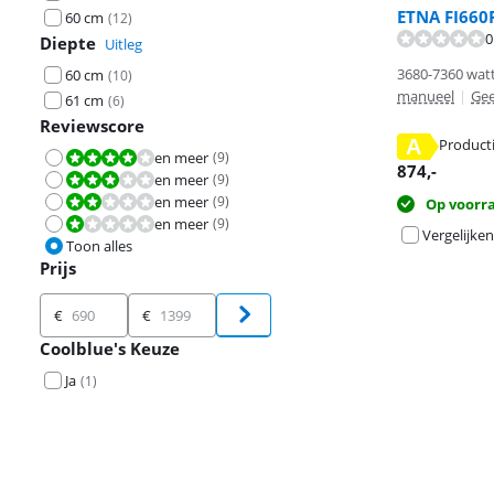
ETNA FI660
60 cm
(
12
)
0
Diepte
Uitleg
3680-7360 wat
60 cm
(
10
)
manueel
|
Ge
61 cm
(
6
)
Reviewscore
A
Product
en meer
(
9
)
Beoordeling is 8,0 van de 10.
opent in nieuw
opent in nieuw
opent in nieuw
874
,-
en meer
(
9
)
Beoordeling is 6,0 van de 10.
en meer
(
9
)
Beoordeling is 4,0 van de 10.
Op voorr
en meer
(
9
)
Beoordeling is 2,0 van de 10.
Vergelijken
Toon alles
Prijs
Prijs
€
€
Coolblue's Keuze
Ja
(
1
)