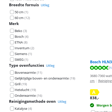
Breedte fornuis
Uitleg
50 cm
(
1
)
60 cm
(
12
)
Merk
Beko
(
3
)
Bosch
(
4
)
ETNA
(
8
)
Inventum
(
2
)
Siemens
(
1
)
SMEG
(
1
)
Bosch HLN
Type ovenfuncties
Uitleg
Beoordeling is 
Beoordeling is 
1
Bovenwarmte
(
11
)
3680-7360 watt
Gelijktijdige boven- en onderwarmte
(
19
)
cm
|
Reinigin
Grill
(
19
)
Hetelucht
(
19
)
A
Onderwarmte
(
16
)
838
,-
Reinigingsmethode oven
Uitleg
Morgen b
Katalyse
(
4
)