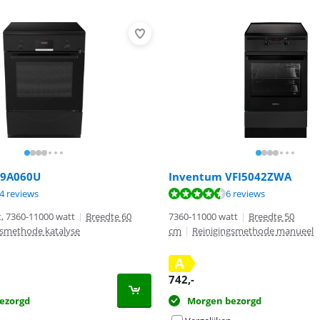
39A060U
Inventum VFI5042ZWA
9,1 van de 10, gebaseerd op 14 reviews.
8,6 van de 10, gebaseerd op 6 reviews.
4 reviews
6 reviews
, 7360-11000 watt
|
Breedte 60
7360-11000 watt
|
Breedte 50
gsmethode katalyse
cm
|
Reinigingsmethode manueel
A
742
,-
ezorgd
Morgen bezorgd