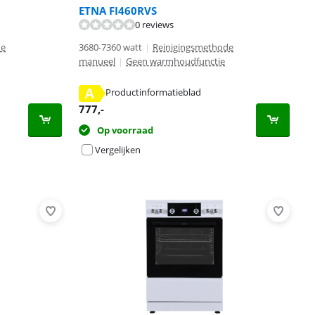
ETNA FI460RVS
0 reviews
de
3680-7360 watt
|
Reinigingsmethode
manueel
|
Geen warmhoudfunctie
A
Productinformatieblad
777
,-
Op voorraad
Vergelijken