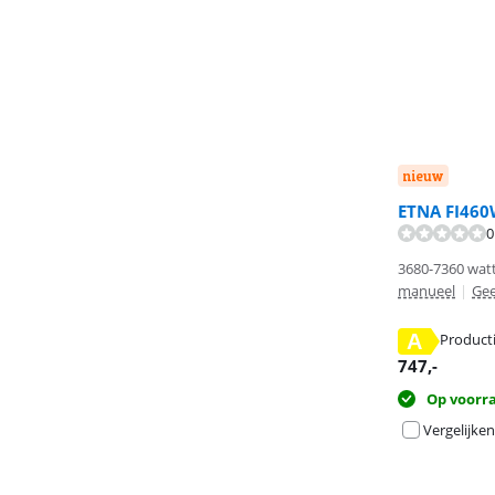
nieuw
ETNA FI460
Beoordeling is 
Beoordeling is 
0
3680-7360 wat
manueel
|
Ge
A
Product
opent in nieuw
opent in nieuw
747
,-
Op voorr
Vergelijken