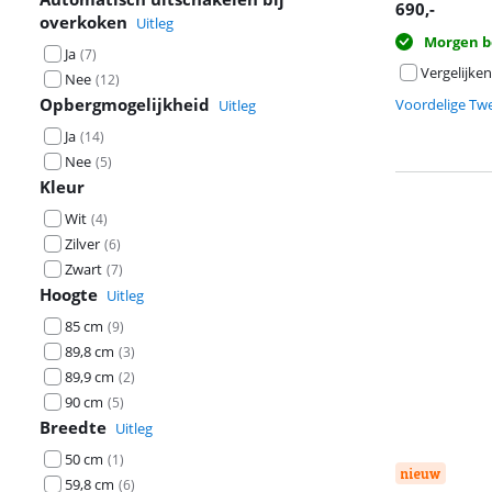
opent in nieuw
690
,-
overkoken
Uitleg
opent in nieuw
Morgen b
Ja
(
7
)
Vergelijken
Nee
(
12
)
Opbergmogelijkheid
Voordelige Tw
Uitleg
Ja
(
14
)
Nee
(
5
)
Kleur
Wit
(
4
)
Zilver
(
6
)
Zwart
(
7
)
Hoogte
Uitleg
85 cm
(
9
)
89,8 cm
(
3
)
89,9 cm
(
2
)
90 cm
(
5
)
Breedte
Uitleg
50 cm
(
1
)
nieuw
59,8 cm
(
6
)