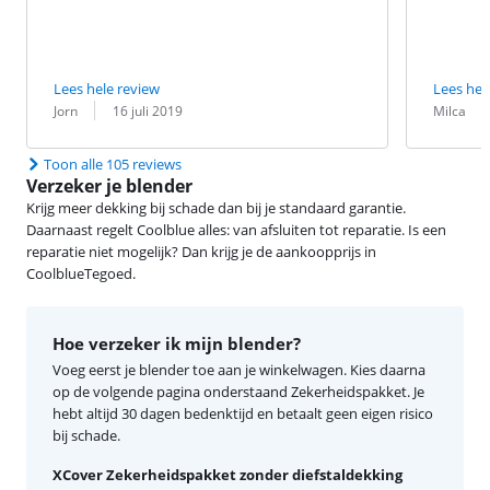
Lees hele review
Lees hel
Beoordeling door:
Datum:
Beoordeling 
Datum:
Jorn
16 juli 2019
Milca
Toon alle 105 reviews
Verzeker je blender
Krijg meer dekking bij schade dan bij je standaard garantie.
Daarnaast regelt Coolblue alles: van afsluiten tot reparatie. Is een
reparatie niet mogelijk? Dan krijg je de aankoopprijs in
CoolblueTegoed.
Hoe verzeker ik mijn blender?
Voeg eerst je blender toe aan je winkelwagen. Kies daarna
op de volgende pagina onderstaand Zekerheidspakket. Je
hebt altijd 30 dagen bedenktijd en betaalt geen eigen risico
bij schade.
XCover Zekerheidspakket zonder diefstaldekking