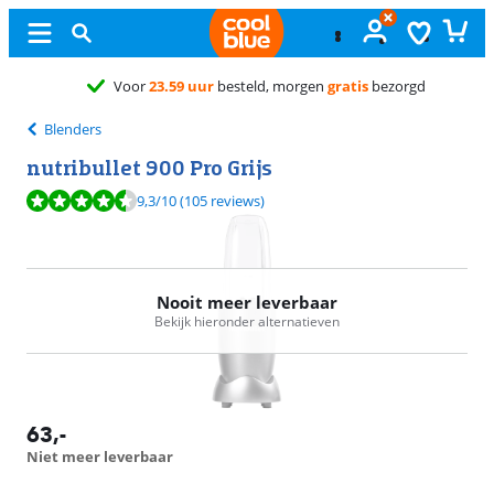
teld, morgen
gratis
bezorgd
Blenders
nutribullet 900 Pro Grijs
Beoordeling is 9,3 van de 10, gebaseerd op 105 reviews.
9,3
/10
(105 reviews)
Nooit meer leverbaar
Bekijk hieronder alternatieven
63
,-
Niet meer leverbaar