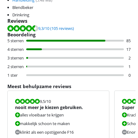
Handleiding
(
5.48
MB)
Blendbeker
Drinkring
Reviews
Beoordeling is 9,3 van de 10, gebaseerd op 105 reviews.
9,3
/10
(105 reviews)
Beoordeling
5 sterren
85
4 sterren
17
3 sterren
2
2 sterren
1
1 ster
0
Meest behulpzame reviews
Beoordeling is 9,5 van de 10.
Beoordeling i
9,5
/10
nooit meer je kiezen gebruiken.
Super 
alles vloeibaar te krijgen
Krach
makkelijk schoon te maken
Scho
klinkt als een opstijgende F16
Enorm