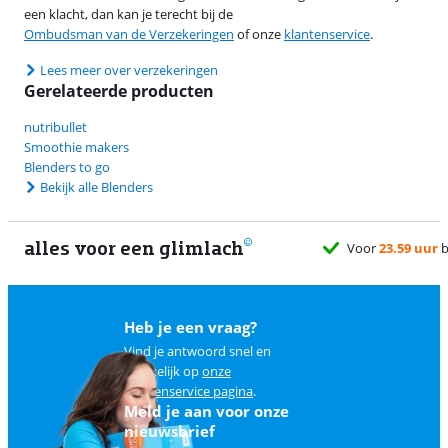
een klacht, dan kan je terecht bij de
Ombudsman van de Verzekeringen
of onze
klantenservice
.
Lees meer over verzekeringen
Gerelateerde producten
nutribullet
Smoothie makers
Blenders to go
Bekijk alle Blenders
alles voor een glimlach
Voor
23.59 uur
besteld, morgen
gratis
bezorgd
Heb je een vraag?
Vind je antwoord snel en
makkelijk op
onze
klantenservice pagina
.
Meld je aan voor onze
nieuwsbrief