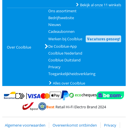
Bekijk al onze 11 winkels
Ons assortiment
Bedrijfswebsite
Nieuws
Cadeaubonnen
Werken bij Coolblue
Vacatures genoeg!
De Coolblue-App
Over Coolblue
Coolblue Nederland
Coolblue Duitsland
Privacy
Toegankelijkheidsverklaring
Alles over Coolblue
Betalen met MasterCard en Visa via ClickToPay
Betalen met Ecocheques
Betalen met Bancontact
Betalen met ApplePay
Webshop Trustmar
Betalen met PayPal
Best
Retail Hi-Fi Electro Brand 2024
Trustprofile van Coolblue
Verzending en bezorging met bPost
Algemene voorwaarden
Overeenkomst ontbinden
Privacy