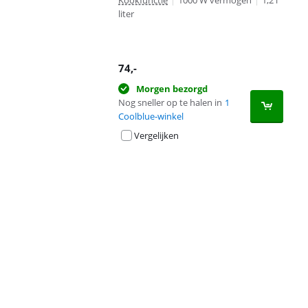
Kookfunctie
|
1000 W vermogen
|
1,2 l
liter
74
,-
Morgen bezorgd
Nog sneller op te halen in
1
Coolblue-winkel
Vergelijken
Advertentie