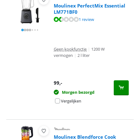
Moulinex PerfectMix Essential
LM771BF0
Beoordeling is 3,0 van de 10, gebaseerd op 1 review.
1 review
Geen kookfunctie
|
1200 W
vermogen
|
2 l liter
99
,-
Morgen bezorgd
Vergelijken
Moulinex Blendforce Cook