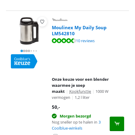
Moulinex My Daily Soup
LM542810
Beoordeling is 8,8 van de 10, gebaseerd op 10 reviews.
10 reviews
Onze keuze voor een blender
waarmee je soep
maakt
|
Kookfunctie
|
1000 W
vermogen
|
1,2 l liter
50
,-
Morgen bezorgd
Nog sneller op te halen in
3
Coolblue-winkels