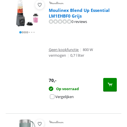
Moulinex Blend Up Essential
LM1EHBF0 Grijs
0 reviews
Geen kookfunctie
|
800 W
vermogen
|
0,7 l liter
70
,-
Op voorraad
Vergelijken