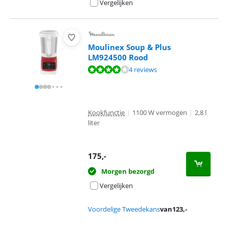
Vergelijken
Moulinex Soup & Plus
LM924500 Rood
Beoordeling is 8,0 van de 10, gebaseerd op 4 reviews.
4 reviews
Kookfunctie
|
1100 W vermogen
|
2,8 l
liter
175
,-
Morgen bezorgd
Vergelijken
Voordelige Tweedekans
van
123
,-