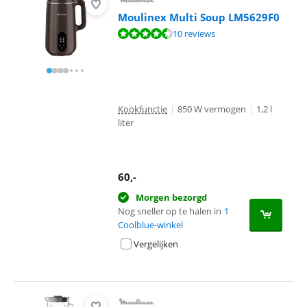
Moulinex Multi Soup LM5629F0
Beoordeling is 9,2 van de 10, gebaseerd op 10 reviews.
10 reviews
Kookfunctie
|
850 W vermogen
|
1,2 l
liter
60
,-
Morgen bezorgd
Nog sneller op te halen in
1
Coolblue-winkel
Vergelijken