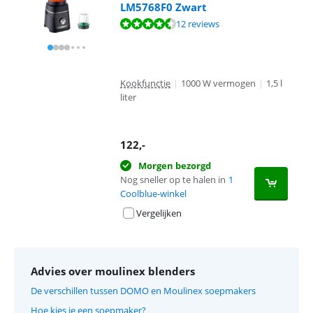
LM5768F0 Zwart
Beoordeling is 9,2 van de 10, gebaseerd op 12 reviews.
12 reviews
Kookfunctie
|
1000 W vermogen
|
1,5 l
liter
122
,-
Morgen bezorgd
Nog sneller op te halen in
1
Coolblue-winkel
Vergelijken
Advies over moulinex blenders
De verschillen tussen DOMO en Moulinex soepmakers
Hoe kies je een soepmaker?