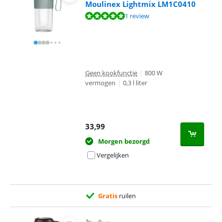
Moulinex Lightmix LM1C0410
Beoordeling is 10 van de 10, gebaseerd op 1 review.
1 review
Geen kookfunctie
|
800 W
vermogen
|
0,3 l liter
33,99
Morgen bezorgd
Vergelijken
Gratis
ruilen