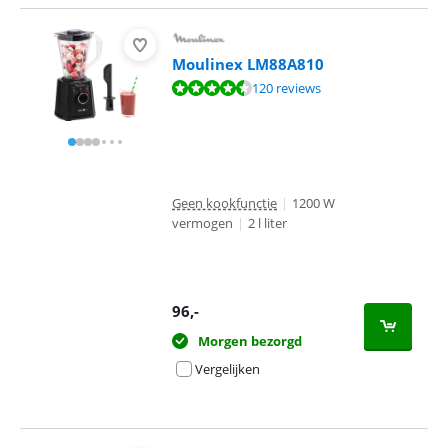
Moulinex LM88A810
Beoordeling is 8,9 van de 10, gebaseerd op 120 reviews.
120 reviews
Geen kookfunctie
|
1200 W
vermogen
|
2 l liter
96
,-
Morgen bezorgd
Vergelijken