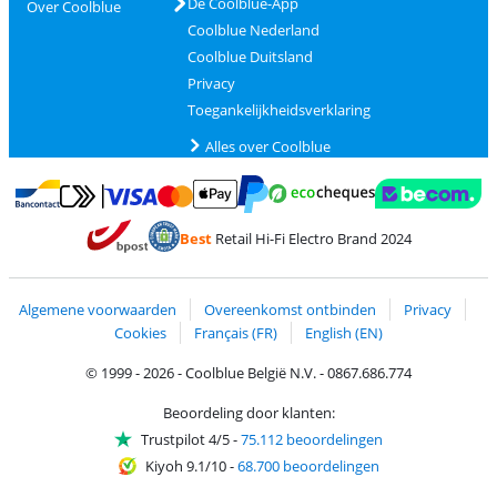
De Coolblue-App
Over Coolblue
Coolblue Nederland
Coolblue Duitsland
Privacy
Toegankelijkheidsverklaring
Alles over Coolblue
Betalen met MasterCard en Visa via ClickToPay
Betalen met Ecocheques
Betalen met Bancontact
Betalen met ApplePay
Webshop Trustmar
Betalen met PayPal
Best
Retail Hi-Fi Electro Brand 2024
Trustprofile van Coolblue
Verzending en bezorging met bPost
Algemene voorwaarden
Overeenkomst ontbinden
Privacy
Cookies
Français (FR)
English (EN)
© 1999 - 2026 - Coolblue België N.V. - 0867.686.774
Beoordeling door klanten:
Trustpilot 4/5
-
75.112 beoordelingen
Kiyoh 9.1/10
-
68.700 beoordelingen