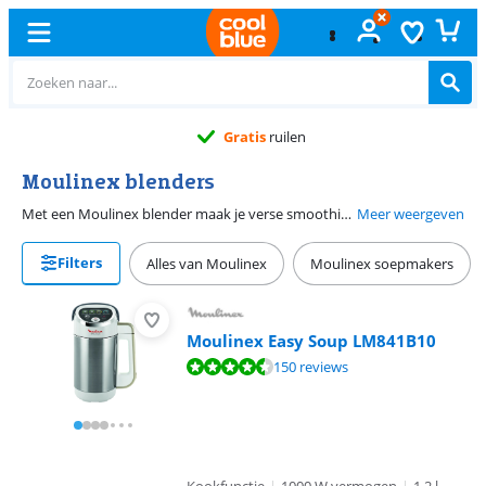
Gratis
ruilen
Moulinex blenders
Met een Moulinex blender maak je verse smoothies van je favoriete fruit en groenten. Een blender van Moulinex gebruikt de Powelix technologie. Deze technologie combineert een krachtige motor met scherpe Powelix messen voor een glad mixresultaat. De Moulinex blenders hebben een blenderkan met een inhoud van 1,25 tot 2 liter. Hierin maak je smoothies voor ongeveer 3 tot 4 glazen. Sommige Moulinex blenders hebben glazen blenderkannen. Hierdoor bereid je ook warme bereidingen, zoals sauzen of soepen.
Meer weergeven
Filters
Alles van Moulinex
Moulinex soepmakers
Moulinex Easy Soup LM841B10
Beoordeling is 9,1 van de 10, gebaseerd op 150 reviews.
150 reviews