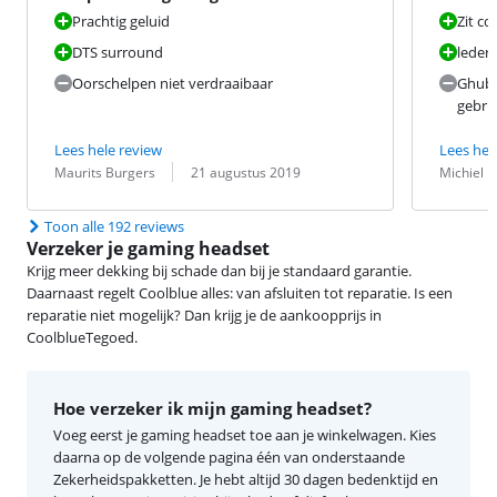
goede prijs.
geluid
Prachtig geluid
Zit c
DTS surround
leder
Oorschelpen niet verdraaibaar
Ghub 
gebru
Lees hele review
Lees hel
Beoordeling door:
Datum:
Beoordeling 
Datum:
Maurits Burgers
21 augustus 2019
Michiel K
Toon alle 192 reviews
Verzeker je gaming headset
Krijg meer dekking bij schade dan bij je standaard garantie.
Daarnaast regelt Coolblue alles: van afsluiten tot reparatie. Is een
reparatie niet mogelijk? Dan krijg je de aankoopprijs in
CoolblueTegoed.
Hoe verzeker ik mijn gaming headset?
Voeg eerst je gaming headset toe aan je winkelwagen. Kies
daarna op de volgende pagina één van onderstaande
Zekerheidspakketten. Je hebt altijd 30 dagen bedenktijd en