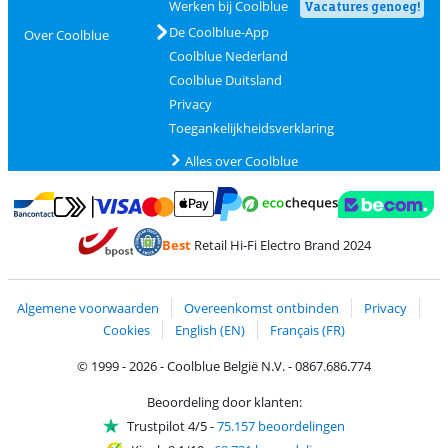
Werken bij Coolblue
Vacatures genoeg!
De Coolblue-App
Over Coolblue
Coolblue Nederland
Coolblue Duitsland
Privacy
Toegankelijkheidsverklaring
Alles over Coolblue
Betalen met MasterCard en Visa via ClickToPay
Betalen met Ecocheques
Betalen met Bancontact
Betalen met ApplePay
Webshop Trustmar
Betalen met PayPal
Best
Retail Hi-Fi Electro Brand 2024
Trustprofile van Coolblue
Verzending en bezorging met bPost
Algemene voorwaarden
Overeenkomst ontbinden
Privacy
Cookies
English (EN)
Français (FR)
© 1999 - 2026 - Coolblue België N.V. - 0867.686.774
Beoordeling door klanten:
Trustpilot 4/5
-
75.157 beoordelingen