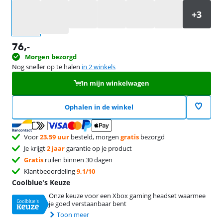
Selecteer een optie
76
,-
Morgen bezorgd
Nog sneller op te halen
in 2 winkels
In mijn winkelwagen
Ophalen in de winkel
Voor
23.59 uur
besteld, morgen
gratis
bezorgd
Je krijgt
2 jaar
garantie op je product
Gratis
ruilen binnen 30 dagen
Klantbeoordeling
9,1/10
Coolblue's Keuze
Onze keuze voor een Xbox gaming headset waarmee
je goed verstaanbaar bent
Toon meer