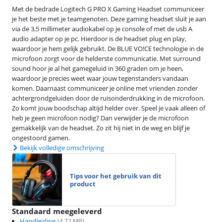
Met de bedrade Logitech G PRO X Gaming Headset communiceer
je het beste met je teamgenoten. Deze gaming headset sluit je aan
via de 3,5 millimeter audiokabel op je console of met de usb A
audio adapter op je pc. Hierdoor is de headset plug en play,
waardoor je hem gelijk gebruikt. De BLUE VO!CE technologie in de
microfoon zorgt voor de helderste communicatie. Met surround
sound hoor je al het gamegeluid in 360 graden om je heen,
waardoor je precies weet waar jouw tegenstanders vandaan
komen. Daarnaast communiceer je online met vrienden zonder
achtergrondgeluiden door de ruisonderdrukking in de microfoon.
Zo komt jouw boodschap altijd helder over. Speel je vaak alleen of
heb je geen microfoon nodig? Dan verwijder je de microfoon
gemakkelijk van de headset. Zo zit hij niet in de weg en blijf je
ongestoord gamen.
Bekijk volledige omschrijving
Tips voor het gebruik van dit
product
Standaard meegeleverd
Handleiding
(
4.72
MB)