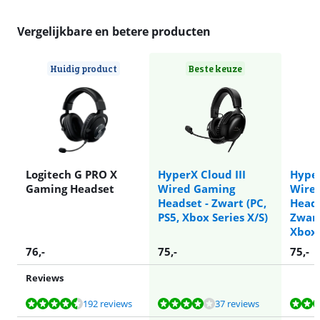
Vergelijkbare en betere producten
Huidig product
Beste keuze
Logitech G PRO X
HyperX Cloud III
Hyper
Gaming Headset
Wired Gaming
Wire
Headset - Zwart (PC,
Heads
PS5, Xbox Series X/S)
Zwart
Xbox 
76
,-
75
,-
75
,-
Reviews
Beoordeling is 8,9 van de 10, gebaseerd op 192 reviews.
Beoordeling is 8,2 van de 10, gebaseerd op 37 reviews.
Beoordeling is 8,2 van de 10, gebaseerd op 37 reviews.
Beoordeling is 8,2 van de 10, gebaseerd op 37 reviews.
Beoordeling is 8,8 van de 10, gebaseerd op 11 reviews.
192 reviews
37 reviews