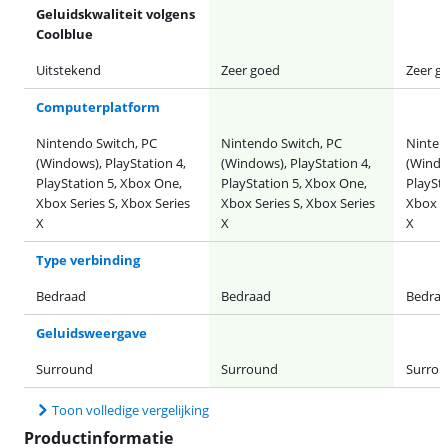
Geluidskwaliteit volgens
Coolblue
Uitstekend
Zeer goed
Zeer g
Computerplatform
Nintendo Switch, PC
Nintendo Switch, PC
Ninten
(Windows), PlayStation 4,
(Windows), PlayStation 4,
(Window
PlayStation 5, Xbox One,
PlayStation 5, Xbox One,
PlaySt
Xbox Series S, Xbox Series
Xbox Series S, Xbox Series
Xbox Se
X
X
X
Type verbinding
Bedraad
Bedraad
Bedra
Geluidsweergave
Surround
Surround
Surro
Toon volledige vergelijking
Productinformatie