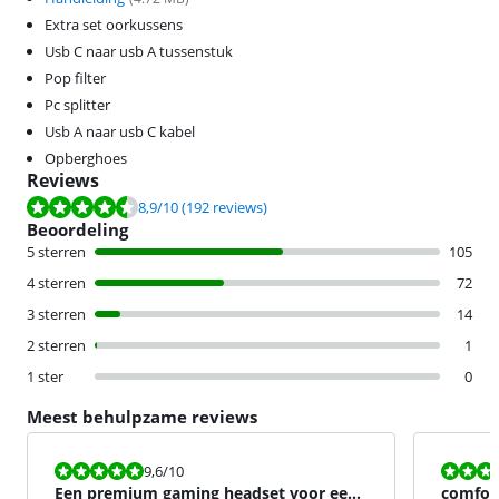
Extra set oorkussens
Usb C naar usb A tussenstuk
Pop filter
Pc splitter
Usb A naar usb C kabel
Opberghoes
Reviews
Beoordeling is 8,9 van de 10, gebaseerd op 192 reviews.
8,9
/10
(192 reviews)
Beoordeling
5 sterren
105
4 sterren
72
3 sterren
14
2 sterren
1
1 ster
0
Meest behulpzame reviews
Beoordeling is 9,6 van de 10.
Beoordeling i
9,6
/10
Een premium gaming headset voor een
comfor