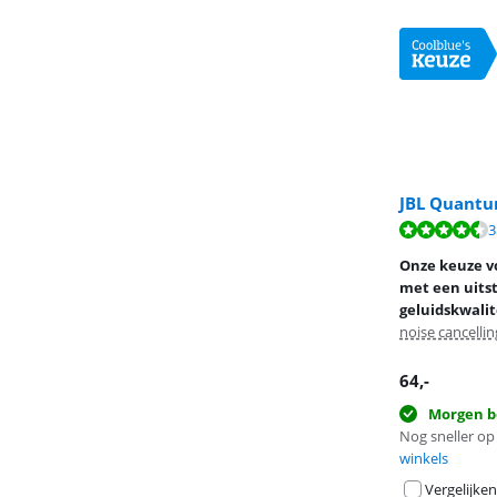
JBL Quantu
Beoordeling is 
3
Beoordeling is 
Beoordeling is 
Onze keuze v
met een uits
geluidskwalit
noise cancellin
64
,-
Morgen b
Nog sneller op 
winkels
Vergelijken