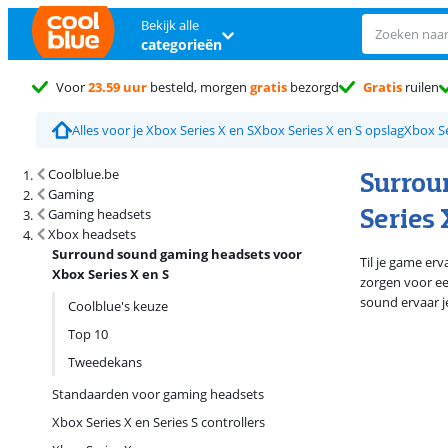
Bekijk alle
categorieën
Voor
23.59 uur
besteld, morgen
gratis
bezorgd
Gratis
ruilen
Alles voor je Xbox Series X en S
Xbox Series X en S opslag
Xbox Se
Zoekresultaten en sortering
Surrou
Coolblue.be
Gaming
Series 
Gaming headsets
Xbox headsets
Surround sound gaming headsets voor
Til je game er
Xbox Series X en S
zorgen voor een
sound ervaar j
Coolblue's keuze
Top 10
Tweedekans
Standaarden voor gaming headsets
Xbox Series X en Series S controllers