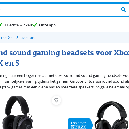
11 échte winkels
Onze app
ries X en S racesturen
nd sound gaming headsets voor Xbo
X en S
varing naar een hoger niveau met deze surround sound gaming headsets vo
 ruimtelijke ervaring tijdens het gamen. Ga voor virtual surround sound als 
e jouw games met een diepe bas en meerdere speakers. Zo ga je helemaal op 