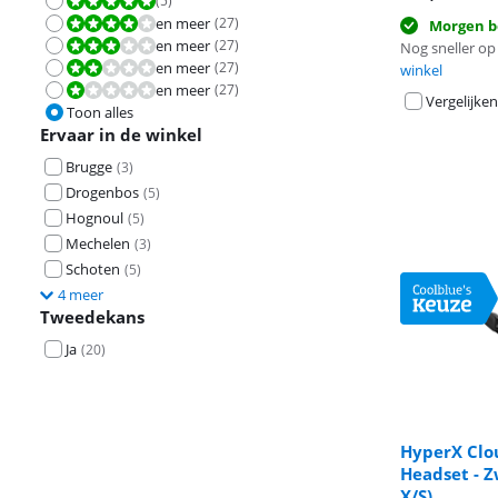
(
5
)
Beoordeling is 10 van de 10.
en meer
(
27
)
Beoordeling is 8,0 van de 10.
Morgen b
en meer
(
27
)
Beoordeling is 6,0 van de 10.
Nog sneller op 
en meer
(
27
)
Beoordeling is 4,0 van de 10.
winkel
en meer
(
27
)
Beoordeling is 2,0 van de 10.
Vergelijken
Toon alles
Ervaar in de winkel
Brugge
(
3
)
Drogenbos
(
5
)
Hognoul
(
5
)
Mechelen
(
3
)
Schoten
(
5
)
4 meer
Tweedekans
Ja
(
20
)
HyperX Clo
Headset - Z
Beoordeling is 
X/S)