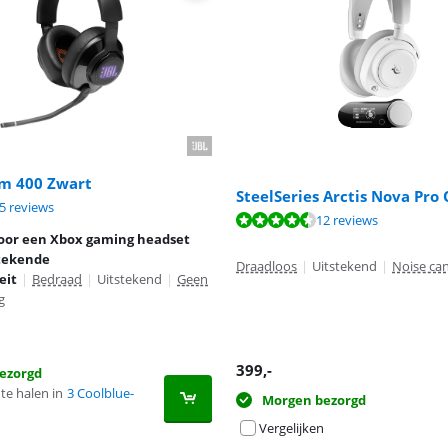
m 400 Zwart
SteelSeries Arctis Nova Pro
8,8 van de 10, gebaseerd op 35 reviews.
5 reviews
9,3 van de 10, gebaseerd op 12 reviews.
12 reviews
8,7 van de 10, gebaseerd op 292 reviews.
oor een Xbox gaming headset
tekende
Draadloos
|
Uitstekend
|
Noise can
eit
|
Bedraad
|
Uitstekend
|
Geen
g
399
,-
ezorgd
te halen in
3 Coolblue-
Morgen bezorgd
Vergelijken