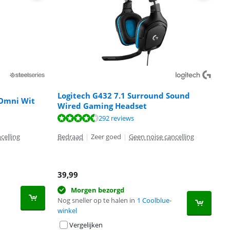
Logitech G432 7.1 Surround Sound
 Omni Wit
Wired Gaming Headset
292 reviews
celling
Bedraad
|
Zeer goed
|
Geen noise cancelling
39,99
Morgen bezorgd
Nog sneller op te halen in
1 Coolblue-
winkel
Vergelijken