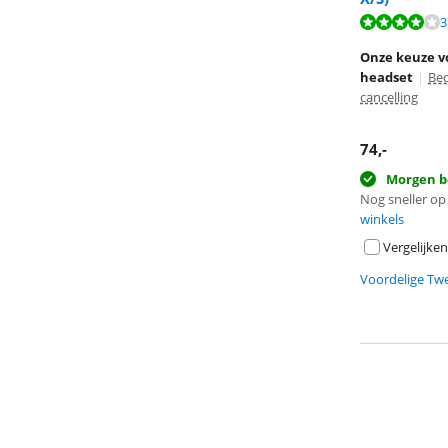
Beoordeling is 
Beoordeling is 
3
Onze keuze v
headset
|
Be
cancelling
74
,-
Morgen b
Nog sneller op 
winkels
Vergelijken
Voordelige Tw