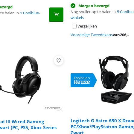
Morgen bezorgd
ezorgd
Nog sneller op te halen in
5 Coolblu
te halen in
1 Coolblue-
winkels
Vergelijken
Voordelige Tweedekans
van
206
,-
Logitech G Astro A50 X Draa
ud III Wired Gaming
PC/Xbox/PlayStation Gaming
wart (PC, PS5, Xbox Series
8,4 van de 10, gebaseerd op 19 reviews.
Zwart