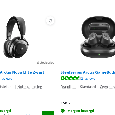
 Arctis Nova Elite Zwart
SteelSeries Arctis GameBud
9,8 van de 10, gebaseerd op 7 reviews.
9,4 van de 10, gebaseerd op 2 reviews.
9,1 van de 10, gebaseerd op 14 reviews.
 reviews
2 reviews
itstekend
|
Noise cancelling
Draadloos
|
Standaard
|
Geen nois
158
,-
ezorgd
Morgen bezorgd