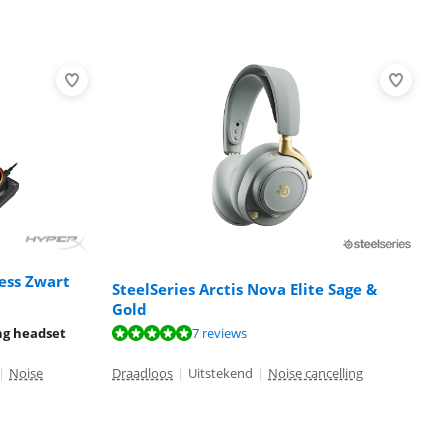
ess Zwart
SteelSeries Arctis Nova Elite Sage &
Gold
ng headset
7 reviews
|
Noise
Draadloos
|
Uitstekend
|
Noise cancelling