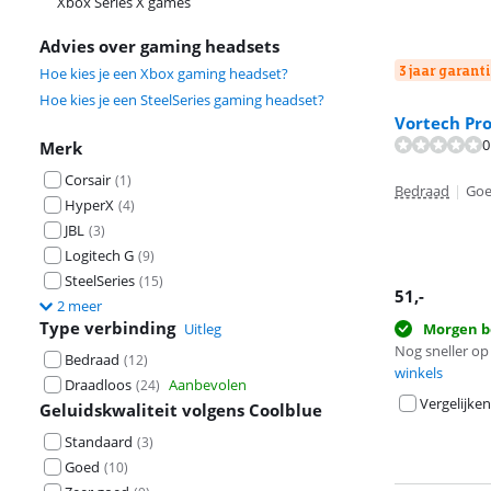
Xbox Series X games
Advies over gaming headsets
3 jaar garanti
Hoe kies je een Xbox gaming headset?
Hoe kies je een SteelSeries gaming headset?
Vortech Pr
0
Merk
Beoordeling is 
Corsair
(
1
)
Bedraad
|
Go
HyperX
(
4
)
JBL
(
3
)
Logitech G
(
9
)
SteelSeries
(
15
)
51
,-
2 meer
Type verbinding
Uitleg
Morgen b
Nog sneller op 
Bedraad
(
12
)
winkels
Draadloos
Aanbevolen
(
24
)
Vergelijken
Geluidskwaliteit volgens Coolblue
Standaard
(
3
)
Goed
(
10
)