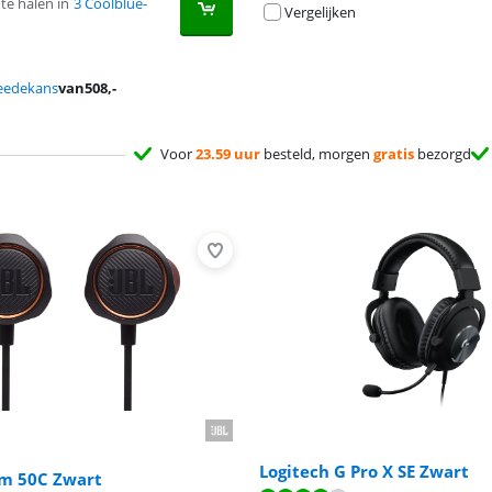
te halen in
3 Coolblue-
Vergelijken
eedekans
van
508
,-
Voor
23.59 uur
besteld, morgen
gratis
bezorgd
Logitech G Pro X SE Zwart
m 50C Zwart