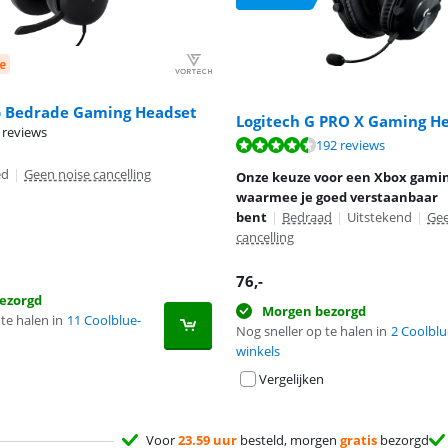
e
o Bedrade Gaming Headset
Logitech G PRO X Gaming H
 reviews
8,9 van de 10, gebaseerd op 192 reviews.
192 reviews
ed
|
Geen noise cancelling
Onze keuze voor een Xbox gami
waarmee je goed verstaanbaar
bent
|
Bedraad
|
Uitstekend
|
Gee
cancelling
76
,-
ezorgd
Morgen bezorgd
te halen in
11 Coolblue-
Nog sneller op te halen in
2 Coolblu
winkels
Vergelijken
Voor
23.59 uur
besteld, morgen
gratis
bezorgd