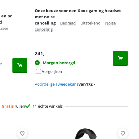
Onze keuze voor een Xbox gaming headset
 en pc
met noise
d
cancelling
|
Bedraad
|
Uitstekend
|
Noise
Zeer
cancelling
241
,-
Morgen bezorgd
e-
Vergelijken
Voordelige Tweedekans
van
172
,-
Gratis
ruilen
11 échte winkels