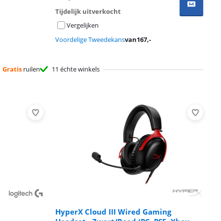
Tijdelijk uitverkocht
Vergelijken
Voordelige Tweedekans
van
167
,-
Gratis
ruilen
11 échte winkels
HyperX Cloud III Wired Gaming