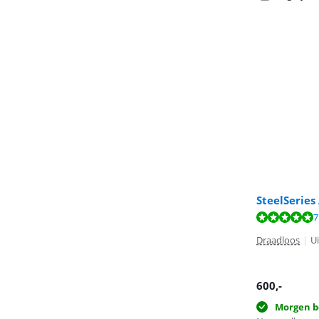
SteelSeries
Beoordeling is 
Beoordeling is 
Beoordeling is 
7
Draadloos
|
U
600
,-
Morgen b