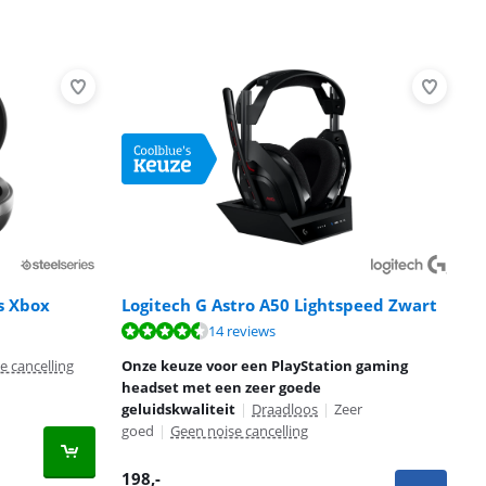
s Xbox
Logitech G Astro A50 Lightspeed Zwart
14 reviews
e cancelling
Onze keuze voor een PlayStation gaming
headset met een zeer goede
geluidskwaliteit
|
Draadloos
|
Zeer
goed
|
Geen noise cancelling
198
,-