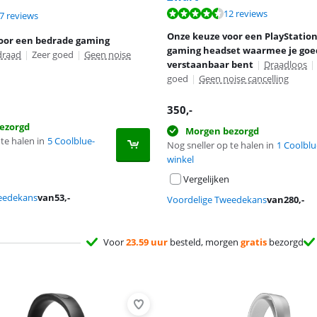
9,3 van de 10, gebaseerd op 12 reviews.
12 reviews
8,2 van de 10, gebaseerd op 37 reviews.
7 reviews
Onze keuze voor een PlayStation
oor een bedrade gaming
gaming headset waarmee je goe
draad
|
Zeer goed
|
Geen noise
verstaanbaar bent
|
Draadloos
|
goed
|
Geen noise cancelling
350
,-
ezorgd
Morgen bezorgd
te halen in
5 Coolblue-
Nog sneller op te halen in
1 Coolblu
winkel
Vergelijken
eedekans
van
53
,-
Voordelige Tweedekans
van
280
,-
Voor
23.59 uur
besteld, morgen
gratis
bezorgd