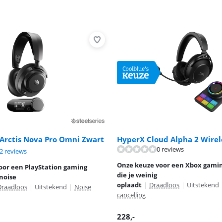
 Arctis Nova Pro Omni Zwart
HyperX Cloud Alpha 2 Wirel
0 reviews
9,3 van de 10, gebaseerd op 12 reviews.
2 reviews
9,8 van de 10, gebaseerd op 7 reviews.
Onze keuze voor een Xbox gami
oor een PlayStation gaming
die je weinig
noise
oplaadt
|
Draadloos
|
Uitstekend
Draadloos
|
Uitstekend
|
Noise
cancelling
228
,-