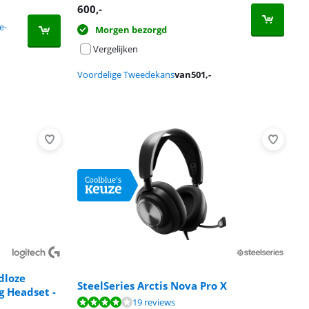
600
,-
e-
Morgen bezorgd
Vergelijken
Voordelige Tweedekans
van
501
,-
dloze
SteelSeries Arctis Nova Pro X
 Headset -
19 reviews