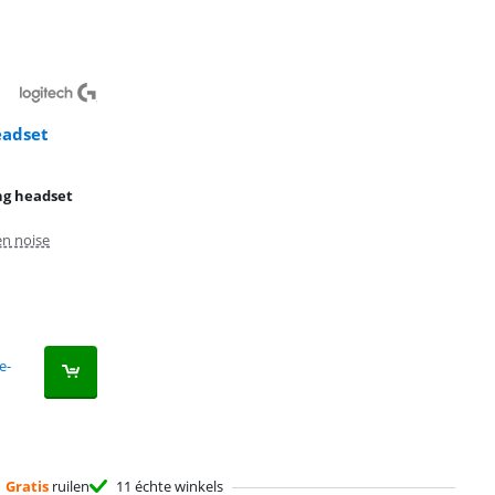
eadset
ng headset
n noise
e-
Gratis
ruilen
11 échte winkels