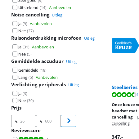
Zeer goed
(
9
)
Uitstekend
Aanbevolen
(
14
)
Noise cancelling
Uitleg
Ja
Aanbevolen
(
9
)
Nee
(
27
)
Ruisonderdrukking microfoon
Uitleg
Ja
Aanbevolen
(
31
)
Nee
(
5
)
Gemiddelde accuduur
Uitleg
Gemiddeld
(
18
)
Lang
Aanbevolen
(
5
)
Verlichting peripherals
Uitleg
SteelSeries
Ja
(
3
)
Beoordeling is 
1
Nee
(
30
)
Beoordeling is 
Onze keuze v
Prijs
headset met 
cancelling
|
Prijs
€
€
cancelling
Reviewscore
347
,-