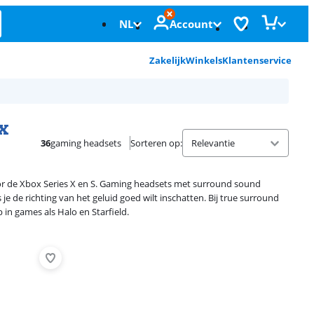
NL
Account
Zakelijk
Winkels
Klantenservice
x
36
gaming headsets
Sorteren op
:
or de Xbox Series X en S. Gaming headsets met surround sound
je de richting van het geluid goed wilt inschatten. Bij true surround
in games als Halo en Starfield.
Advertentie