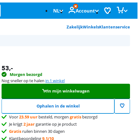
NL
Account
Zakelijk
Winkels
Klantenservice
53
,-
Morgen bezorgd
Nog sneller op te halen
in 1 winkel
In mijn winkelwagen
Ophalen in de winkel
Voor
23.59 uur
besteld, morgen
gratis
bezorgd
Je krijgt
2 jaar
garantie op je product
Gratis
ruilen binnen 30 dagen
Klantbeoordeling
9,1/10