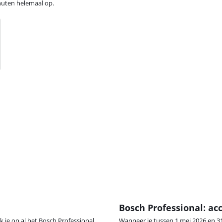
inuten helemaal op.
Bosch Professional: a
 je op al het Bosch Professional
Wanneer je tussen 1 mei 2026 en 3