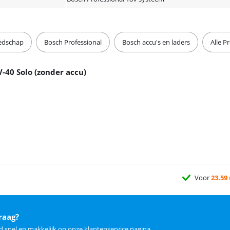
eedschap
Bosch Professional
Bosch accu's en laders
Alle 
-40 Solo (zonder accu)
Voor
23.59
raag?
d snel en makkelijk op
onze klantenservice pagina
.