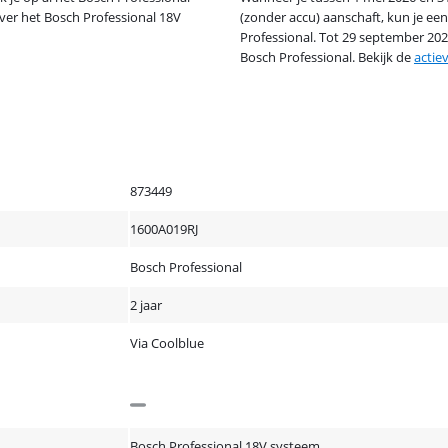
er het Bosch Professional 18V
(zonder accu) aanschaft, kun je ee
Professional. Tot 29 september 20
Bosch Professional. Bekijk de
actie
873449
1600A019RJ
Bosch Professional
2 jaar
Via Coolblue
Bosch Professional 18V systeem