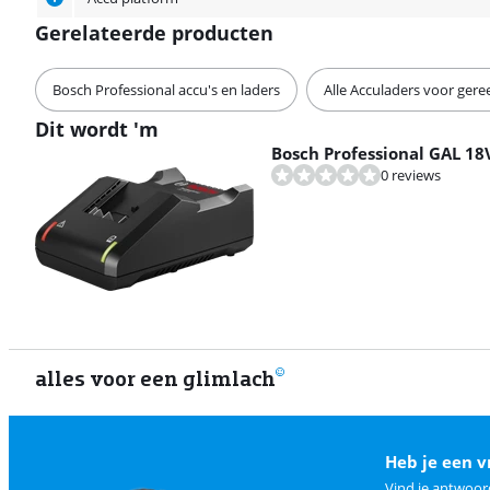
Gerelateerde producten
Bosch Professional accu's en laders
Alle Acculaders voor ger
Dit wordt 'm
Bosch Professional GAL 18V
0 reviews
alles voor een glimlach
Heb je een v
Vind je antwoor