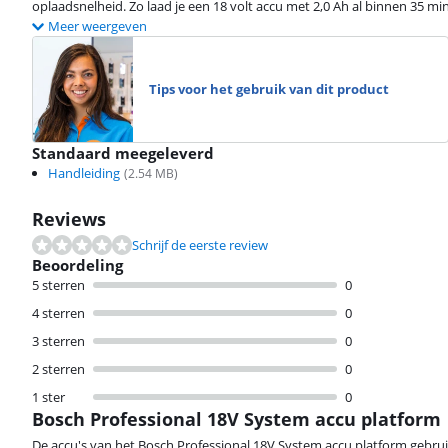
oplaadsnelheid. Zo laad je een 18 volt accu met 2,0 Ah al binnen 35 m
Meer weergeven
Tips voor het gebruik van dit product
Standaard meegeleverd
Handleiding
(
2.54
MB)
Reviews
Schrijf de eerste review
Beoordeling
5 sterren
0
4 sterren
0
3 sterren
0
2 sterren
0
1 ster
0
Bosch Professional 18V System accu platform
De accu's van het Bosch Professional 18V System accu platform gebruik