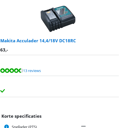
Makita Acculader 14,4/18V DC18RC
63
,-
13 reviews
Korte specificaties
Snellader (PTS)