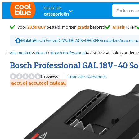
Bekijk alle
categorieën
Voor
23.59 uur
besteld, morgen
gratis
bezorgd
Gratis
ruilen
Makita
Bosch Groen
DeWalt
BLACK+DECKER
Acculaders
Accu en ac
Alle merken
Bosch
Bosch Professional
GAL 18V-40 Solo (zonder a
Bosch Professional GAL 18V-40 So
0 reviews
Toon alle accessoires
accu of accutool cadeau