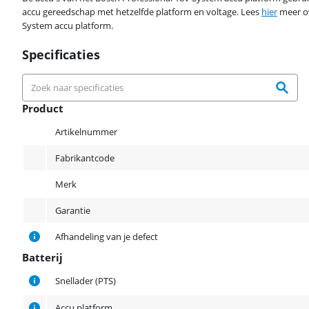
accu gereedschap met hetzelfde platform en voltage. Lees
hier
meer ov
System accu platform.
Specificaties
Product
Product
Artikelnummer
Fabrikantcode
Merk
Garantie
Afhandeling van je defect
Batterij
Batterij
Snellader (PTS)
Accu platform