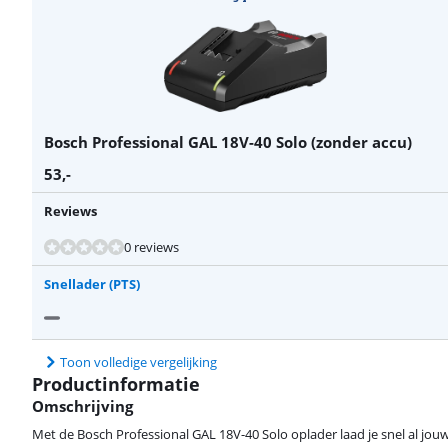
Bosch Professional GAL 18V-40 Solo (zonder accu)
53
,-
Reviews
Beoordeling is 8,7 van de 10, gebaseerd op 3 reviews.
Beoordeling is 8,8 van de 10, gebaseerd op 13 reviews.
0 reviews
Snellader (PTS)
Toon volledige vergelijking
Productinformatie
Omschrijving
Met de Bosch Professional GAL 18V-40 Solo oplader laad je snel al jou