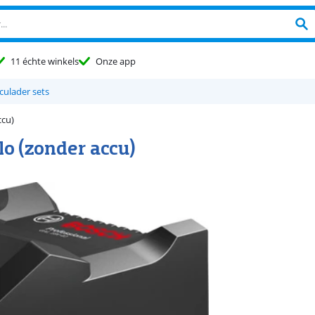
11 échte winkels
Onze app
culader sets
ccu)
lo (zonder accu)