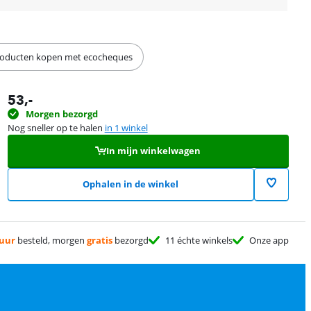
Producten kopen met ecocheques
53
,-
Morgen bezorgd
Nog sneller op te halen
in 1 winkel
In mijn winkelwagen
Ophalen in de winkel
 uur
besteld, morgen
gratis
bezorgd
11 échte winkels
Onze app