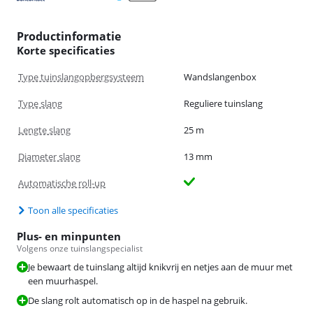
Productinformatie
Korte specificaties
Type tuinslangopbergsysteem
Wandslangenbox
Type slang
Reguliere tuinslang
Lengte slang
25 m
Diameter slang
13 mm
Automatische roll-up
Toon alle specificaties
Plus- en minpunten
Volgens onze tuinslangspecialist
Je bewaart de tuinslang altijd knikvrij en netjes aan de muur met
een muurhaspel.
De slang rolt automatisch op in de haspel na gebruik.