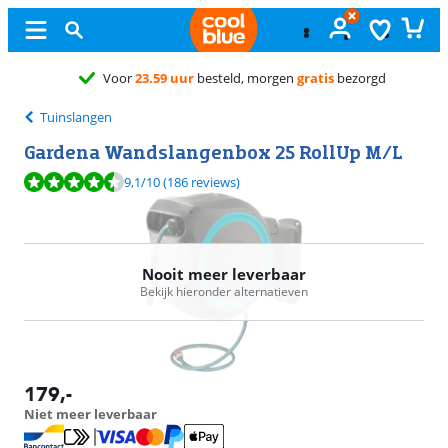
Voor
23.59 uur
besteld, morgen
gratis
bezorgd
Tuinslangen
Gardena Wandslangenbox 25 RollUp M/L
Beoordeling is 9,1 van de 10, gebaseerd op 186 reviews.
9,1
/10
(186 reviews)
Nooit meer leverbaar
Bekijk hieronder alternatieven
179
,-
Niet meer leverbaar