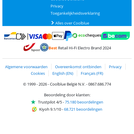
Privacy
Toegankelijkheidsverklaring
Alles over Coolblue
Betalen met MasterCard en Visa via ClickToPay
Betalen met Ecocheques
Betalen met Bancontact
Betalen met ApplePay
Webshop Trustmar
Betalen met PayPal
Best
Retail Hi-Fi Electro Brand 2024
Trustprofile van Coolblue
Verzending en bezorging met bPost
Algemene voorwaarden
Overeenkomst ontbinden
Privacy
Cookies
English (EN)
Français (FR)
© 1999 - 2026 - Coolblue België N.V. - 0867.686.774
Beoordeling door klanten:
Trustpilot 4/5
-
75.180 beoordelingen
Kiyoh 9.1/10
-
68.721 beoordelingen