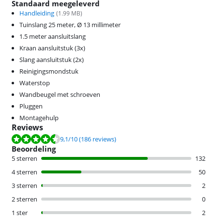
Standaard meegeleverd
Handleiding
(
1.99
MB)
Tuinslang 25 meter, Ø 13 millimeter
1.5 meter aansluitslang
Kraan aansluitstuk (3x)
Slang aansluitstuk (2x)
Reinigingsmondstuk
Waterstop
Wandbeugel met schroeven
Pluggen
Montagehulp
Reviews
Beoordeling is 9,1 van de 10, gebaseerd op 186 reviews.
9,1
/10
(186 reviews)
Beoordeling
5 sterren
132
4 sterren
50
3 sterren
2
2 sterren
0
1 ster
2