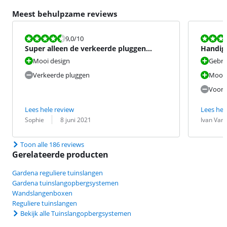
Meest behulpzame reviews
Beoordeling is 9,0 van de 10.
Beoordeling i
9,0
/10
Super alleen de verkeerde pluggen
Handig 
geleverd
Mooi design
Gebrui
Verkeerde pluggen
Mooi 
Voorl
Lees hele review
Lees hel
Beoordeling door:
Datum:
Beoordeling 
Datum:
Sophie
8 juni 2021
Ivan Van
Toon alle 186 reviews
Gerelateerde producten
Gardena reguliere tuinslangen
Gardena tuinslangopbergsystemen
Wandslangenboxen
Reguliere tuinslangen
Bekijk alle Tuinslangopbergsystemen