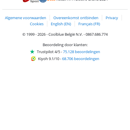
Trustprofile van Coolblue
Verzending en bezorging met bPost
Algemene voorwaarden
Overeenkomst ontbinden
Privacy
Cookies
English (EN)
Français (FR)
© 1999 - 2026 - Coolblue België N.V. - 0867.686.774
Beoordeling door klanten:
Trustpilot 4/5
-
75.128 beoordelingen
Kiyoh 9.1/10
-
68.706 beoordelingen