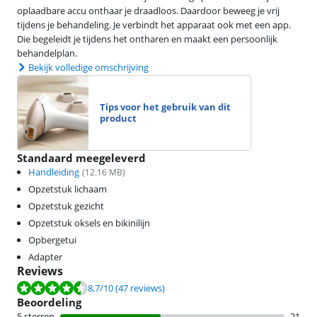
oplaadbare accu onthaar je draadloos. Daardoor beweeg je vrij
tijdens je behandeling. Je verbindt het apparaat ook met een app.
Die begeleidt je tijdens het ontharen en maakt een persoonlijk
behandelplan.
Bekijk volledige omschrijving
Tips voor het gebruik van dit
product
Standaard meegeleverd
Handleiding
(
12.16
MB)
Opzetstuk lichaam
Opzetstuk gezicht
Opzetstuk oksels en bikinilijn
Opbergetui
Adapter
Reviews
Beoordeling is 8,7 van de 10, gebaseerd op 47 reviews.
8,7
/10
(47 reviews)
Beoordeling
5 sterren
21