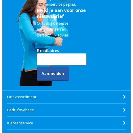
klantenservice pagina
.
Meld je aan voor onze
nieuwsbrief
Ontvang de beste
aanbiedingen en
persoonlijk advies.
E-mailadres
Aanmelden
Ons assortiment
Bedrijfswebsite
Klantenservice