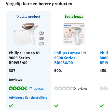
Vergelijkbare en betere producten
Huidig product
Beste keuze
Philips Lumea IPL
Philips Lumea IPL
Phili
9000 Series
9000 Series
8000 
BRI955/00
BRI936/00
BRI9
387
,-
500
,-
450
,-
Reviews
Beoordeling is 8,7 van de 10, gebaseerd op 47 reviews.
Beoordeling is 8,3 van de 10, gebaseerd op 23 reviews.
Beoordeling is 8,3 van de 10, gebaseerd op 23 reviews.
47 reviews
0 reviews
Adviseert lichtinstelling