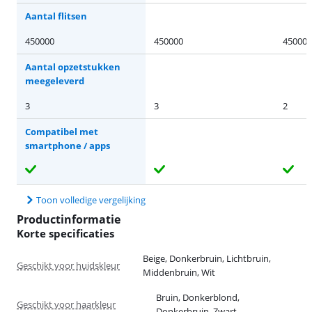
Aantal flitsen
450000
450000
450000
Aantal opzetstukken
meegeleverd
3
3
2
Compatibel met
smartphone / apps
Toon volledige vergelijking
Productinformatie
Korte specificaties
Beige, Donkerbruin, Lichtbruin,
Geschikt voor huidskleur
Middenbruin, Wit
Bruin, Donkerblond,
Geschikt voor haarkleur
Donkerbruin, Zwart