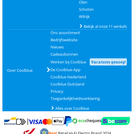
Olen
Schoten
Wilrijk
Bekijk al onze 11 winkels
Ons assortiment
Bedrijfswebsite
Nieuws
Cadeaubonnen
Werken bij Coolblue
Vacatures genoeg!
De Coolblue-App
Over Coolblue
Coolblue Nederland
Coolblue Duitsland
Privacy
Toegankelijkheidsverklaring
Alles over Coolblue
Betalen met MasterCard en Visa via ClickToPay
Betalen met Ecocheques
Betalen met Bancontact
Betalen met ApplePay
Webshop Trustmar
Betalen met PayPal
Best
Retail Hi-Fi Electro Brand 2024