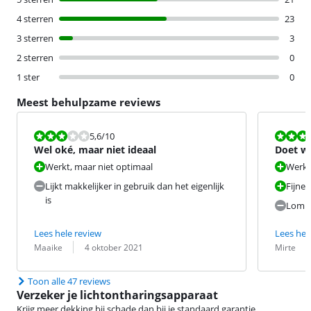
4 sterren
23
3 sterren
3
2 sterren
0
1 ster
0
Meest behulpzame reviews
Beoordeling is 5,6 van de 10.
Beoordeling i
5,6
/10
Wel oké, maar niet ideaal
Doet wa
Werkt, maar niet optimaal
Werkt
Lijkt makkelijker in gebruik dan het eigenlijk
Fijne
is
Lomp 
Lees hele review
Lees hel
Beoordeling door:
Datum:
Beoordeling 
Datum:
Maaike
4 oktober 2021
Mirte
Toon alle 47 reviews
Verzeker je lichtontharingsapparaat
Krijg meer dekking bij schade dan bij je standaard garantie.