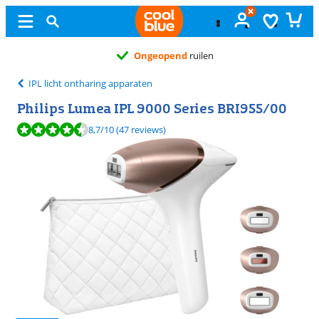
Ongeopend
ruilen
IPL licht ontharing apparaten
Philips Lumea IPL 9000 Series BRI955/00
Beoordeling is 8,7 van de 10, gebaseerd op 47 reviews.
8,7
/10
(47 reviews)