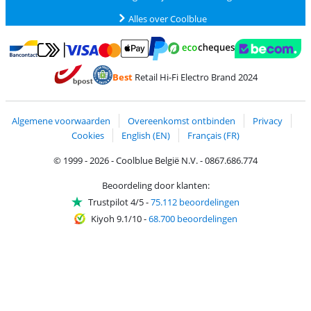
Alles over Coolblue
Betalen met MasterCard en Visa via ClickToPay
Betalen met Ecocheques
Betalen met Bancontact
Betalen met ApplePay
Webshop Trustmar
Betalen met PayPal
Best
Retail Hi-Fi Electro Brand 2024
Trustprofile van Coolblue
Verzending en bezorging met bPost
Algemene voorwaarden
Overeenkomst ontbinden
Privacy
Cookies
English (EN)
Français (FR)
© 1999 - 2026 - Coolblue België N.V. - 0867.686.774
Beoordeling door klanten:
Trustpilot 4/5
-
75.112 beoordelingen
Kiyoh 9.1/10
-
68.700 beoordelingen