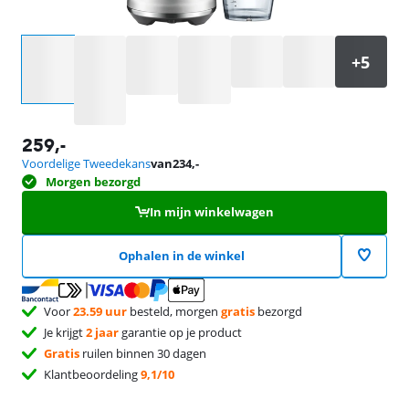
Selecteer een optie
259
,-
Voordelige Tweedekans
van
234
,-
Morgen bezorgd
In mijn winkelwagen
Ophalen in de winkel
Voor
23.59 uur
besteld, morgen
gratis
bezorgd
Je krijgt
2 jaar
garantie op je product
Gratis
ruilen binnen 30 dagen
Klantbeoordeling
9,1/10