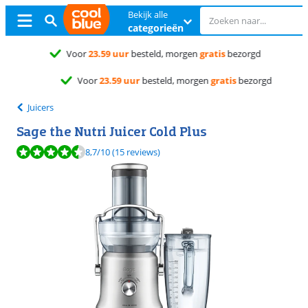
Bekijk alle
categorieën
Gratis
ruilen
Gratis
ruilen
Juicers
Sage the Nutri Juicer Cold Plus
Beoordeling is 8,7 van de 10, gebaseerd op 15 reviews.
8,7
/10
(15 reviews)