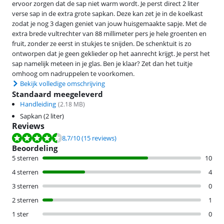
ervoor zorgen dat de sap niet warm wordt. Je perst direct 2 liter
verse sap in de extra grote sapkan. Deze kan zet je in de koelkast
zodat je nog 3 dagen geniet van jouw huisgemaakte sapje. Met de
extra brede vultrechter van 88 millimeter pers je hele groenten en
fruit, zonder ze eerst in stukjes te snijden. De schenktuit is zo
ontworpen dat je geen geklieder op het aanrecht krijgt. Je perst het
sap namelijk meteen in je glas. Ben je klaar? Zet dan het tuitje
omhoog om nadruppelen te voorkomen.
Bekijk volledige omschrijving
Standaard meegeleverd
Handleiding
(
2.18
MB)
Sapkan (2 liter)
Reviews
Beoordeling is 8,7 van de 10, gebaseerd op 15 reviews.
8,7
/10
(15 reviews)
Beoordeling
5 sterren
10
4 sterren
4
3 sterren
0
2 sterren
1
1 ster
0