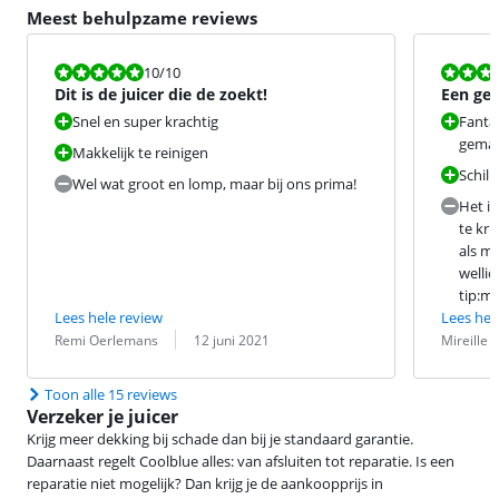
Meest behulpzame reviews
Beoordeling is 10 van de 10.
Beoordeling i
10
/10
Dit is de juicer die de zoekt!
Een gez
mee:)))
Snel en super krachtig
Fantas
gema
Makkelijk te reinigen
Schill
Wel wat groot en lomp, maar bij ons prima!
Het i
te kri
als m
wellic
tip:m
Lees hele review
Lees hel
Beoordeling door:
Datum:
Beoordeling 
Datum:
Remi Oerlemans
12 juni 2021
Mireille
Toon alle 15 reviews
Verzeker je juicer
Krijg meer dekking bij schade dan bij je standaard garantie.
Daarnaast regelt Coolblue alles: van afsluiten tot reparatie. Is een
reparatie niet mogelijk? Dan krijg je de aankoopprijs in