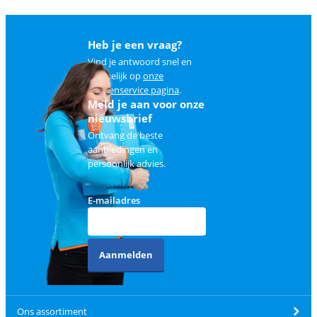
Heb je een vraag?
Vind je antwoord snel en
makkelijk op
onze
klantenservice pagina
.
Meld je aan voor onze
nieuwsbrief
Ontvang de beste
aanbiedingen en
persoonlijk advies.
E-mailadres
Aanmelden
Ons assortiment