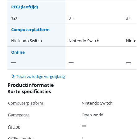
PEGI (leeftijd)
12+
3+
3+
Computerplatform
Nintendo Switch
Nintendo Switch
Ninten
Online
Toon volledige vergelijking
Productinformatie
Korte specificaties
Computerplatform
Nintendo Switch
Gamegenre
Open world
Online
Offline modus
1