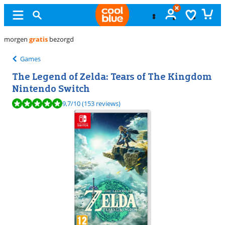
Ongeopend
ruilen
Games
The Legend of Zelda: Tears of The Kingdom
Nintendo Switch
Beoordeling is 9,7 van de 10, gebaseerd op 153 reviews.
9,7
/10
(153 reviews)