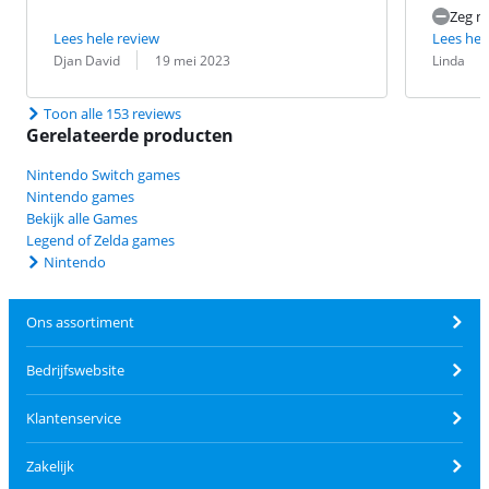
Zeg ma
Lees hele review
Lees hel
Beoordeling door:
Datum:
Beoordeling 
Datum:
Djan David
19 mei 2023
Linda
Toon alle 153 reviews
Gerelateerde producten
Nintendo Switch games
Nintendo games
Bekijk alle Games
Legend of Zelda games
Nintendo
Ons assortiment
Bedrijfswebsite
Klantenservice
Zakelijk