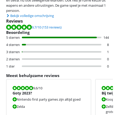
en bevat nu ook bewegende eilanden. Ook heb je ruime keuze uit
wapens en andere uitrustingen. De game speel je met maximaal 1
persoon.
Bekijk volledige omschrijving
Reviews
Beoordeling is 9,7 van de 10, gebaseerd op 153 reviews.
9,7
/10
(153 reviews)
Beoordeling
5 sterren
144
4 sterren
8
3 sterren
1
2 sterren
0
1 ster
0
Meest behulpzame reviews
Beoordeling is 9,6 van de 10.
Beoordeling i
9,6
/10
Goty 2023?
Bij twi
Nintendo first party games zijn altijd goed
Koop 
Zelda
Zelfde
grote