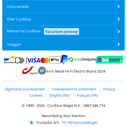
Onze winkels
Over Coolblue
Werken bij Coolblue
Vacatures genoeg!
Inloggen
Betalen met MasterCard en Visa via ClickToPay
Betalen met Ecocheques
Betalen met Bancontact
Betalen met ApplePay
Webshop Trustmar
Betalen met PayPal
Best
Retail Hi-Fi Electro Brand 2024
Trustprofile van Coolblue
Verzending en bezorging met bPost
Algemene voorwaarden
Overeenkomst ontbinden
Privacy
Cookies
English (EN)
Français (FR)
© 1999 - 2026 - Coolblue België N.V. - 0867.686.774
Beoordeling door klanten:
Trustpilot 4/5
-
75.100 beoordelingen