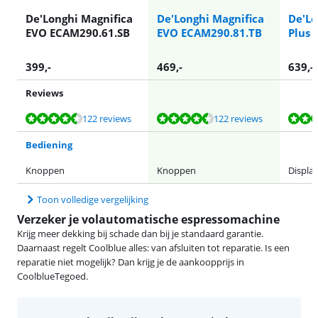
De'Longhi Magnifica
De'Longhi Magnifica
De'Lo
EVO ECAM290.61.SB
EVO ECAM290.81.TB
Plus 
399
,-
469
,-
639
,-
Reviews
Beoordeling is 8,7 van de 10, gebaseerd op 122 reviews.
Beoordeling is 8,7 van de 10, gebaseerd op 122 reviews.
Beoordeling is 8,5 van de 10, gebaseerd op 29 reviews.
Beoordeling is 9,2 van de 10, gebaseerd op 74 reviews.
Beoordeling is 8,7 van de 10, gebaseerd op 122 reviews.
122 reviews
122 reviews
Bediening
Knoppen
Knoppen
Displa
Toon volledige vergelijking
Verzeker je volautomatische espressomachine
Krijg meer dekking bij schade dan bij je standaard garantie.
Daarnaast regelt Coolblue alles: van afsluiten tot reparatie. Is een
reparatie niet mogelijk? Dan krijg je de aankoopprijs in
CoolblueTegoed.