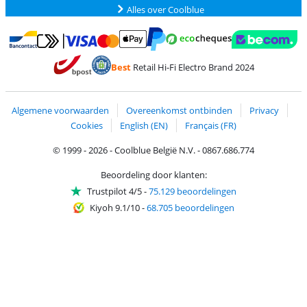
Alles over Coolblue
Betalen met MasterCard en Visa via ClickToPay
Betalen met Ecocheques
Betalen met Bancontact
Betalen met ApplePay
Webshop Trustmar
Betalen met PayPal
Best
Retail Hi-Fi Electro Brand 2024
Trustprofile van Coolblue
Verzending en bezorging met bPost
Algemene voorwaarden
Overeenkomst ontbinden
Privacy
Cookies
English (EN)
Français (FR)
© 1999 - 2026 - Coolblue België N.V. - 0867.686.774
Beoordeling door klanten:
Trustpilot 4/5
-
75.129 beoordelingen
Kiyoh 9.1/10
-
68.705 beoordelingen