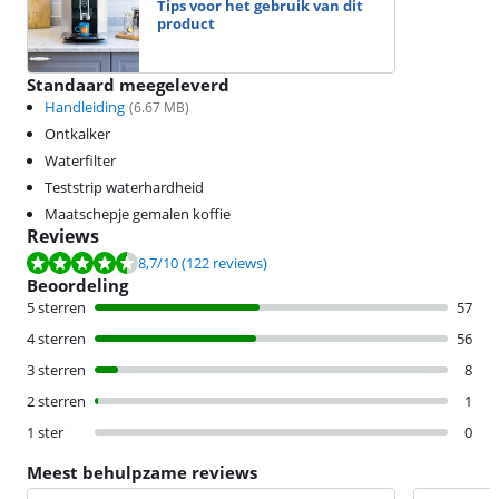
Tips voor het gebruik van dit
product
Standaard meegeleverd
Handleiding
(
6.67
MB)
Ontkalker
Waterfilter
Teststrip waterhardheid
Maatschepje gemalen koffie
Reviews
Beoordeling is 8,7 van de 10, gebaseerd op 122 reviews.
8,7
/10
(122 reviews)
Beoordeling
5 sterren
57
4 sterren
56
3 sterren
8
2 sterren
1
1 ster
0
Meest behulpzame reviews