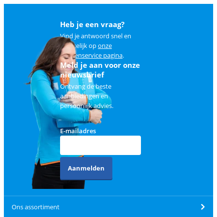
Heb je een vraag?
Vind je antwoord snel en
makkelijk op
onze
klantenservice pagina
.
Meld je aan voor onze
nieuwsbrief
Ontvang de beste
aanbiedingen en
persoonlijk advies.
E-mailadres
Aanmelden
Ons assortiment