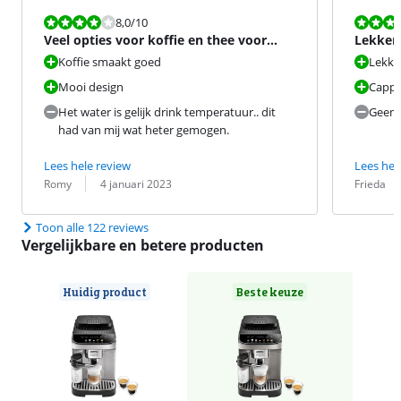
Beoordeling is 8,0 van de 10.
Beoordeling i
8,0
/10
Veel opties voor koffie en thee voor
Lekkere
deze prijs..
koffie
Koffie smaakt goed
Lekker
Mooi design
Cappu
Het water is gelijk drink temperatuur.. dit
Geen t
had van mij wat heter gemogen.
Lees hele review
Lees hel
Beoordeling door:
Datum:
Beoordeling 
Datum:
Romy
4 januari 2023
Frieda
Toon alle 122 reviews
Vergelijkbare en betere producten
Huidig product
Beste keuze