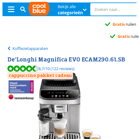
Bekijk alle
categorieën
Gratis
ruilen
Gratis
ruilen
Koffiezetapparaten
De'Longhi Magnifica EVO ECAM290.61.SB
Beoordeling is 8,7 van de 10, gebaseerd op 122 reviews.
8,7
/10
(122 reviews)
cappuccino pakket cadeau