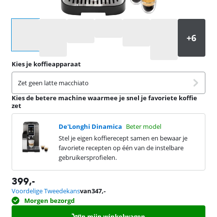
Selecteer een optie
Kies je koffieapparaat
Zet geen latte macchiato
Kies de betere machine waarmee je snel je favoriete koffie
zet
De'Longhi Dinamica
Beter model
Stel je eigen koffierecept samen en bewaar je
favoriete recepten op één van de instelbare
gebruikersprofielen.
399
,-
Voordelige Tweedekans
van
347
,-
Morgen bezorgd
In mijn winkelwagen