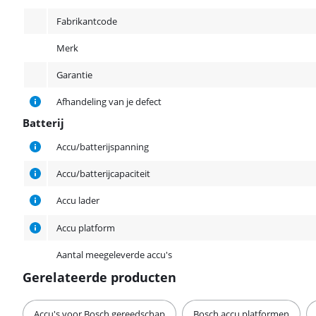
Fabrikantcode
Merk
Garantie
Afhandeling van je defect
Batterij
Batterij
Accu/batterijspanning
Accu/batterijcapaciteit
Accu lader
Accu platform
Aantal meegeleverde accu's
Gerelateerde producten
Accu's voor Bosch gereedschap
Bosch accu platformen