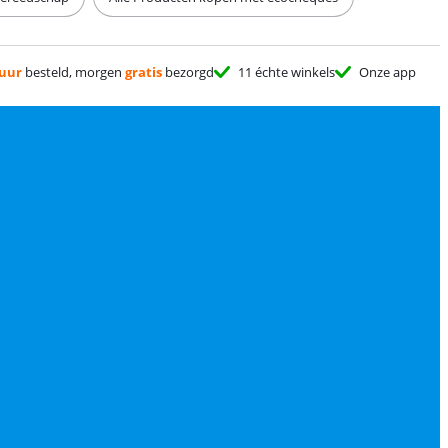
 uur
besteld, morgen
gratis
bezorgd
11 échte winkels
Onze app