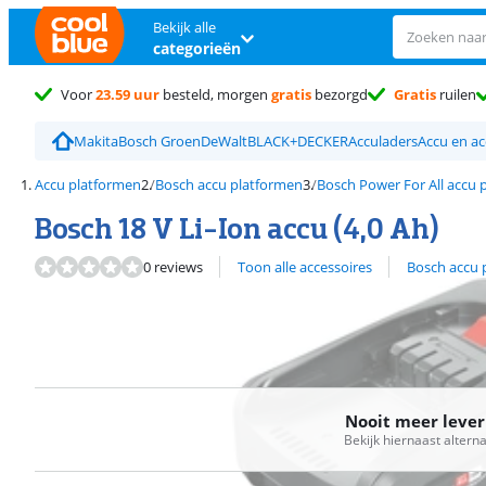
Bekijk alle
categorieën
Voor
23.59 uur
besteld, morgen
gratis
bezorgd
Gratis
ruilen
Makita
Bosch Groen
DeWalt
BLACK+DECKER
Acculaders
Accu en ac
Accu platformen
Bosch accu platformen
Bosch Power For All accu 
Bosch 18 V Li-Ion accu (4,0 Ah)
Bekijk alle
0 reviews
Toon alle accessoires
Bosch accu 
Nooit meer leve
Bekijk hiernaast altern