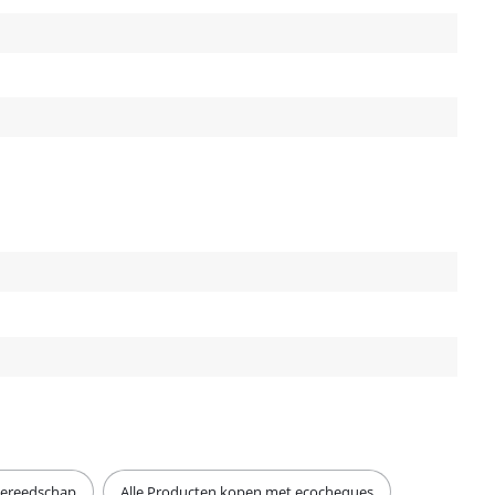
gereedschap
Alle Producten kopen met ecocheques