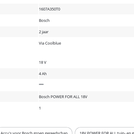
1607A350T0
Bosch
2 jaar
Via Coolblue
18 V
4 Ah
Bosch POWER FOR ALL 18V
1
Accu's voor Bosch groen gereedschap
18V POWER FOR ALL tuin- en 