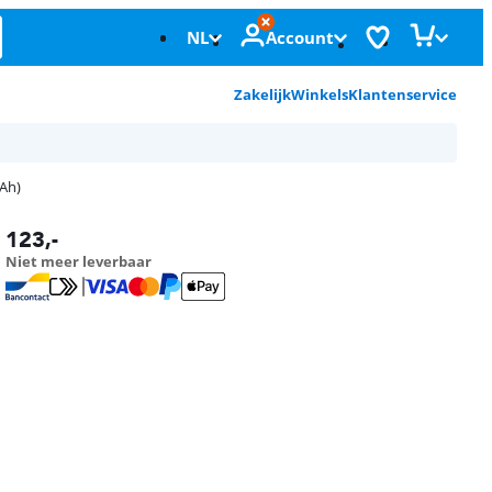
NL
Account
Zakelijk
Winkels
Klantenservice
 Ah)
123
,-
Niet meer leverbaar