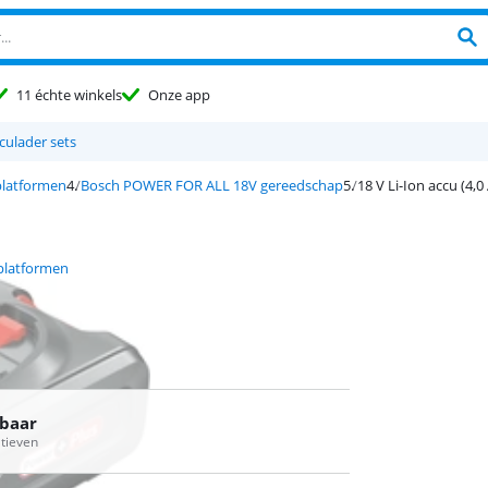
11 échte winkels
Onze app
culader sets
platformen
Bosch POWER FOR ALL 18V gereedschap
18 V Li-Ion accu (4,0
platformen
rbaar
atieven