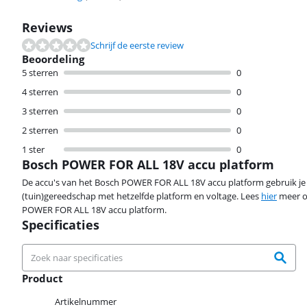
Reviews
Schrijf de eerste review
Beoordeling
5 sterren
0
4 sterren
0
3 sterren
0
2 sterren
0
1 ster
0
Bosch POWER FOR ALL 18V accu platform
De accu's van het Bosch POWER FOR ALL 18V accu platform gebruik je 
(tuin)gereedschap met hetzelfde platform en voltage. Lees
hier
meer o
POWER FOR ALL 18V accu platform.
Specificaties
Product
Product
Artikelnummer