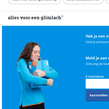
alles voor een glimlach
Heb je een v
Vind je antwoor
Meld je aan 
Ontvang de best
E-mailadres
Aanmelden