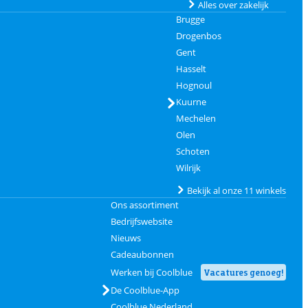
Alles over zakelijk
Brugge
Drogenbos
Gent
Hasselt
Hognoul
Kuurne
Mechelen
Olen
Schoten
Wilrijk
Bekijk al onze 11 winkels
Ons assortiment
Bedrijfswebsite
Nieuws
Cadeaubonnen
Werken bij Coolblue
Vacatures genoeg!
De Coolblue-App
Coolblue Nederland