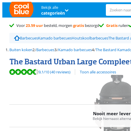
Bekijk alle
categorieën
Voor
23.59 uur
besteld, morgen
gratis
bezorgd
Gratis
ruilen
Barbecues
Kamado barbecues
Houtskoolbarbecues
The Bastard 
Buiten koken
Barbecues
Kamado barbecues
The Bastard Kamad
The Bastard Urban Large Complee
Beoordeling is 9,1 van de 10, gebaseerd op 40 reviews.
9,1
/10
(40 reviews)
Toon alle accessoires
Nooit meer leve
Bekijk hiernaast altern