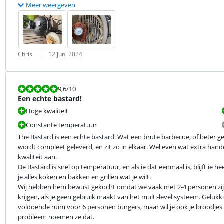
Meer weergeven
Beoordeling door:
Datum:
Chris
12 juni 2024
Beoordeling is 9,6 van de 10.
9,6
/10
Een echte bastard!
Hoge kwaliteit
Constante temperatuur
The Bastard is een echte bastard. Wat een brute barbecue, of beter ge
wordt compleet geleverd, en zit zo in elkaar. Wel even wat extra hande
kwaliteit aan.

De Bastard is snel op temperatuur, en als ie dat eenmaal is, blijft ie h
je alles koken en bakken en grillen wat je wilt.

Wij hebben hem bewust gekocht omdat we vaak met 2-4 personen zijn.
krijgen, als je geen gebruik maakt van het multi-level systeem. Gelukki
voldoende ruim voor 6 personen burgers, maar wil je ook je broodjes 
probleem noemen ze dat.
