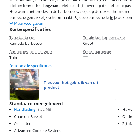
plek en brandt het langzaam. Met de schijf boven op de barbecue pas 
Hoe warm het precies in de barbecue is, zie je op de dekselthermomete
barbecue gemakkelijk schoonmaakt. Bij deze barbecue krijg je ook een o
Meer weergeven
Korte specificaties
Type barbecue
Totale kookoppervlakte
Kamado barbecue
Groot
Barbecues geschikt voor
Smart barbecue
Tuin
Toon alle specificaties
Tips voor het gebruik van dit
product
Standaard meegeleverd
Handleiding
Halve
(
8.72
MB)
Charcoal Basket
Onder
Ash Lifter
Zijtaf
Advanced Cooking System