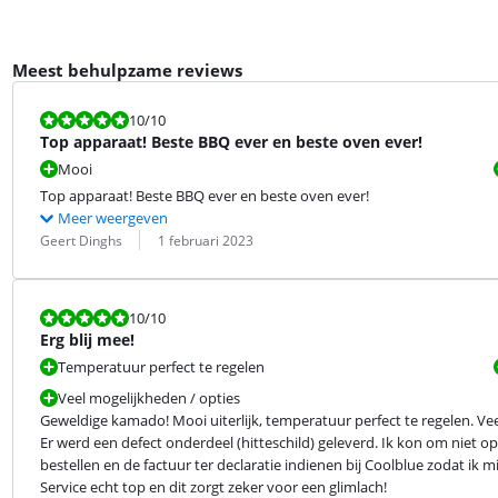
Meest behulpzame reviews
Beoordeling is 10 van de 10.
10
/10
Top apparaat! Beste BBQ ever en beste oven ever!
Mooi
Top apparaat! Beste BBQ ever en beste oven ever!
Meer weergeven
Beoordeling door:
Datum:
Geert Dinghs
1 februari 2023
Beoordeling is 10 van de 10.
10
/10
Erg blij mee!
Temperatuur perfect te regelen
Veel mogelijkheden / opties
Geweldige kamado! Mooi uiterlijk, temperatuur perfect te regelen. Veel
Er werd een defect onderdeel (hitteschild) geleverd. Ik kon om niet 
bestellen en de factuur ter declaratie indienen bij Coolblue zodat 
Service echt top en dit zorgt zeker voor een glimlach!