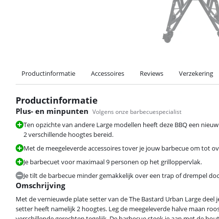
Productinformatie
Accessoires
Reviews
Verzekering
Productinformatie
Plus- en minpunten
Volgens onze barbecuespecialist
Ten opzichte van andere Large modellen heeft deze BBQ een nieu
2 verschillende hoogtes bereid.
Met de meegeleverde accessoires tover je jouw barbecue om tot o
Je barbecuet voor maximaal 9 personen op het grilloppervlak.
Je tilt de barbecue minder gemakkelijk over een trap of drempel do
Omschrijving
Met de vernieuwde plate setter van de The Bastard Urban Large deel je
setter heeft namelijk 2 hoogtes. Leg de meegeleverde halve maan roo
verschillende gerechten tegelijk. De barbecue steek je aan met de ho