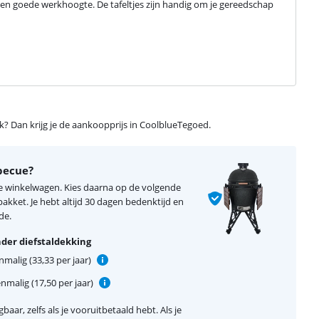
en goede werkhoogte. De tafeltjes zijn handig om je gereedschap 
ijk? Dan krijg je de aankoopprijs in CoolblueTegoed.
becue?
je winkelwagen. Kies daarna op de volgende
kket. Je hebt altijd 30 dagen bedenktijd en
de.
der diefstaldekking
malig (33,33 per jaar)
nmalig (17,50 per jaar)
baar, zelfs als je vooruitbetaald hebt. Als je