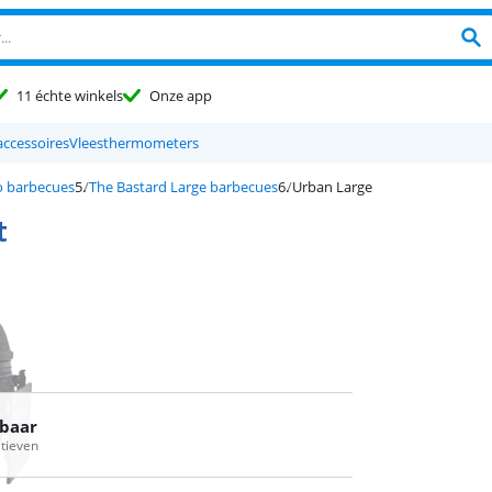
11 échte winkels
Onze app
accessoires
Vleesthermometers
o barbecues
The Bastard Large barbecues
Urban Large
t
rbaar
atieven