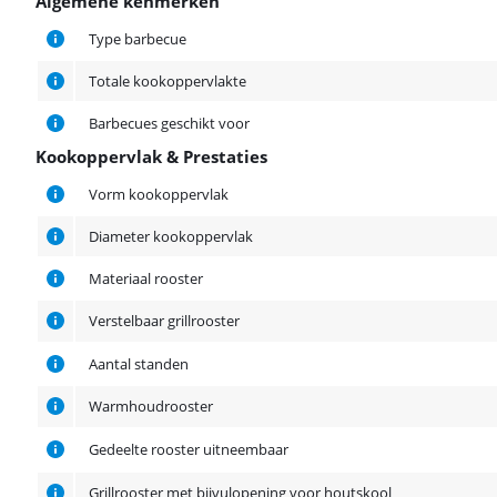
Algemene kenmerken
Algemene kenmerken
Type barbecue
Totale kookoppervlakte
Barbecues geschikt voor
Kookoppervlak & Prestaties
Kookoppervlak & Prestaties
Vorm kookoppervlak
Diameter kookoppervlak
Materiaal rooster
Verstelbaar grillrooster
Aantal standen
Warmhoudrooster
Gedeelte rooster uitneembaar
Grillrooster met bijvulopening voor houtskool