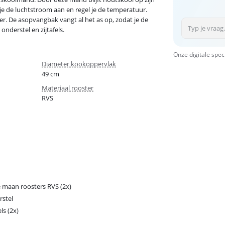
je de luchtstroom aan en regel je de temperatuur.
r. De asopvangbak vangt al het as op, zodat je de
nderstel en zijtafels.
Onze digitale spec
Diameter kookoppervlak
49 cm
Materiaal rooster
RVS
 maan roosters RVS (2x)
stel
els (2x)