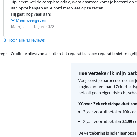
Tip: neem wel de complete editie, want daarmee komt je bastard op e
aan op te hangen en je bord met vlees op te zetten.

Hij gaat nog vaak aan!
Meer weergeven
Beoordeling door:
Datum:
Mathijs
15 juni 2022
Toon alle 40 reviews
egelt Coolblue alles: van afsluiten tot reparatie. Is een reparatie niet mogel
Hoe verzeker ik mijn bar
Voeg eerst je barbecue toe aan 
pagina onderstaand Zekerheidspa
betaalt geen eigen risico bij scha
XCover Zekerheidspakket zon
3 jaar vooruitbetalen
100,-
een
2 jaar vooruitbetalen
34,99
ee
De verzekering is ieder jaar opzeg