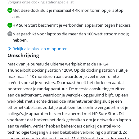
Volgens onze docking stationspecialist
Met deze dock sluit je maximaal 4 4K monitoren op je laptop
aan.
HP Sure Start beschermt je verbonden apparaten tegen hackers.
Niet geschikt voor laptops die meer dan 100 watt stroom nodig
hebben.
Bekijk alle plus- en minpunten
Omschrijving
Maak van je bureau de ultieme werkplek met de HP G4
Thunderbolt Docking Station 120W. Op dit docking station sluit je
maximaal 4 4K monitoren aan, waardoor je veel meer ruimte
creëert voor al je vensters. Daarnaast heeft het dock een aantal
poorten voor je randapparatuur. De meeste aansluitingen zitten
aan de achterkant, waardoor je werkplek opgeruimd blijft. Op een
werkplek met slechte draadloze internetverbinding sluit je een
ethernetkabel aan, zodat je probleemloos online vergadert met je
collega's. Je apparaten blijven beschermd met HP Sure Start. Dit
voorkomt dat hackers het dock gebruiken om je netwerk en laptop
aan te vallen. Verder hebben beheerders dankzij de Intel vPro
technologie toegang via een bekabelde verbinding op afstand. Zo
voeren zij gemakkelijk updates uit. Met 120 watt laad je de meeste