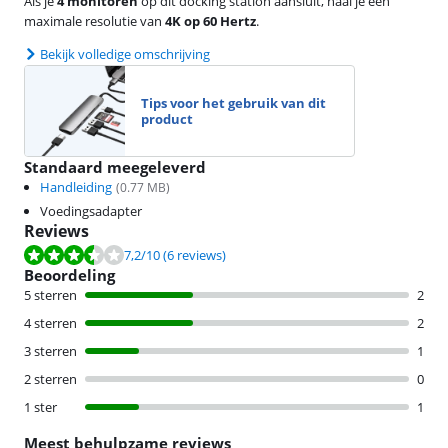
Als je
4 monitoren
op dit docking station aansluit, haal je een
maximale resolutie van
4K op 60 Hertz
.
Bekijk volledige omschrijving
Tips voor het gebruik van dit
product
Standaard meegeleverd
Handleiding
(
0.77
MB)
Voedingsadapter
Reviews
Beoordeling is 7,2 van de 10, gebaseerd op 6 reviews.
7,2
/10
(6 reviews)
Beoordeling
5 sterren
2
4 sterren
2
3 sterren
1
2 sterren
0
1 ster
1
Meest behulpzame reviews