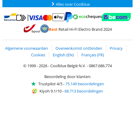
Alles over Coolblue
Betalen met MasterCard en Visa via ClickToPay
Betalen met Ecocheques
Betalen met Bancontact
Betalen met ApplePay
Webshop Trustmar
Betalen met PayPal
Best
Retail Hi-Fi Electro Brand 2024
Trustprofile van Coolblue
Verzending en bezorging met bPost
Algemene voorwaarden
Overeenkomst ontbinden
Privacy
Cookies
English (EN)
Français (FR)
© 1999 - 2026 - Coolblue België N.V. - 0867.686.774
Beoordeling door klanten:
Trustpilot 4/5
-
75.149 beoordelingen
Kiyoh 9.1/10
-
68.713 beoordelingen