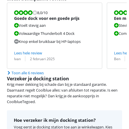
Beoordeling is 8,0 van de 10.
Beoordeling i
8,0
/10
Goede dock voor een goede prijs
Een mu
extra s
Voelt stevig aan
Stevig
Volwaardige Thunderbolt 4 Dock
Comp
Knop enkel bruikbaar bij HP-laptops
Lees hele review
Lees hel
Beoordeling door:
Datum:
Beoordeling 
Datum:
Ivan
2 februari 2025
Ben
Toon alle 6 reviews
Verzeker je docking station
Krijg meer dekking bij schade dan bij je standaard garantie.
Daarnaast regelt Coolblue alles: van afsluiten tot reparatie. Is een
reparatie niet mogelijk? Dan krijg je de aankoopprijs in
CoolblueTegoed.
Hoe verzeker ik mijn docking station?
Voeg eerst je docking station toe aan je winkelwagen. Kies