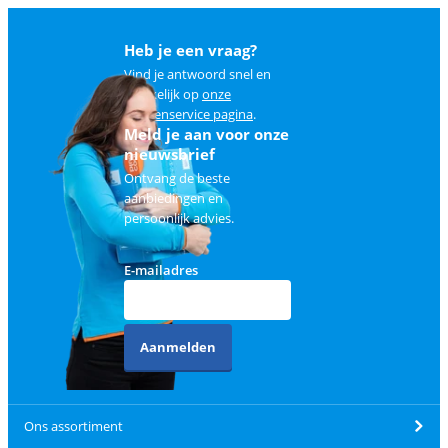
Heb je een vraag?
Vind je antwoord snel en
makkelijk op
onze
klantenservice pagina
.
Meld je aan voor onze
nieuwsbrief
Ontvang de beste
aanbiedingen en
persoonlijk advies.
E-mailadres
Aanmelden
Ons assortiment