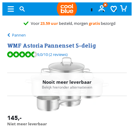
Voor
23.59 uur
besteld, morgen
gratis
bezorgd
Pannen
WMF Astoria Pannenset 5-delig
Beoordeling is 9,0 van de 10, gebaseerd op 2 reviews.
9,0
/10
(2 reviews)
Nooit meer leverbaar
Bekijk hieronder alternatieven
145
,-
Niet meer leverbaar