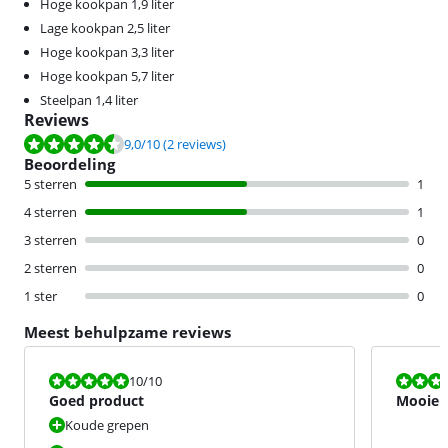
Hoge kookpan 1,9 liter
Lage kookpan 2,5 liter
Hoge kookpan 3,3 liter
Hoge kookpan 5,7 liter
Steelpan 1,4 liter
Reviews
Beoordeling is 9,0 van de 10, gebaseerd op 2 reviews.
9,0
/10
(2 reviews)
Beoordeling
5 sterren
1
4 sterren
1
3 sterren
0
2 sterren
0
1 ster
0
Meest behulpzame reviews
Beoordeling is 10 van de 10.
Beoordeling i
10
/10
Goed product
Mooie 
Koude grepen