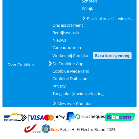
Schoten
Wilrijk
Bekijk al onze 11 winkels
Ons assortiment
Bedrijfswebsite
Nieuws
Cadeaubonnen
Werken bij Coolblue
Vacatures genoeg!
De Coolblue-App
Over Coolblue
Coolblue Nederland
Coolblue Duitsland
Privacy
Toegankelijkheidsverklaring
Alles over Coolblue
Betalen met MasterCard en Visa via ClickToPay
Betalen met Ecocheques
Betalen met Bancontact
Betalen met ApplePay
Webshop Trustmar
Betalen met PayPal
Best
Retail Hi-Fi Electro Brand 2024
Trustprofile van Coolblue
Verzending en bezorging met bPost