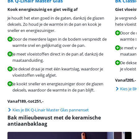
BK Q-Linair Master Glas
BK Classic
Kook energiezuinig en giet veilig af
Giet vloeist
Je houdt het eten goed in de gaten, dankzij de glazen
Je vergrende
deksels. Zo houd je de warmte in de pan en kook je
hete vloeisto
sneller en energiezuiniger.
Door de m
Door de meerdere lagen in de bodem verspreidt de
warmte sne
warmte snel en gelijkmatig over de pan.
Je meet vl
Je meet vloeistoffen direct in de pan af, dankzij de
maataandu
maataanduiding.
De deksel
De deksel draai je met één kwartslag, waardoor je
je vloeisto
vloeistoffen veilig afgiet.
Vanaf
205
,-
Je kookt sneller en energiezuiniger door de glazen
Kies je BK
deksels, waardoor de warmte in de pan blijft.
Vanaf
189
,-
tot
251
,-
Kies je BK Q-Linair Master Glas pannenset
Bak milieubewust met de keramische
antiaanbaklaag