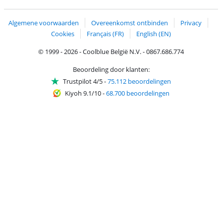
Trustprofile van Coolblue
Verzending en bezorging met bPost
Algemene voorwaarden
Overeenkomst ontbinden
Privacy
Cookies
Français (FR)
English (EN)
© 1999 - 2026 - Coolblue België N.V. - 0867.686.774
Beoordeling door klanten:
Trustpilot 4/5
-
75.112 beoordelingen
Kiyoh 9.1/10
-
68.700 beoordelingen