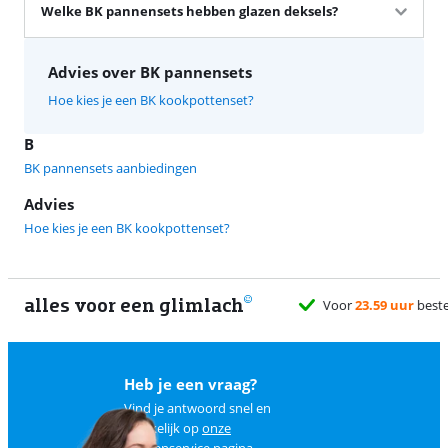
Welke BK pannensets hebben glazen deksels?
Advies over BK pannensets
Hoe kies je een BK kookpottenset?
B
BK pannensets aanbiedingen
Advies
Hoe kies je een BK kookpottenset?
alles voor een glimlach
1
Heb je een vraag?
Vind je antwoord snel en
makkelijk op
onze
klantenservice pagina
.