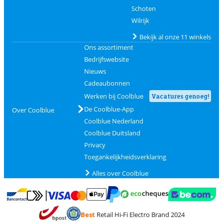
Schoten
Wilrijk
Bekijk al onze 11 winkels
Ons assortiment
Bedrijfswebsite
Nieuws
Cadeaubonnen
Werken bij Coolblue
Vacatures genoeg!
De Coolblue-App
Over Coolblue
Coolblue Nederland
Coolblue Duitsland
Privacy
Toegankelijkheidsverklaring
Alles over Coolblue
Betalen met MasterCard en Visa via ClickToPay
Betalen met Ecocheques
Betalen met Bancontact
Betalen met ApplePay
Webshop Trustmar
Betalen met PayPal
Best
Retail Hi-Fi Electro Brand 2024