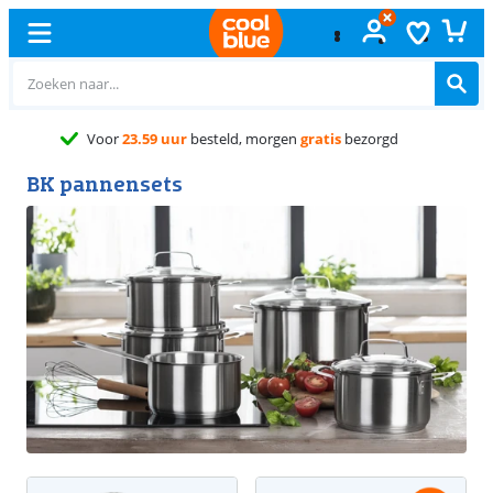
Gratis
ruilen
BK pannensets