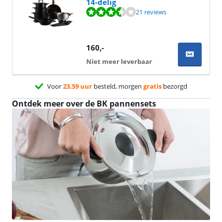
14-delig
Beoordeling is 7,3 van de 10, gebaseerd op 21 reviews.
21 reviews
160
,-
Niet meer leverbaar
Voor
23.59 uur
besteld, morgen
gratis
bezorgd
Ontdek meer over de BK pannensets