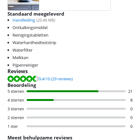
Standaard meegeleverd
Handleiding
(
20.46
MB)
Ontkalkingsmiddel
Reinigingstabletten
Waterhardheidteststrip
Waterfilter
Melkkan
Pijpenreiniger
Reviews
Beoordeling is 9,4 van de 10, gebaseerd op 29 reviews.
9,4
/10
(29 reviews)
Beoordeling
5 sterren
21
4 sterren
8
3 sterren
0
2 sterren
0
1 ster
0
Meest behulpzame reviews