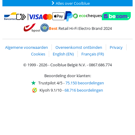
Alles over Coolblue
Betalen met MasterCard en Visa via ClickToPay
Betalen met Ecocheques
Betalen met Bancontact
Betalen met ApplePay
Webshop Trustmar
Betalen met PayPal
Best
Retail Hi-Fi Electro Brand 2024
Trustprofile van Coolblue
Verzending en bezorging met bPost
Algemene voorwaarden
Overeenkomst ontbinden
Privacy
Cookies
English (EN)
Français (FR)
© 1999 - 2026 - Coolblue België N.V. - 0867.686.774
Beoordeling door klanten:
Trustpilot 4/5
-
75.150 beoordelingen
Kiyoh 9.1/10
-
68.716 beoordelingen