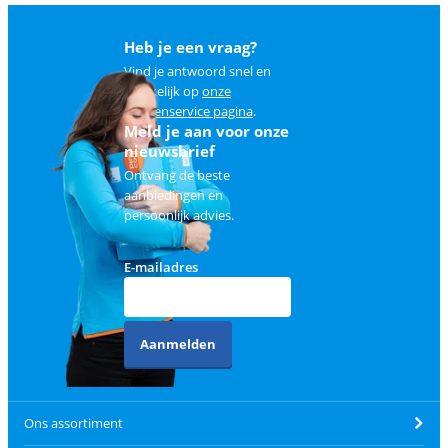
Heb je een vraag?
Vind je antwoord snel en
makkelijk op
onze
klantenservice pagina
.
Meld je aan voor onze
nieuwsbrief
Ontvang de beste
aanbiedingen en
persoonlijk advies.
E-mailadres
Aanmelden
Ons assortiment