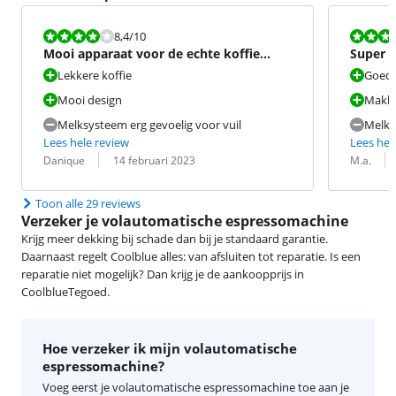
Beoordeling is 8,4 van de 10.
Beoordeling i
8,4
/10
Mooi apparaat voor de echte koffie
Super f
liefhebber.
Lekkere koffie
Goede
Mooi design
Makkel
Melksysteem erg gevoelig voor vuil
Melkr
Lees hele review
Lees hel
Beoordeling door:
Datum:
Beoordeling 
Datum:
Danique
14 februari 2023
M.a.
Toon alle 29 reviews
Verzeker je volautomatische espressomachine
Krijg meer dekking bij schade dan bij je standaard garantie.
Daarnaast regelt Coolblue alles: van afsluiten tot reparatie. Is een
reparatie niet mogelijk? Dan krijg je de aankoopprijs in
CoolblueTegoed.
Hoe verzeker ik mijn volautomatische
espressomachine?
Voeg eerst je volautomatische espressomachine toe aan je