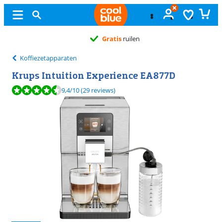
Gratis
ruilen
Koffiezetapparaten
Krups Intuition Experience EA877D
Beoordeling is 9,4 van de 10, gebaseerd op 29 reviews.
9,4
/10
(29 reviews)