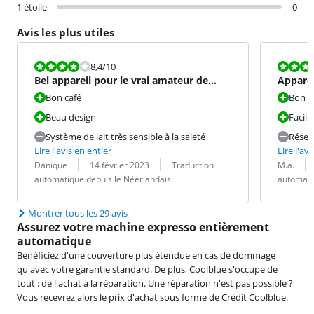
1 étoile
0
Avis les plus utiles
La note est 8,4 sur 10.
La note est 9
8,4
/10
Bel appareil pour le vrai amateur de
Appare
café.
Bon café
Bon c
Beau design
Facile 
Système de lait très sensible à la saleté
Réserv
Lire l'avis en entier
Lire l'avi
Évaluation par :
Date :
Traduction :
Évaluation pa
Date :
Traduction :
Danique
14 février 2023
Traduction
M.a.
automatique depuis le Néerlandais
automati
Montrer tous les 29 avis
Assurez votre machine expresso entièrement
automatique
Bénéficiez d'une couverture plus étendue en cas de dommage
qu'avec votre garantie standard. De plus, Coolblue s'occupe de
tout : de l'achat à la réparation. Une réparation n'est pas possible ?
Vous recevrez alors le prix d'achat sous forme de Crédit Coolblue.