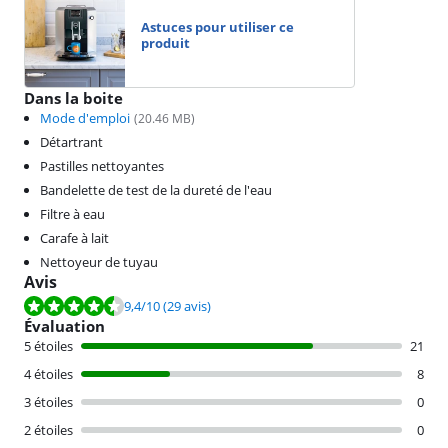
Astuces pour utiliser ce
produit
Dans la boite
Mode d'emploi
(
20.46
MB)
Détartrant
Pastilles nettoyantes
Bandelette de test de la dureté de l'eau
Filtre à eau
Carafe à lait
Nettoyeur de tuyau
Avis
La note est de 9,4 sur 10, basée sur 29 avis.
9,4
/10
(29 avis)
Évaluation
5 étoiles
21
4 étoiles
8
3 étoiles
0
2 étoiles
0