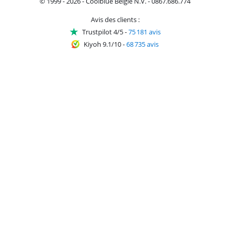
© 1999 - 2026 - Coolblue België N.V. - 0867.686.774
Avis des clients :
Trustpilot 4/5
-
75 181 avis
Kiyoh 9.1/10
-
68 735 avis