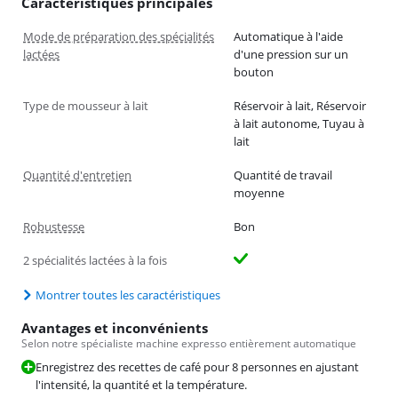
Caractéristiques principales
Mode de préparation des spécialités
Automatique à l'aide
lactées
d'une pression sur un
bouton
Type de mousseur à lait
Réservoir à lait, Réservoir
à lait autonome, Tuyau à
lait
Quantité d'entretien
Quantité de travail
moyenne
Robustesse
Bon
2 spécialités lactées à la fois
Montrer toutes les caractéristiques
Avantages et inconvénients
Selon notre spécialiste machine expresso entièrement automatique
Enregistrez des recettes de café pour 8 personnes en ajustant
l'intensité, la quantité et la température.