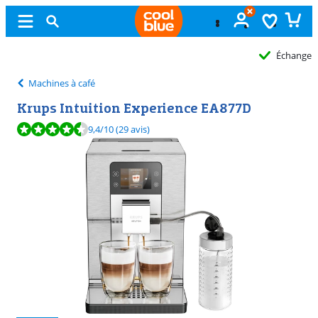
Échange
gratuit
Machines à café
Krups Intuition Experience EA877D
La note est de 9,4 sur 10, basée sur 29 avis.
9,4
/10
(29 avis)