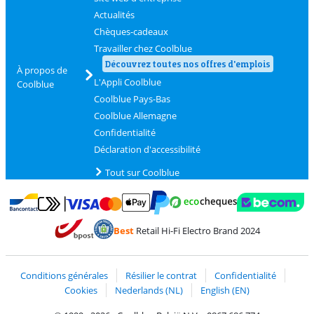
Actualités
Chèques-cadeaux
Travailler chez Coolblue
Découvrez toutes nos offres d'emplois
À propos de
L'Appli Coolblue
Coolblue
Coolblue Pays-Bas
Coolblue Allemagne
Confidentialité
Déclaration d'accessibilité
Tout sur Coolblue
Payer avec MasterCard et Visa via ClickToPay
Payer avec des écochèques
Payer avec Bancontact
Payer avec ApplePay
Webshop Trustmark 
Payer avec PayPal
Best
Retail Hi-Fi Electro Brand 2024
Trustprofile de Coolblue
Expédition et livraison avec bPost
Conditions générales
Résilier le contrat
Confidentialité
Cookies
Nederlands (NL)
English (EN)