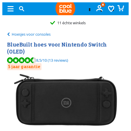
11 échte winkels
Hoesjes voor consoles
BlueBuilt hoes voor Nintendo Switch
(OLED)
Beoordeling is 8,5 van de 10, gebaseerd op 13 reviews.
8,5
/10
(13 reviews)
5 jaar garantie