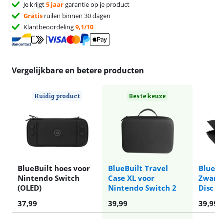
Je krijgt
5 jaar
garantie op je product
Gratis
ruilen binnen 30 dagen
Klantbeoordeling
9,1/10
Vergelijkbare en betere producten
Huidig product
Beste keuze
BlueBuilt hoes voor
BlueBuilt Travel
BlueB
Nintendo Switch
Case XL voor
Zwart
(OLED)
Nintendo Switch 2
Disc 
37,99
39,99
39,99