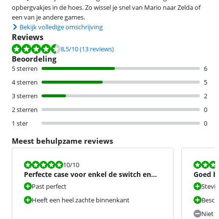
opbergvakjes in de hoes. Zo wissel je snel van Mario naar Zelda of
een van je andere games.
Bekijk volledige omschrijving
Reviews
Beoordeling is 8,5 van de 10, gebaseerd op 13 reviews.
8,5
/10
(13 reviews)
Beoordeling
5 sterren
6
4 sterren
5
3 sterren
2
2 sterren
0
1 ster
0
Meest behulpzame reviews
Beoordeling is 10 van de 10.
Beoordeling i
10
/10
Perfecte case voor enkel de switch en
Goed be
games
ervoor 
Past perfect
Stevig
Heeft een heel zachte binnenkant
Besch
Niet 