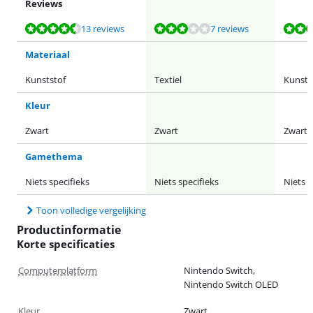
Reviews
Beoordeling is 8,5 van de 10, gebaseerd op 13 reviews.
Beoordeling is 6,4 van de 10, gebaseerd op 7 reviews.
Beoordeling is 9,6 van de 10, gebaseerd op 8 reviews.
Beoordeling is 9,6 van de 10, gebaseerd op 8 reviews.
13 reviews
7 reviews
Materiaal
Kunststof
Textiel
Kunsts
Kleur
Zwart
Zwart
Zwart
Gamethema
Niets specifieks
Niets specifieks
Niets s
Toon volledige vergelijking
Productinformatie
Korte specificaties
Computerplatform
Nintendo Switch,
Nintendo Switch OLED
Kleur
Zwart