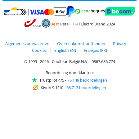
Betalen met MasterCard en Visa via ClickToPay
Betalen met Ecocheques
Betalen met Bancontact
Betalen met ApplePay
Webshop Trustmar
Betalen met PayPal
Best
Retail Hi-Fi Electro Brand 2024
Trustprofile van Coolblue
Verzending en bezorging met bPost
Algemene voorwaarden
Overeenkomst ontbinden
Privacy
Cookies
English (EN)
Français (FR)
© 1999 - 2026 - Coolblue België N.V. - 0867.686.774
Beoordeling door klanten:
Trustpilot 4/5
-
75.149 beoordelingen
Kiyoh 9.1/10
-
68.713 beoordelingen