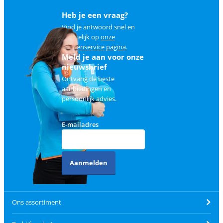
Heb je een vraag?
Vind je antwoord snel en
makkelijk op
onze
klantenservice pagina
.
Meld je aan voor onze
nieuwsbrief
Ontvang de beste
aanbiedingen en
persoonlijk advies.
E-mailadres
Aanmelden
Ons assortiment