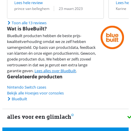
Lees hele review
Lees hel
Beoordeling door:
Datum:
Beoordeling 
Datum:
prince van belleghem
23 maart 2023
Karine
Toon alle 13 reviews
Wat is BlueBuilt?
BlueBuilt producten hebben de beste prijs-
kwaliteitverhouding omdat we ze zelf hebben
samengesteld. Op basis van productdata, feedback
van klanten én onze eigen productkennis. Gewoon,
goede producten dus. We hebben er zelfs zoveel
vertrouwen in dat we je gerust een extra lange
garantie geven.
Lees alles over BlueBuilt
.
Gerelateerde producten
Nintendo Switch cases
Bekijk alle Hoesjes voor consoles
BlueBuilt
alles voor een glimlach