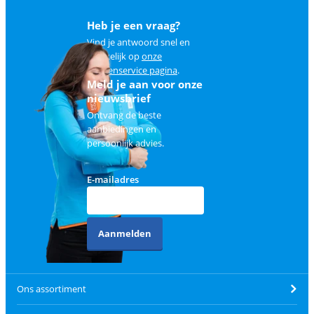
Heb je een vraag?
Vind je antwoord snel en
makkelijk op
onze
klantenservice pagina
.
Meld je aan voor onze
nieuwsbrief
Ontvang de beste
aanbiedingen en
persoonlijk advies.
E-mailadres
Aanmelden
Ons assortiment