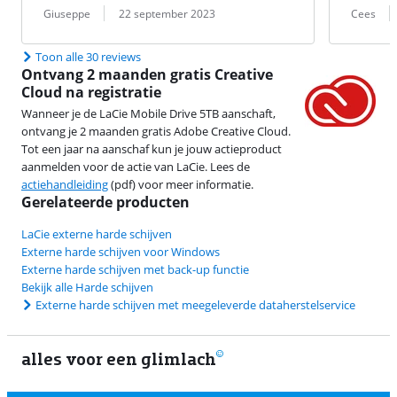
Beoordeling door:
Datum:
Beoordeling 
Datum:
Giuseppe
22 september 2023
Cees
Toon alle 30 reviews
Ontvang 2 maanden gratis Creative
Cloud na registratie
Wanneer je de LaCie Mobile Drive 5TB aanschaft,
ontvang je 2 maanden gratis Adobe Creative Cloud.
Tot een jaar na aanschaf kun je jouw actieproduct
aanmelden voor de actie van LaCie. Lees de
actiehandleiding
(pdf) voor meer informatie.
Gerelateerde producten
LaCie externe harde schijven
Externe harde schijven voor Windows
Externe harde schijven met back-up functie
Bekijk alle Harde schijven
Externe harde schijven met meegeleverde dataherstelservice
alles voor een glimlach
1