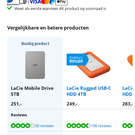
Weet als eerste wanneer dit product op voorraad is
Vergelijkbare en betere producten
Huidig product
LaCie Mobile Drive
LaCie Rugged USB-C
LaCie
5TB
HDD 4TB
HDD 
251
,-
249
,-
283
,-
Reviews
Beoordeling is 8,0 van de 10, gebaseerd op 30 reviews.
Beoordeling is 8,8 van de 10, gebaseerd op 198 reviews.
Beoordeling is 8,8 van de 10, gebaseerd op 198 reviews.
Beoordeling is 9,2 van de 10, gebaseerd op 4597 reviews.
Beoordeling is 9,4 van de 10, gebaseerd op 22 reviews.
30 reviews
198 reviews