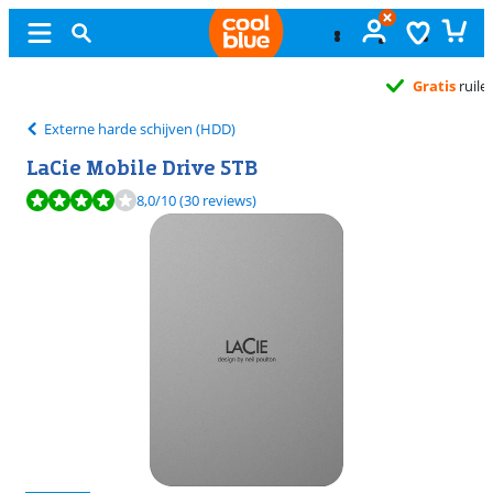
Gratis
ruilen
Externe harde schijven (HDD)
LaCie Mobile Drive 5TB
Beoordeling is 8,0 van de 10, gebaseerd op 30 reviews.
8,0
/10
(30 reviews)