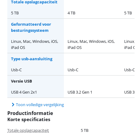
Totale opslagcapaciteit
5 TB
4 TB
5 TB
Geformatteerd voor
besturingssysteem
Linux, Mac, Windows, iOS,
Linux, Mac, Windows, iOS,
Linux,
iPad OS
iPad OS
iPad O
Type usb-aansluiting
Usb-C
Usb-C
Usb-C
Versie USB
USB 4 Gen 2x1
USB 3.2 Gen 1
USB 3.
Toon volledige vergelijking
Productinformatie
Korte specificaties
Totale opslagcapaciteit
5 TB