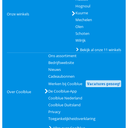
Hognoul
Kuurne
Onze winkels
Mechelen
Olen
Schoten
Wilrijk
Bekijk al onze 11 winkels
Ons assortiment
Bedrijfswebsite
Nieuws
Cadeaubonnen
Werken bij Coolblue
Vacatures genoeg!
De Coolblue-App
Over Coolblue
Coolblue Nederland
Coolblue Duitsland
Privacy
Toegankelijkheidsverklaring
Alles over Coolblue