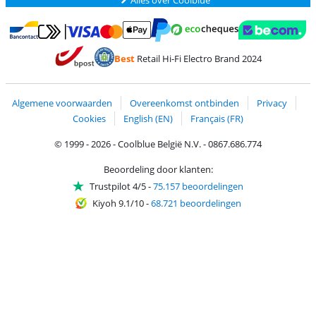
Betalen met MasterCard en Visa via ClickToPay
Betalen met Ecocheques
Betalen met Bancontact
Betalen met ApplePay
Webshop Trustmar
Betalen met PayPal
Best
Retail Hi-Fi Electro Brand 2024
Trustprofile van Coolblue
Verzending en bezorging met bPost
Algemene voorwaarden
Overeenkomst ontbinden
Privacy
Cookies
English (EN)
Français (FR)
© 1999 - 2026 - Coolblue België N.V. - 0867.686.774
Beoordeling door klanten:
Trustpilot 4/5
-
75.157 beoordelingen
Kiyoh 9.1/10
-
68.721 beoordelingen