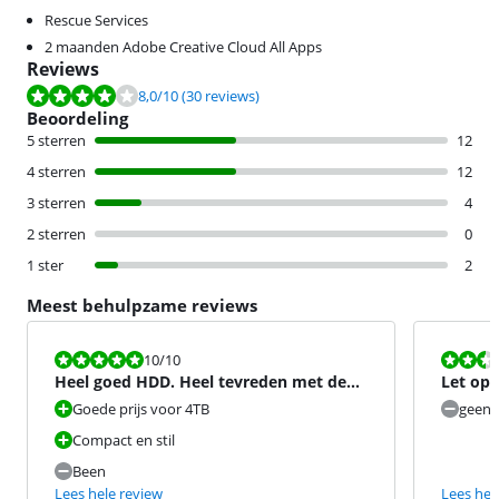
Rescue Services
2 maanden Adobe Creative Cloud All Apps
Reviews
Beoordeling is 8,0 van de 10, gebaseerd op 30 reviews.
8,0
/10
(30 reviews)
Beoordeling
5 sterren
12
4 sterren
12
3 sterren
4
2 sterren
0
1 ster
2
Meest behulpzame reviews
Beoordeling is 10 van de 10.
Beoordeling i
10
/10
Heel goed HDD. Heel tevreden met de
Let op 
aankoop
Goede prijs voor 4TB
geen 
Compact en stil
Been
Lees hele review
Lees hel