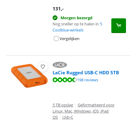
131
,-
Morgen bezorgd
Nog sneller op te halen in
5
Coolblue-winkels
Vergelijken
LaCie Rugged USB-C HDD 5TB
Beoordeling is 8,8 van de 10, gebaseerd op 198 reviews.
198 reviews
5 TB opslag
|
Geformatteerd voor
Linux, Mac, Windows, iOS, iPad
OS
|
Usb-C