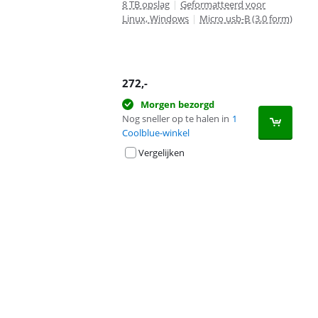
8 TB opslag
|
Geformatteerd voor
Linux, Windows
|
Micro usb-B (3.0 form)
272
,-
Morgen bezorgd
Nog sneller op te halen in
1
Coolblue-winkel
Vergelijken
Advertentie