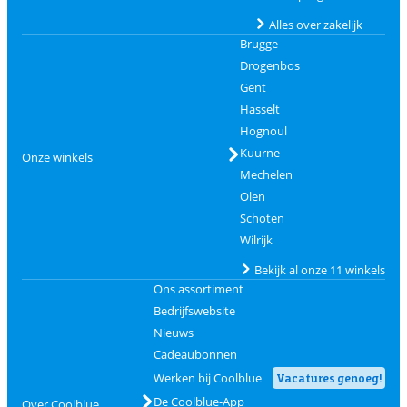
Alles over zakelijk
Brugge
Drogenbos
Gent
Hasselt
Hognoul
Kuurne
Onze winkels
Mechelen
Olen
Schoten
Wilrijk
Bekijk al onze 11 winkels
Ons assortiment
Bedrijfswebsite
Nieuws
Cadeaubonnen
Werken bij Coolblue
Vacatures genoeg!
De Coolblue-App
Over Coolblue