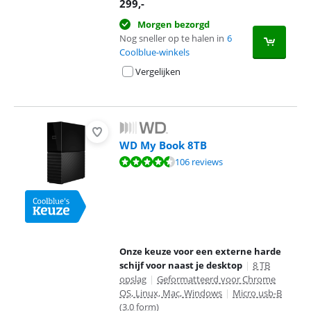
299
,-
Morgen bezorgd
Nog sneller op te halen in
6
Coolblue-winkels
Vergelijken
WD My Book 8TB
Beoordeling is 8,6 van de 10, gebaseerd op 106 reviews.
106 reviews
Onze keuze voor een externe harde
schijf voor naast je desktop
|
8 TB
opslag
|
Geformatteerd voor Chrome
OS, Linux, Mac, Windows
|
Micro usb-B
(3.0 form)