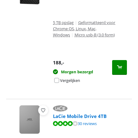
5 TB opslag
|
Geformatteerd voor
Chrome OS, Linux, Mac,
Windows
|
Micro usb-B (3.0 form)
188
,-
Morgen bezorgd
Vergelijken
LaCie Mobile Drive 4TB
Beoordeling is 8,0 van de 10, gebaseerd op 30 reviews.
30 reviews