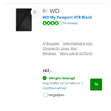
WD My Passport 4TB Black
Beoordeling is 8,3 van de 10, gebaseerd op 74 reviews.
74 reviews
4 TB opslag
|
Geformatteerd voor
Chrome OS, Linux, Mac,
Windows
|
Micro usb-B (3.0 form)
167
,-
Morgen bezorgd
Nog sneller op te halen in
1
Coolblue-winkel
Vergelijken
Advertentie