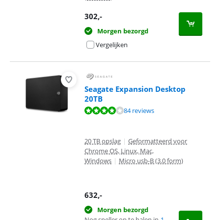
302
,-
Morgen bezorgd
Vergelijken
Seagate Expansion Desktop
20TB
Beoordeling is 8,3 van de 10, gebaseerd op 84 reviews.
84 reviews
20 TB opslag
|
Geformatteerd voor
Chrome OS, Linux, Mac,
Windows
|
Micro usb-B (3.0 form)
632
,-
Morgen bezorgd
Nog sneller op te halen in
1