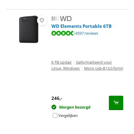
WD Elements Portable 6TB
Beoordeling is 9,2 van de 10, gebaseerd op 4597 reviews.
4597 reviews
6 TB opslag
|
Geformatteerd voor
Linux, Windows
|
Micro usb-B (3.0 form)
246
,-
Morgen bezorgd
Vergelijken