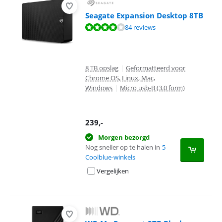
Seagate Expansion Desktop 8TB
Beoordeling is 8,3 van de 10, gebaseerd op 84 reviews.
84 reviews
8 TB opslag
|
Geformatteerd voor
Chrome OS, Linux, Mac,
Windows
|
Micro usb-B (3.0 form)
239
,-
Morgen bezorgd
Nog sneller op te halen in
5
Coolblue-winkels
Vergelijken