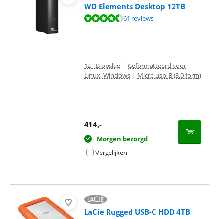
WD Elements Desktop 12TB
Beoordeling is 8,8 van de 10, gebaseerd op 61 reviews.
61 reviews
12 TB opslag
|
Geformatteerd voor
Linux, Windows
|
Micro usb-B (3.0 form)
414
,-
Morgen bezorgd
Vergelijken
LaCie Rugged USB-C HDD 4TB