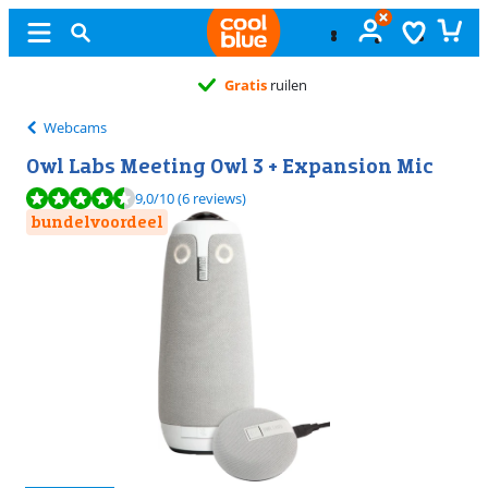
Gratis
ruilen
Webcams
Owl Labs Meeting Owl 3 + Expansion Mic
Beoordeling is 9,0 van de 10, gebaseerd op 6 reviews.
9,0
/10
(6 reviews)
bundelvoordeel