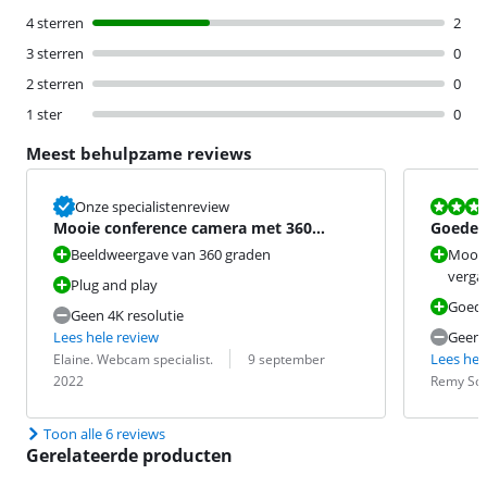
4 sterren
2
3 sterren
0
2 sterren
0
1 ster
0
Meest behulpzame reviews
Beoordeling i
Onze specialistenreview
Mooie conference camera met 360
Goede a
graden beeld.
en gelu
Beeldweergave van 360 graden
Mooi 
verga
Plug and play
Goede
Geen 4K resolutie
Lees hele review
Geen 
Beoordeling door:
Datum:
Lees hel
Elaine. Webcam specialist.
9 september
Beoordeling 
Datum:
2022
Remy Sc
Toon alle 6 reviews
Gerelateerde producten