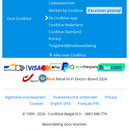
Cadeaubonnen
Werken bij Coolblue
Vacatures genoeg!
De Coolblue-App
Over Coolblue
Coolblue Nederland
Coolblue Duitsland
Privacy
Toegankelijkheidsverklaring
Alles over Coolblue
Betalen met MasterCard en Visa via ClickToPay
Betalen met Ecocheques
Betalen met Bancontact
Betalen met ApplePay
Webshop Trustmar
Betalen met PayPal
Best
Retail Hi-Fi Electro Brand 2024
Trustprofile van Coolblue
Verzending en bezorging met bPost
Algemene voorwaarden
Overeenkomst ontbinden
Privacy
Cookies
English (EN)
Français (FR)
© 1999 - 2026 - Coolblue België N.V. - 0867.686.774
Beoordeling door klanten: