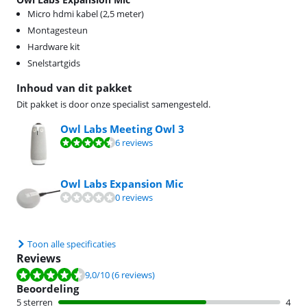
Micro hdmi kabel (2,5 meter)
Montagesteun
Hardware kit
Snelstartgids
Inhoud van dit pakket
Dit pakket is door onze specialist samengesteld.
Owl Labs Meeting Owl 3
Beoordeling is 9,0 van de 10, gebaseerd op 6 reviews.
6 reviews
Owl Labs Expansion Mic
0 reviews
Toon alle specificaties
Reviews
Beoordeling is 9,0 van de 10, gebaseerd op 6 reviews.
9,0
/10
(6 reviews)
Beoordeling
5 sterren
4