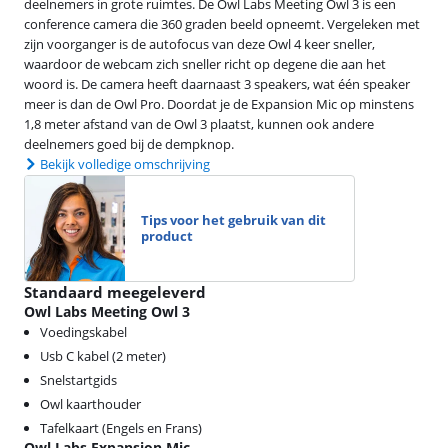
deelnemers in grote ruimtes. De Owl Labs Meeting Owl 3 is een
conference camera die 360 graden beeld opneemt. Vergeleken met
zijn voorganger is de autofocus van deze Owl 4 keer sneller,
waardoor de webcam zich sneller richt op degene die aan het
woord is. De camera heeft daarnaast 3 speakers, wat één speaker
meer is dan de Owl Pro. Doordat je de Expansion Mic op minstens
1,8 meter afstand van de Owl 3 plaatst, kunnen ook andere
deelnemers goed bij de dempknop.
Bekijk volledige omschrijving
Tips voor het gebruik van dit
product
Standaard meegeleverd
Owl Labs Meeting Owl 3
Voedingskabel
Usb C kabel (2 meter)
Snelstartgids
Owl kaarthouder
Tafelkaart (Engels en Frans)
Owl Labs Expansion Mic