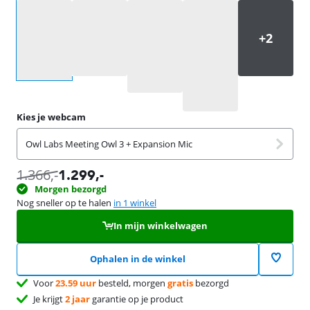
Selecteer een optie
Kies je webcam
Owl Labs Meeting Owl 3 + Expansion Mic
1.366
,-
1.299
,-
Morgen bezorgd
Nog sneller op te halen
in 1 winkel
In mijn winkelwagen
Ophalen in de winkel
Voor
23.59 uur
besteld, morgen
gratis
bezorgd
Je krijgt
2 jaar
garantie op je product