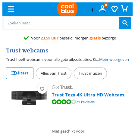
Voor
23.59 uur
besteld, morgen
gratis
bezorgd
Trust webcams
Trust heeft webcams voor alle gebruikssituaties. Kies voor een eenvoudige HD Ready webcam, een full hd webcam of ga voor een 4K webcam. Hiermee kom je bij elk videogesprek haarscherp in beeld. Doordat er voor elke situatie wel een geschikte webcam is, vind je altijd de beste webcam voor jou. Trust webcams zijn voorzien van een universele klem, waardoor je de webcam altijd vastmaakt aan jouw laptop of monitor. Bovendien heb je door de ingebouwde microfoons geen extra microfoon meer nodig.
Meer weergeven
Filters
Alles van Trust
Trust muizen
Trust Teza 4K Ultra HD Webcam
Beoordeling is 8,3 van de 10, gebaseerd op 21 reviews.
21 reviews
Niet geschikt voor