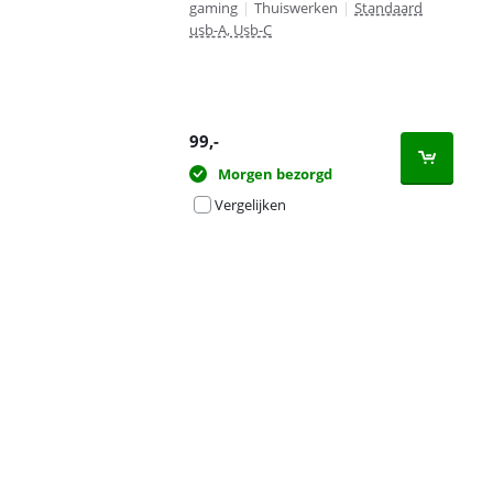
gaming
|
Thuiswerken
|
Standaard
usb-A, Usb-C
99
,-
Morgen bezorgd
Vergelijken
Advertentie