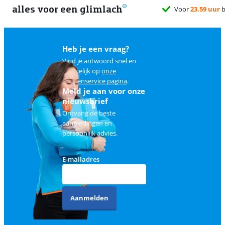
alles voor een glimlach
Voor
23.59 uur
b
Heb je een vraag?
Vind je antwoord snel en
makkelijk op
onze
klantenservice pagina
.
Meld je aan voor onze
nieuwsbrief
Ontvang de beste
aanbiedingen en
persoonlijk advies.
E-mailadres
Aanmelden