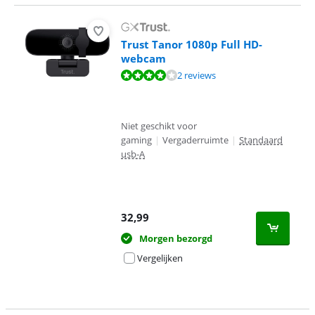
Trust Tanor 1080p Full HD-
webcam
Beoordeling is 8,0 van de 10, gebaseerd op 2 reviews.
2 reviews
Niet geschikt voor
gaming
|
Vergaderruimte
|
Standaard
usb-A
32,99
Morgen bezorgd
Vergelijken