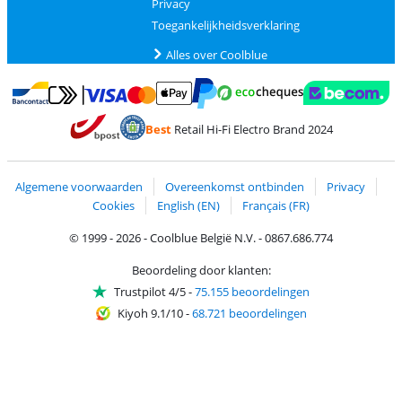
Privacy
Toegankelijkheidsverklaring
Alles over Coolblue
Betalen met MasterCard en Visa via ClickToPay
Betalen met Ecocheques
Betalen met Bancontact
Betalen met ApplePay
Webshop Trustmar
Betalen met PayPal
Best
Retail Hi-Fi Electro Brand 2024
Trustprofile van Coolblue
Verzending en bezorging met bPost
Algemene voorwaarden
Overeenkomst ontbinden
Privacy
Cookies
English (EN)
Français (FR)
© 1999 - 2026 - Coolblue België N.V. - 0867.686.774
Beoordeling door klanten:
Trustpilot 4/5
-
75.155 beoordelingen
Kiyoh 9.1/10
-
68.721 beoordelingen