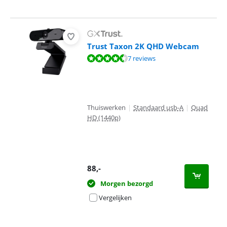
Trust Taxon 2K QHD Webcam
Beoordeling is 8,9 van de 10, gebaseerd op 7 reviews.
7 reviews
Thuiswerken
|
Standaard usb-A
|
Quad
HD (1440p)
88
,-
Morgen bezorgd
Vergelijken