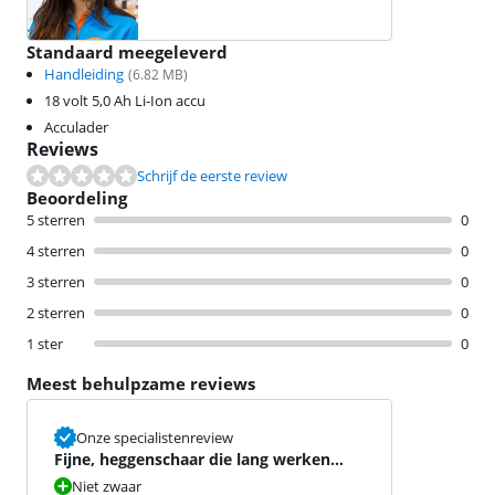
Standaard meegeleverd
Handleiding
(
6.82
MB)
18 volt 5,0 Ah Li-Ion accu
Acculader
Reviews
Schrijf de eerste review
Beoordeling
5 sterren
0
4 sterren
0
3 sterren
0
2 sterren
0
1 ster
0
Meest behulpzame reviews
Onze specialistenreview
Fijne, heggenschaar die lang werken
gemakkelijker maakt
Niet zwaar