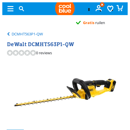
Gratis
ruilen
DCMHT563P1-QW
DeWalt DCMHT563P1-QW
0 reviews