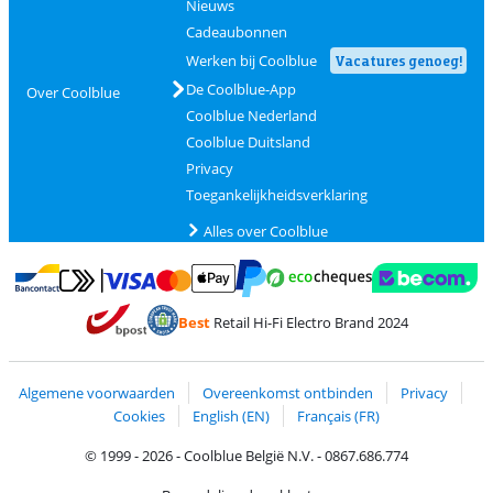
Nieuws
Cadeaubonnen
Werken bij Coolblue
Vacatures genoeg!
De Coolblue-App
Over Coolblue
Coolblue Nederland
Coolblue Duitsland
Privacy
Toegankelijkheidsverklaring
Alles over Coolblue
Betalen met MasterCard en Visa via ClickToPay
Betalen met Ecocheques
Betalen met Bancontact
Betalen met ApplePay
Webshop Trustmar
Betalen met PayPal
Best
Retail Hi-Fi Electro Brand 2024
Trustprofile van Coolblue
Verzending en bezorging met bPost
Algemene voorwaarden
Overeenkomst ontbinden
Privacy
Cookies
English (EN)
Français (FR)
© 1999 - 2026 - Coolblue België N.V. - 0867.686.774