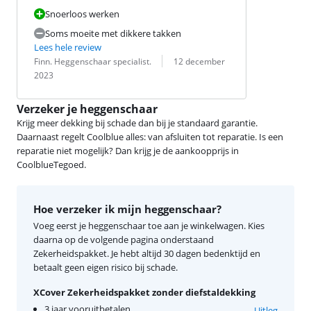
Snoerloos werken
Soms moeite met dikkere takken
Lees hele review
Beoordeling door:
Datum:
Finn. Heggenschaar specialist.
12 december
2023
Verzeker je heggenschaar
Krijg meer dekking bij schade dan bij je standaard garantie.
Daarnaast regelt Coolblue alles: van afsluiten tot reparatie. Is een
reparatie niet mogelijk? Dan krijg je de aankoopprijs in
CoolblueTegoed.
Hoe verzeker ik mijn heggenschaar?
Voeg eerst je heggenschaar toe aan je winkelwagen. Kies
daarna op de volgende pagina onderstaand
Zekerheidspakket. Je hebt altijd 30 dagen bedenktijd en
betaalt geen eigen risico bij schade.
XCover Zekerheidspakket zonder diefstaldekking
3 jaar vooruitbetalen
Uitleg