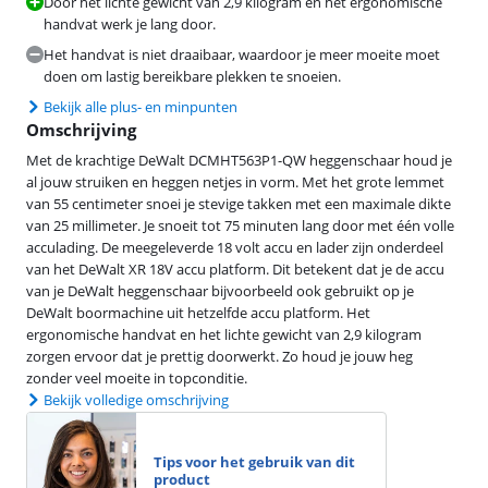
Door het lichte gewicht van 2,9 kilogram en het ergonomische
handvat werk je lang door.
Het handvat is niet draaibaar, waardoor je meer moeite moet
doen om lastig bereikbare plekken te snoeien.
Bekijk alle plus- en minpunten
Omschrijving
Met de krachtige DeWalt DCMHT563P1-QW heggenschaar houd je
al jouw struiken en heggen netjes in vorm. Met het grote lemmet
van 55 centimeter snoei je stevige takken met een maximale dikte
van 25 millimeter. Je snoeit tot 75 minuten lang door met één volle
acculading. De meegeleverde 18 volt accu en lader zijn onderdeel
van het DeWalt XR 18V accu platform. Dit betekent dat je de accu
van je DeWalt heggenschaar bijvoorbeeld ook gebruikt op je
DeWalt boormachine uit hetzelfde accu platform. Het
ergonomische handvat en het lichte gewicht van 2,9 kilogram
zorgen ervoor dat je prettig doorwerkt. Zo houd je jouw heg
zonder veel moeite in topconditie.
Bekijk volledige omschrijving
Tips voor het gebruik van dit
product