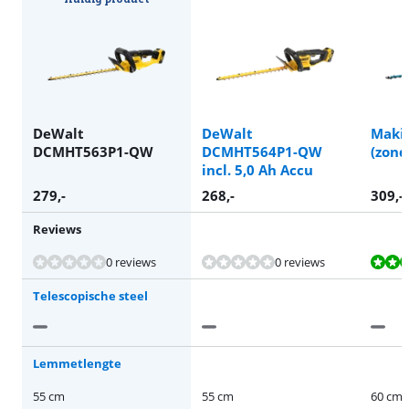
DeWalt
DeWalt
Maki
DCMHT563P1-QW
DCMHT564P1-QW
(zond
incl. 5,0 Ah Accu
279
,-
268
,-
309
,-
Reviews
Beoordeling is 9,0 van de 10, gebaseerd op 79 reviews.
Beoordeling is 4,2 van de 10, gebaseerd op 2 reviews.
Beoordeling is 7,2 van de 10, gebaseerd op 2 reviews.
0 reviews
0 reviews
Telescopische steel
Lemmetlengte
55 cm
55 cm
60 cm