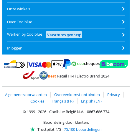
Onze winkels
Over Coolblue
Werken bij Coolblue
Vacatures genoeg!
Inloggen
Betalen met MasterCard en Visa via ClickToPay
Betalen met Ecocheques
Betalen met Bancontact
Betalen met ApplePay
Webshop Trustmar
Betalen met PayPal
Best
Retail Hi-Fi Electro Brand 2024
Trustprofile van Coolblue
Verzending en bezorging met bPost
Algemene voorwaarden
Overeenkomst ontbinden
Privacy
Cookies
Français (FR)
English (EN)
© 1999 - 2026 - Coolblue België N.V. - 0867.686.774
Beoordeling door klanten:
Trustpilot 4/5
-
75.100 beoordelingen