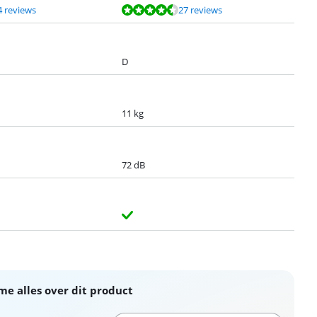
4 reviews
27 reviews
D
11 kg
72 dB
me alles over dit product