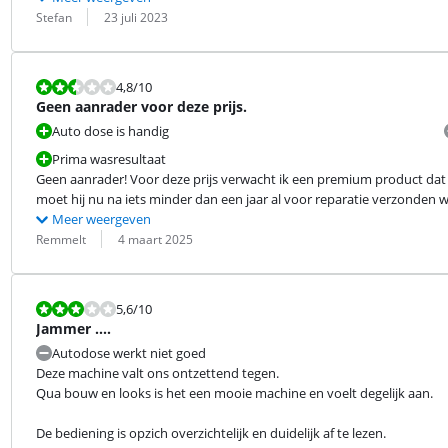
Beoordeling door:
Datum:
Stefan
23 juli 2023
Beoordeling is 4,8 van de 10.
4,8
/10
Geen aanrader voor deze prijs.
Auto dose is handig
Prima wasresultaat
Geen aanrader! Voor deze prijs verwacht ik een premium product dat vl
moet hij nu na iets minder dan een jaar al voor reparatie verzonden 
Meer weergeven
Beoordeling door:
Datum:
Remmelt
4 maart 2025
Beoordeling is 5,6 van de 10.
5,6
/10
Jammer ....
Autodose werkt niet goed
Deze machine valt ons ontzettend tegen.

Qua bouw en looks is het een mooie machine en voelt degelijk aan.
De bediening is opzich overzichtelijk en duidelijk af te lezen.