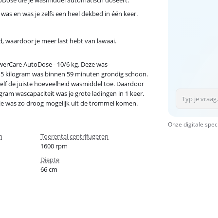
was en was je zelfs een heel dekbed in één keer.
, waardoor je meer last hebt van lawaai.
rCare AutoDose - 10/6 kg. Deze was-
5 kilogram was binnen 59 minuten grondig schoon.
zelf de juiste hoeveelheid wasmiddel toe. Daardoor
ogram wascapaciteit was je grote ladingen in 1 keer.
 je was zo droog mogelijk uit de trommel komen.
Onze digitale spec
n
Toerental centrifugeren
1600 rpm
n
Diepte
66 cm