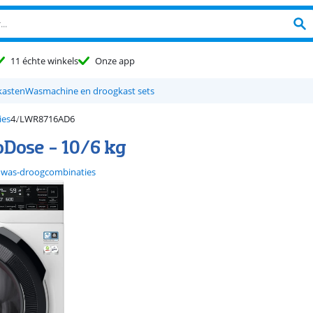
11 échte winkels
Onze app
kasten
Wasmachine en droogkast sets
ies
LWR8716AD6
Dose - 10/6 kg
 was-droogcombinaties