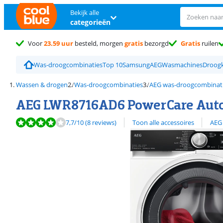
Bekijk alle
categorieën
Voor
23.59 uur
besteld, morgen
gratis
bezorgd
Gratis
ruilen
Was-droogcombinaties
Top 10
Samsung
AEG
Wasmachines
Droog
Wassen & drogen
Was-droogcombinaties
AEG was-droogcombinat
AEG LWR8716AD6 PowerCare Auto
Beoordeling is 7,7 van de 10, gebaseerd op 8 reviews.
Bekijk alle
7,7
/10
(8 reviews)
Toon alle accessoires
AEG