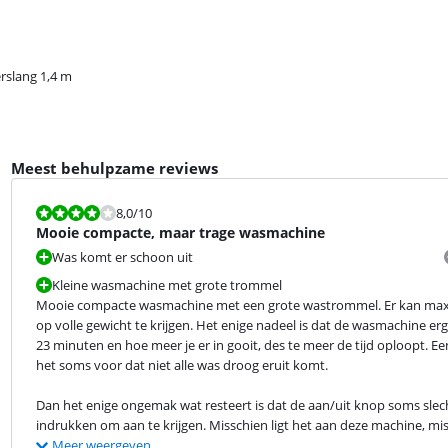
rslang 1,4 m
Meest behulpzame reviews
Beoordeling is 8,0 van de 10.
8,0
/10
Mooie compacte, maar trage wasmachine
Was komt er schoon uit
Kleine wasmachine met grote trommel
Mooie compacte wasmachine met een grote wastrommel. Er kan max 10
op volle gewicht te krijgen. Het enige nadeel is dat de wasmachine er
23 minuten en hoe meer je er in gooit, des te meer de tijd oploopt. 
het soms voor dat niet alle was droog eruit komt.
Dan het enige ongemak wat resteert is dat de aan/uit knop soms slec
indrukken om aan te krijgen. Misschien ligt het aan deze machine, mis
Meer weergeven