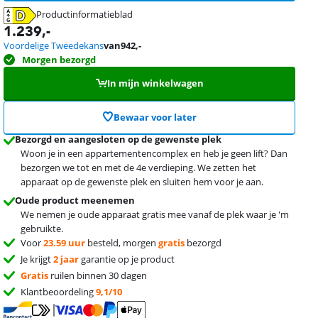
Productinformatieblad
opent in nieuw tabblad
1.239
,-
Voordelige Tweedekans
van
942
,-
Morgen bezorgd
In mijn winkelwagen
Bewaar voor later
Bezorgd en aangesloten op de gewenste plek
Woon je in een appartementencomplex en heb je geen lift? Dan
bezorgen we tot en met de 4e verdieping. We zetten het
apparaat op de gewenste plek en sluiten hem voor je aan.
Oude product meenemen
We nemen je oude apparaat gratis mee vanaf de plek waar je 'm
gebruikte.
Voor
23.59 uur
besteld, morgen
gratis
bezorgd
Je krijgt
2 jaar
garantie op je product
Gratis
ruilen binnen 30 dagen
Klantbeoordeling
9,1/10