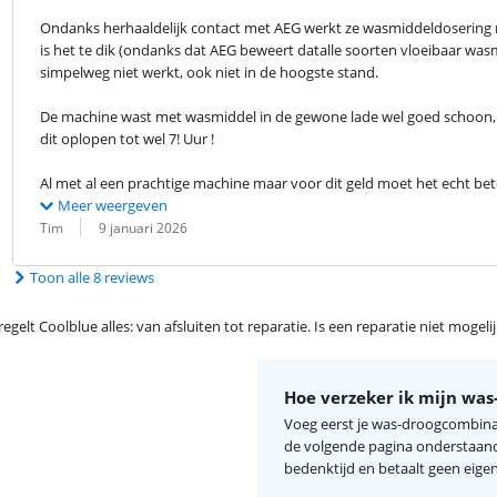
Ondanks herhaaldelijk contact met AEG werkt ze wasmiddeldosering nie
is het te dik (ondanks dat AEG beweert datalle soorten vloeibaar wasm
simpelweg niet werkt, ook niet in de hoogste stand.
De machine wast met wasmiddel in de gewone lade wel goed schoon, ma
dit oplopen tot wel 7! Uur !
Al met al een prachtige machine maar voor dit geld moet het echt bete
Meer weergeven
Beoordeling door:
Datum:
Tim
9 januari 2026
Toon alle 8 reviews
egelt Coolblue alles: van afsluiten tot reparatie. Is een reparatie niet mogel
Hoe verzeker ik mijn wa
Voeg eerst je was-droogcombinat
de volgende pagina onderstaand 
bedenktijd en betaalt geen eigen 