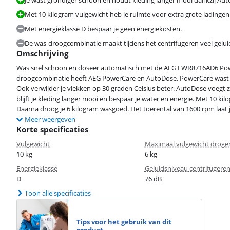
Met 10 kilogram vulgewicht heb je ruimte voor extra grote ladingen 
Met energieklasse D bespaar je geen energiekosten.
De was-droogcombinatie maakt tijdens het centrifugeren veel geluid
Omschrijving
Was snel schoon en doseer automatisch met de AEG LWR8716AD6 Powe
droogcombinatie heeft AEG PowerCare en AutoDose. PowerCare wast 
Ook verwijder je vlekken op 30 graden Celsius beter. AutoDose voegt 
blijft je kleding langer mooi en bespaar je water en energie. Met 10 kil
Daarna droog je 6 kilogram wasgoed. Het toerental van 1600 rpm laat
Meer weergeven
Korte specificaties
Vulgewicht
Maximaal vulgewicht droge
10 kg
6 kg
Energieklasse
Geluidsniveau centrifugere
D
76 dB
Toon alle specificaties
Tips voor het gebruik van dit