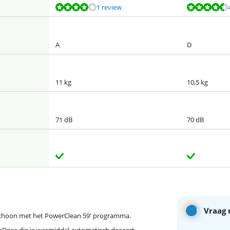
1 review
A
D
11 kg
10,5 kg
71 dB
70 dB
Vraag 
 schoon met het PowerClean 59' programma.
toDose die je wasmiddel automatisch doseert.