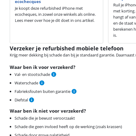
ecochecques
Ruil je iPho
Je koopt deze refurbished iPhone met
met korting.
ecocheques, in zowel onze winkels als online.
hangt af van
Lees meer over hoe je dit doet in ons artikel.
en de staat v
berekenen h
is.
Verzeker je refurbished mobiele telefoon
Krijg meer dekking bij schade dan bij je standaard garantie. Daarnaast r
Waar ben ik voor verzekerd?
Val- en stootschade
Waterschade
Fabrieksfouten buiten garantie
Diefstal
Waar ben ik niet voor verzekerd?
Schade die je bewust veroorzaakt
Schade die geen invloed heeft op de werking (zoals krassen)
Schade door grove nalatigheid