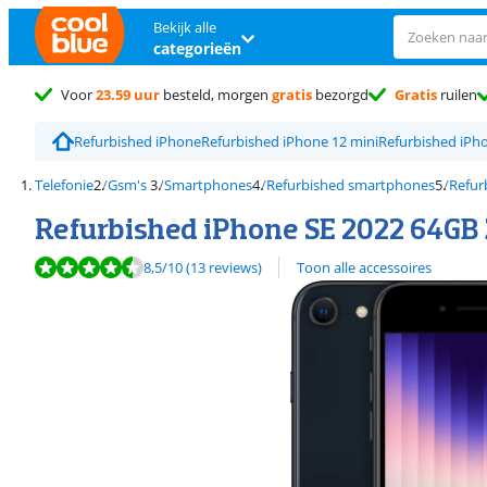
Bekijk alle
categorieën
Voor
23.59 uur
besteld, morgen
gratis
bezorgd
Gratis
ruilen
Refurbished iPhone
Refurbished iPhone 12 mini
Refurbished iPh
Telefonie
Gsm's
Smartphones
Refurbished smartphones
Refur
Refurbished iPhone SE 2022 64GB 
Beoordeling is 8,5 van de 10, gebaseerd op 13 reviews.
8,5
/10
(13 reviews)
Toon alle accessoires