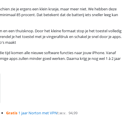
chien zie je ergens een klein krasje, maar meer niet. We hebben deze
inimaal 85 procent. Dat betekent dat de batterij iets sneller leeg kan
m en een thuisknop. Door het kleine formaat stop je het toestel volledig
ndel je het toestel met je vingerafdruk en schakel je snel door je apps.
o's maakt
die tijd komen alle nieuwe software functies naar jouw iPhone. Vanaf
mmige apps zullen minder goed werken. Daarna krijg je nog wel 1 à 2 jaar
Gratis
1 jaar Norton met VPN
t.w.v.
94,99