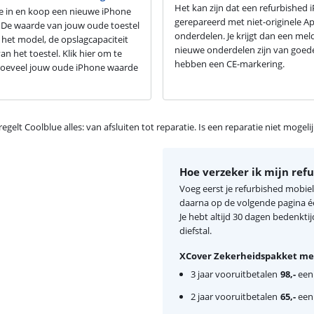
Het kan zijn dat een refurbished 
ne in en koop een nieuwe iPhone
gerepareerd met niet-originele A
 De waarde van jouw oude toestel
onderdelen. Je krijgt dan een mel
 het model, de opslagcapaciteit
nieuwe onderdelen zijn van goede
an het toestel. Klik hier om te
hebben een CE-markering.
oeveel jouw oude iPhone waarde
egelt Coolblue alles: van afsluiten tot reparatie. Is een reparatie niet mogel
Hoe verzeker ik mijn ref
Voeg eerst je refurbished mobiel
daarna op de volgende pagina 
Je hebt altijd 30 dagen bedenktij
diefstal.
XCover Zekerheidspakket met
3 jaar vooruitbetalen
98,-
eenm
2 jaar vooruitbetalen
65,-
eenm