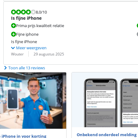
Beoordeling is 8,0 van de 10.
8,0
/10
Is fijne iPhone
Prima prijs kwaliteit relatie
Fijne iphone
Is fijne iPhone
Meer weergeven
Beoordeling door:
Datum:
Wouter
29 augustus 2025
Toon alle 13 reviews
Onbekend onderdeel melding
e iPhone in voor korting