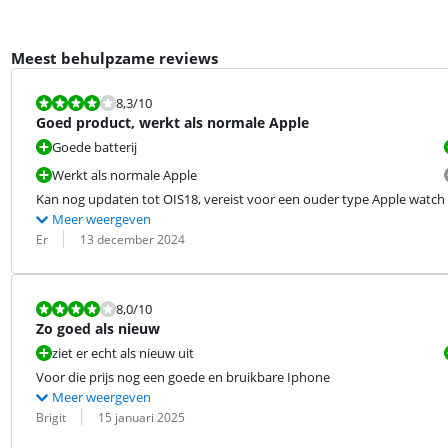
Meest behulpzame reviews
Beoordeling is 8,3 van de 10.
8,3
/10
Goed product, werkt als normale Apple
Goede batterij
Werkt als normale Apple
Kan nog updaten tot OIS18, vereist voor een ouder type Apple watch
Meer weergeven
Beoordeling door:
Datum:
Er
13 december 2024
Beoordeling is 8,0 van de 10.
8,0
/10
Zo goed als nieuw
ziet er echt als nieuw uit
Voor die prijs nog een goede en bruikbare Iphone
Meer weergeven
Beoordeling door:
Datum:
Brigit
15 januari 2025