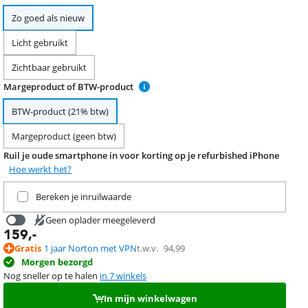
Zo goed als nieuw
Licht gebruikt
Zichtbaar gebruikt
Margeproduct of BTW-product
BTW-product (21% btw)
Margeproduct (geen btw)
Ruil je oude smartphone in voor korting op je refurbished iPhone
Hoe werkt het?
Ruil je huidige product in
Bereken je inruilwaarde
Geen oplader meegeleverd
159
,-
16,99
Gratis
1 jaar Norton met VPN
t.w.v.
94,99
Morgen bezorgd
Nog sneller op te halen
in 7 winkels
In mijn winkelwagen