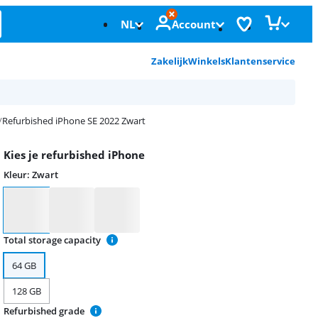
NL
Account
Zakelijk
Winkels
Klantenservice
Refurbished iPhone SE 2022 Zwart
Kies je refurbished iPhone
Kleur
:
Zwart
Kleur
Total storage capacity
64 GB
128 GB
Refurbished grade