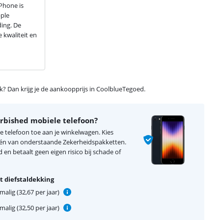
iPhone is
pple
ding. De
 kwaliteit en
ijk? Dan krijg je de aankoopprijs in CoolblueTegoed.
urbished mobiele telefoon?
e telefoon toe aan je winkelwagen. Kies
één van onderstaande Zekerheidspakketten.
d en betaalt geen eigen risico bij schade of
 diefstaldekking
alig (32,67 per jaar)
alig (32,50 per jaar)