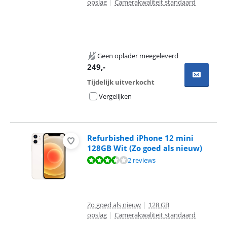
opslag
|
Camerakwaliteit standaard
Geen oplader meegeleverd
249
,-
Tijdelijk uitverkocht
Vergelijken
Refurbished iPhone 12 mini
128GB Wit (Zo goed als nieuw)
Beoordeling is 6,5 van de 10, gebaseerd op 2 reviews.
2 reviews
Zo goed als nieuw
|
128 GB
opslag
|
Camerakwaliteit standaard