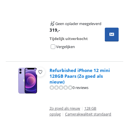
Geen oplader meegeleverd
319
,-
Tijdelijk uitverkocht
Vergelijken
Refurbished iPhone 12 mini
128GB Paars (Zo goed als
nieuw)
0 reviews
Zo goed als nieuw
|
128 GB
opslag
|
Camerakwaliteit standaard