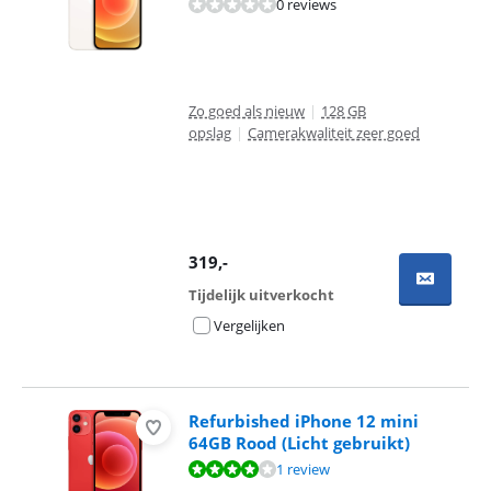
0 reviews
Zo goed als nieuw
|
128 GB
opslag
|
Camerakwaliteit zeer goed
319
,-
Tijdelijk uitverkocht
Vergelijken
Refurbished iPhone 12 mini
64GB Rood (Licht gebruikt)
Beoordeling is 8,0 van de 10, gebaseerd op 1 review.
1 review