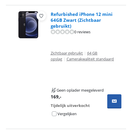
Refurbished iPhone 12 mini
64GB Zwart (Zichtbaar
gebruikt)
0 reviews
Zichtbaar gebruikt
|
64 GB
opslag
|
Camerakwaliteit standaard
Geen oplader meegeleverd
169
,-
Tijdelijk uitverkocht
Vergelijken