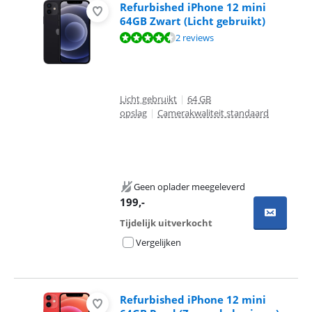
Refurbished iPhone 12 mini
64GB Zwart (Licht gebruikt)
Beoordeling is 8,8 van de 10, gebaseerd op 2 reviews.
2 reviews
Licht gebruikt
|
64 GB
opslag
|
Camerakwaliteit standaard
Geen oplader meegeleverd
199
,-
Tijdelijk uitverkocht
Vergelijken
Refurbished iPhone 12 mini