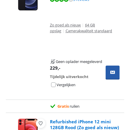
Zo goed als nieuw
|
64 GB
opslag
|
Camerakwaliteit standaard
Geen oplader meegeleverd
229
,-
Tijdelijk uitverkocht
Vergelijken
Gratis
ruilen
Refurbished iPhone 12 mini
128GB Rood (Zo goed als nieuw)