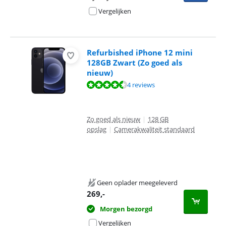
Vergelijken
Refurbished iPhone 12 mini
128GB Zwart (Zo goed als
nieuw)
Beoordeling is 9,1 van de 10, gebaseerd op 4 reviews.
4 reviews
Zo goed als nieuw
|
128 GB
opslag
|
Camerakwaliteit standaard
Geen oplader meegeleverd
269
,-
Morgen bezorgd
Vergelijken