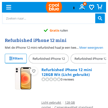
Gratis
ruilen
Refurbished iPhone 12 mini
Met de iPhone 12 mini refurbished haal je een tweedehands iPhone in huis die is gecontroleerd en waar nodig opgeknapt. Zo betaal je minder en maak je een keuze die beter is voor het milieu. De batterijconditie van een refurbished Apple iPhone 12 mini is te vergelijken met die van een nieuwe iPhone. Je bent tot 2026 verzekerd van iOS updates en krijgt 2 jaar garantie. De iPhone 12 mini is een compact toestel dat je gemakkelijk met één hand bedient. Dankzij de krachtige A14 chip gebruik je dit toestel voor zware taken, zoals 3D games.
Meer weergeven
Filters
Refurbished iPhone 12
Refurbished iPhone 12
Refurbished iPhone 12 mini
128GB Wit (Licht gebruikt)
0 reviews
Licht gebruikt
|
128 GB
opslag
|
Camerakwaliteit standaard