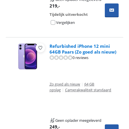
219
,-
Tijdelijk uitverkocht
Vergelijken
Refurbished iPhone 12 mini
64GB Paars (Zo goed als nieuw)
0 reviews
Zo goed als nieuw
|
64 GB
opslag
|
Camerakwaliteit standaard
Geen oplader meegeleverd
249
,-