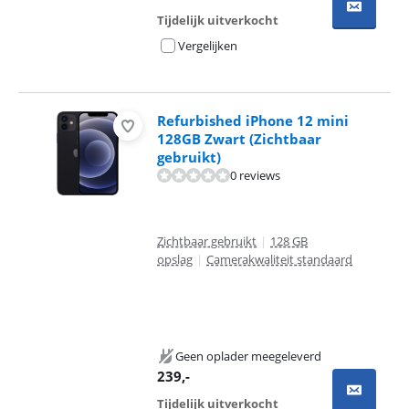
Tijdelijk uitverkocht
Vergelijken
Refurbished iPhone 12 mini
128GB Zwart (Zichtbaar
gebruikt)
0 reviews
Zichtbaar gebruikt
|
128 GB
opslag
|
Camerakwaliteit standaard
Geen oplader meegeleverd
239
,-
Tijdelijk uitverkocht