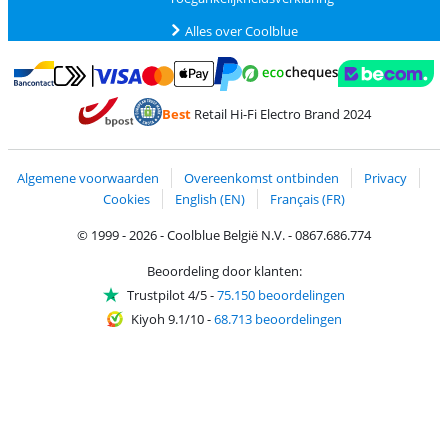
Alles over Coolblue
Betalen met MasterCard en Visa via ClickToPay
Betalen met Ecocheques
Betalen met Bancontact
Betalen met ApplePay
Webshop Trustmar
Betalen met PayPal
Best
Retail Hi-Fi Electro Brand 2024
Trustprofile van Coolblue
Verzending en bezorging met bPost
Algemene voorwaarden
Overeenkomst ontbinden
Privacy
Cookies
English (EN)
Français (FR)
© 1999 - 2026 - Coolblue België N.V. - 0867.686.774
Beoordeling door klanten:
Trustpilot 4/5
-
75.150 beoordelingen
Kiyoh 9.1/10
-
68.713 beoordelingen