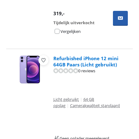
319
,-
Tijdelijk uitverkocht
Vergelijken
Refurbished iPhone 12 mini
64GB Paars (Licht gebruikt)
0 reviews
Licht gebruikt
|
64 GB
opslag
|
Camerakwaliteit standaard
Geen oplader meegeleverd