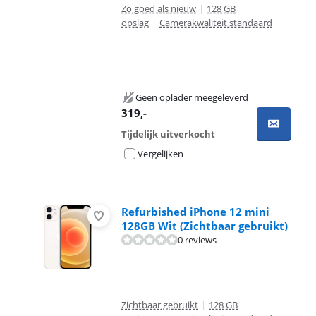
Zo goed als nieuw
|
128 GB
opslag
|
Camerakwaliteit standaard
Geen oplader meegeleverd
319
,-
Tijdelijk uitverkocht
Vergelijken
Refurbished iPhone 12 mini
128GB Wit (Zichtbaar gebruikt)
0 reviews
Zichtbaar gebruikt
|
128 GB