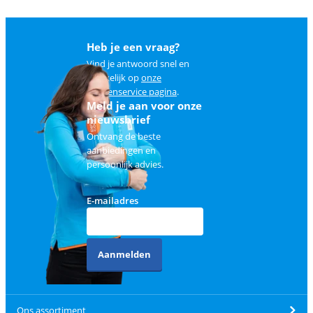
Heb je een vraag?
Vind je antwoord snel en
makkelijk op
onze
klantenservice pagina
.
Meld je aan voor onze
nieuwsbrief
Ontvang de beste
aanbiedingen en
persoonlijk advies.
E-mailadres
Aanmelden
Ons assortiment