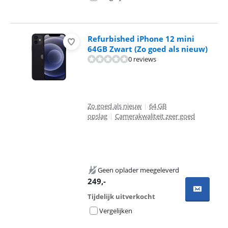
Refurbished iPhone 12 mini
64GB Zwart (Zo goed als nieuw)
0 reviews
Zo goed als nieuw
|
64 GB
opslag
|
Camerakwaliteit zeer goed
Geen oplader meegeleverd
249
,-
Tijdelijk uitverkocht
Vergelijken