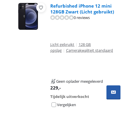
Refurbished iPhone 12 mini
128GB Zwart (Licht gebruikt)
0 reviews
Licht gebruikt
|
128 GB
opslag
|
Camerakwaliteit standaard
Geen oplader meegeleverd
229
,-
Tijdelijk uitverkocht
Vergelijken
Advertentie