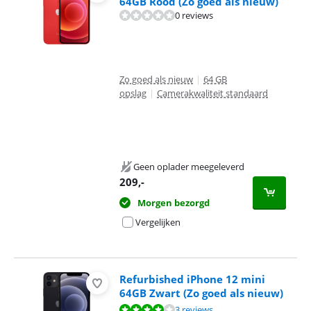
64GB Rood (Zo goed als nieuw)
0 reviews
Zo goed als nieuw
|
64 GB
opslag
|
Camerakwaliteit standaard
Geen oplader meegeleverd
209
,-
Morgen bezorgd
Vergelijken
Refurbished iPhone 12 mini
64GB Zwart (Zo goed als nieuw)
Beoordeling is 7,8 van de 10, gebaseerd op 3 reviews.
3 reviews