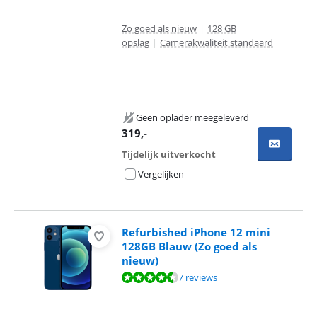
Zo goed als nieuw
|
128 GB
opslag
|
Camerakwaliteit standaard
Geen oplader meegeleverd
319
,-
Tijdelijk uitverkocht
Vergelijken
Refurbished iPhone 12 mini
128GB Blauw (Zo goed als
nieuw)
Beoordeling is 8,5 van de 10, gebaseerd op 7 reviews.
7 reviews