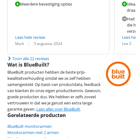
Meerdere bevestiging opties
Ideaa
draai
Had pr
die he
verzo
Lees hele review
Lees hel
Beoordeling door:
Datum:
Beoordeling 
Datum:
Mark
3 augustus 2024
Lea Z.
Toon alle 22 reviews
Wat is BlueBuilt?
BlueBuilt producten hebben de beste prijs-
kwaliteitverhouding omdat we ze zelf hebben
samengesteld. Op basis van productdata, feedback
van klanten én onze eigen productkennis. Gewoon,
goede producten dus. We hebben er zelfs zoveel
vertrouwen in dat we je gerust een extra lange
garantie geven.
Lees alles over BlueBuilt
.
Gerelateerde producten
BlueBuilt monitorarmen
Monitorarmen met 2 armen