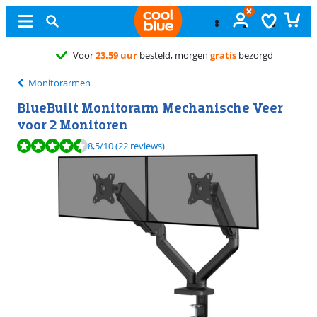
Gratis
ruilen
Monitorarmen
BlueBuilt Monitorarm Mechanische Veer
voor 2 Monitoren
Beoordeling is 8,5 van de 10, gebaseerd op 22 reviews.
8,5
/10
(22 reviews)