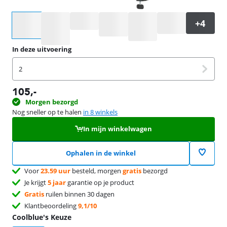
Selecteer een optie
In deze uitvoering
2
105
,-
Morgen bezorgd
Nog sneller op te halen
in 8 winkels
In mijn winkelwagen
Ophalen in de winkel
Voor
23.59 uur
besteld, morgen
gratis
bezorgd
Je krijgt
5 jaar
garantie op je product
Gratis
ruilen binnen 30 dagen
Klantbeoordeling
9,1/10
Coolblue's Keuze