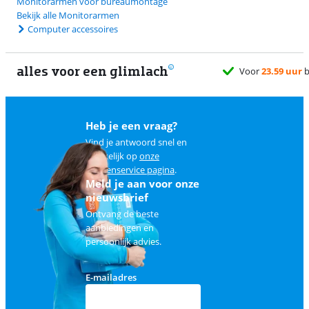
Monitorarmen voor bureaumontage
Bekijk alle Monitorarmen
Computer accessoires
alles voor een glimlach
Heb je een vraag?
Vind je antwoord snel en
makkelijk op
onze
klantenservice pagina
.
Meld je aan voor onze
nieuwsbrief
Ontvang de beste
aanbiedingen en
persoonlijk advies.
E-mailadres