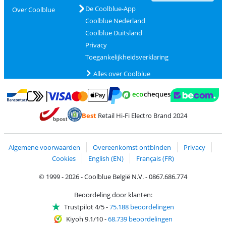
De Coolblue-App
Over Coolblue
Coolblue Nederland
Coolblue Duitsland
Privacy
Toegankelijkheidsverklaring
Alles over Coolblue
Betalen met MasterCard en Visa via ClickToPay
Betalen met Ecocheques
Betalen met Bancontact
Betalen met ApplePay
Webshop Trustmar
Betalen met PayPal
Best
Retail Hi-Fi Electro Brand 2024
Trustprofile van Coolblue
Verzending en bezorging met bPost
Algemene voorwaarden
Overeenkomst ontbinden
Privacy
Cookies
English (EN)
Français (FR)
© 1999 - 2026 - Coolblue België N.V. - 0867.686.774
Beoordeling door klanten:
Trustpilot 4/5
-
75.188 beoordelingen
Kiyoh 9.1/10
-
68.739 beoordelingen