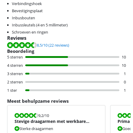
Verbindingshoek
Bevestigingsplaat
Inbusbouten
Inbussleutels (4 en 5 millimeter)
Schroeven en ringen
Reviews
Beoordeling is 8,5 van de 10, gebaseerd op 22 reviews.
8,5
/10
(22 reviews)
Beoordeling
5 sterren
10
4 sterren
10
3 sterren
1
2 sterren
0
1 ster
1
Meest behulpzame reviews
Beoordeling is 9,2 van de 10.
Beoordeling i
9,2
/10
Stevige draagarmen met werkbare
Prima 
installatie.
monito
Sterke draagarmen
Goed 