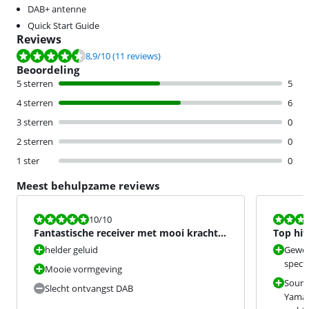
DAB+ antenne
Quick Start Guide
Reviews
Beoordeling is 8,9 van de 10, gebaseerd op 11 reviews.
8,9
/10
(11 reviews)
Beoordeling
5 sterren
5
4 sterren
6
3 sterren
0
2 sterren
0
1 ster
0
Meest behulpzame reviews
Beoordeling is 10 van de 10.
Beoordeling i
10
/10
Fantastische receiver met mooi krachtig
Top hif
geluid
helder geluid
Gewel
spect
Mooie vormgeving
Source
Slecht ontvangst DAB
Yamah