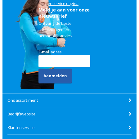
klantenservice pagina
.
Meld je aan voor onze
nieuwsbrief
Ontvang de beste
aanbiedingen en
persoonlijk advies.
E-mailadres
Aanmelden
Ons assortiment
Bedrijfswebsite
Klantenservice