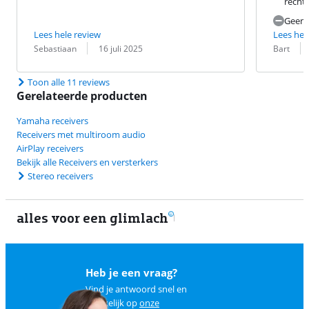
recht.
Geen
Lees hele review
Lees hel
Beoordeling door:
Datum:
Beoordeling 
Datum:
Sebastiaan
16 juli 2025
Bart
Toon alle 11 reviews
Gerelateerde producten
Yamaha receivers
Receivers met multiroom audio
AirPlay receivers
Bekijk alle Receivers en versterkers
Stereo receivers
alles voor een glimlach
Heb je een vraag?
Vind je antwoord snel en
makkelijk op
onze