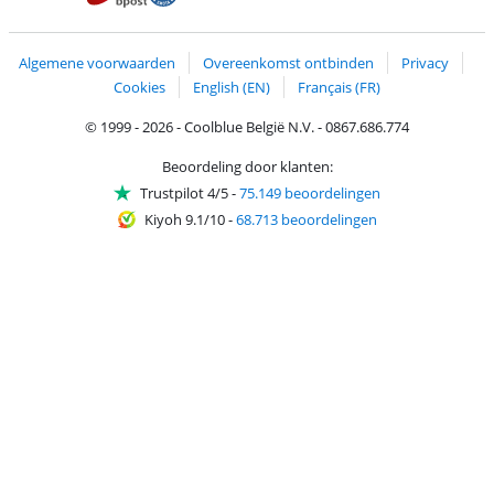
Trustprofile van Coolblue
Verzending en bezorging met bPost
Algemene voorwaarden
Overeenkomst ontbinden
Privacy
Cookies
English (EN)
Français (FR)
© 1999 - 2026 - Coolblue België N.V. - 0867.686.774
Beoordeling door klanten:
Trustpilot 4/5
-
75.149 beoordelingen
Kiyoh 9.1/10
-
68.713 beoordelingen