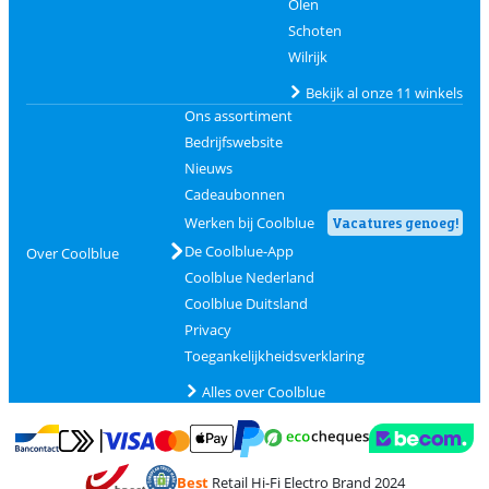
Olen
Schoten
Wilrijk
Bekijk al onze 11 winkels
Ons assortiment
Bedrijfswebsite
Nieuws
Cadeaubonnen
Werken bij Coolblue
Vacatures genoeg!
De Coolblue-App
Over Coolblue
Coolblue Nederland
Coolblue Duitsland
Privacy
Toegankelijkheidsverklaring
Alles over Coolblue
Betalen met MasterCard en Visa via ClickToPay
Betalen met Ecocheques
Betalen met Bancontact
Betalen met ApplePay
Webshop Trustmar
Betalen met PayPal
Best
Retail Hi-Fi Electro Brand 2024