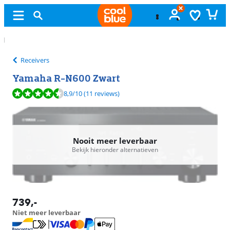
Gratis
ruilen
Receivers
Yamaha R-N600 Zwart
Beoordeling is 8,9 van de 10, gebaseerd op 11 reviews.
8,9
/10
(11 reviews)
Nooit meer leverbaar
Bekijk hieronder alternatieven
739
,-
Niet meer leverbaar