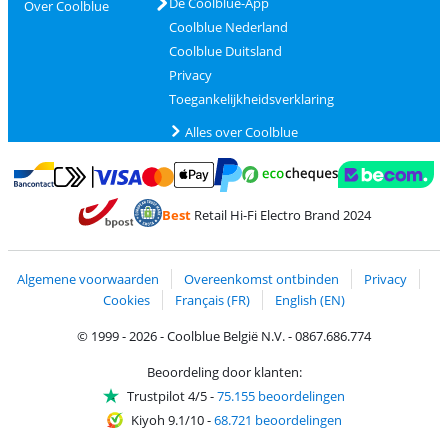
De Coolblue-App
Over Coolblue
Coolblue Nederland
Coolblue Duitsland
Privacy
Toegankelijkheidsverklaring
Alles over Coolblue
Betalen met MasterCard en Visa via ClickToPay
Betalen met Ecocheques
Betalen met Bancontact
Betalen met ApplePay
Webshop Trustmar
Betalen met PayPal
Best
Retail Hi-Fi Electro Brand 2024
Trustprofile van Coolblue
Verzending en bezorging met bPost
Algemene voorwaarden
Overeenkomst ontbinden
Privacy
Cookies
Français (FR)
English (EN)
© 1999 - 2026 - Coolblue België N.V. - 0867.686.774
Beoordeling door klanten:
Trustpilot 4/5
-
75.155 beoordelingen
Kiyoh 9.1/10
-
68.721 beoordelingen