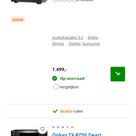
nieuw
Audiokanalen 9.2
|
Dolby
Atmos
|
Stereo, Surround
1.499
,-
Op voorraad
Vergelijken
Gratis
ruilen
Onkyo TX-RZ50 Zwart