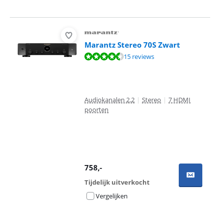
Marantz Stereo 70S Zwart
Beoordeling is 8,8 van de 10, gebaseerd op 15 reviews.
15 reviews
Audiokanalen 2.2
|
Stereo
|
7 HDMI
poorten
758
,-
Tijdelijk uitverkocht
Vergelijken