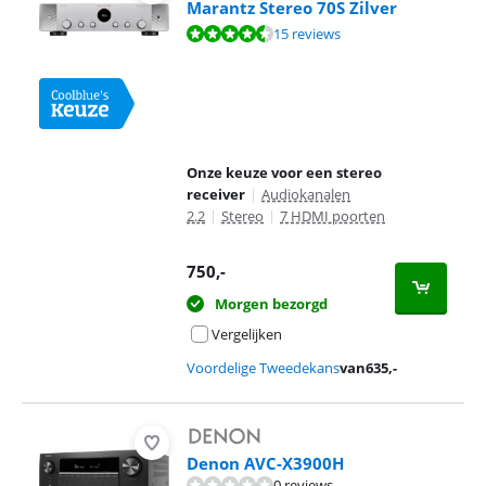
Marantz Stereo 70S Zilver
Beoordeling is 8,8 van de 10, gebaseerd op 15 reviews.
15 reviews
Onze keuze voor een stereo
receiver
|
Audiokanalen
2.2
|
Stereo
|
7 HDMI poorten
750
,-
Morgen bezorgd
Vergelijken
Voordelige Tweedekans
van
635
,-
Denon AVC-X3900H
0 reviews