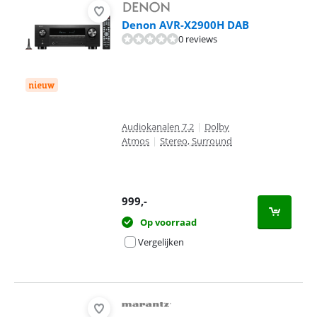
Denon AVR-X2900H DAB
0 reviews
nieuw
Audiokanalen 7.2
|
Dolby
Atmos
|
Stereo, Surround
999
,-
Op voorraad
Vergelijken