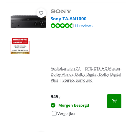
Sony TA-AN1000
Beoordeling is 8,5 van de 10, gebaseerd op 11 reviews.
11 reviews
Audiokanalen 7.1
|
DTS, DTS-HD Master,
Dolby Atmos, Dolby Digital, Dolby Digital
Plus
|
Stereo, Surround
949
,-
Morgen bezorgd
Vergelijken