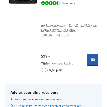
Beoordeling is 9,3 van de 10, gebaseerd op 10 reviews.
10 reviews
Audiokanalen 5.2
|
DTS, DTS-HD Master,
Dolby Digital Plus, Dolby
TrueHD
|
Surround
599
,-
Tijdelijk uitverkocht
Vergelijken
Advies over dlna receivers
Advies over receivers en versterkers
Hulp bij je keuze van een receiver en versterker