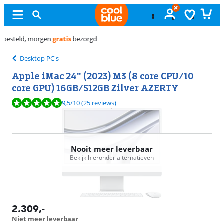
Gratis
ruilen
Desktop PC's
Apple iMac 24" (2023) M3 (8 core CPU/10
core GPU) 16GB/512GB Zilver AZERTY
Beoordeling is 9,5 van de 10, gebaseerd op 25 reviews.
9,5
/10
(25 reviews)
Nooit meer leverbaar
Bekijk hieronder alternatieven
2.309
,-
Niet meer leverbaar