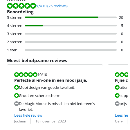
Beoordeling is 9,5 van de 10, gebaseerd op 25 reviews.
9,5
/10
(25 reviews)
Beoordeling
5 sterren
20
4 sterren
5
3 sterren
0
2 sterren
0
1 ster
0
Meest behulpzame reviews
Beoordeling is 10 van de 10.
Beoordeling i
10
/10
Perfecte all-in-one in een mooi jasje.
Fijne 
Mooi design van goede kwaliteit.
uiterli
Groot en scherp scherm.
suppo
De Magic Mouse is misschien niet iedereen's
prijs
favoriet.
Lees hele review
Lees hel
Beoordeling door:
Datum:
Beoordeling 
Datum:
Jochem
18 november 2023
Gery