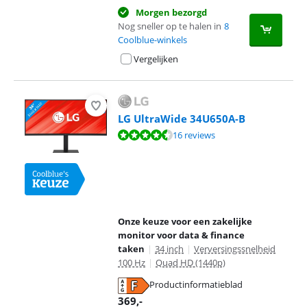
Morgen bezorgd
Nog sneller op te halen in
8
Coolblue-winkels
Vergelijken
LG UltraWide 34U650A-B
Beoordeling is 9,3 van de 10, gebaseerd op 16 reviews.
16 reviews
Onze keuze voor een zakelijke
monitor voor data & finance
taken
|
34 inch
|
Verversingssnelheid
100 Hz
|
Quad HD (1440p)
Productinformatieblad
opent in nieuw tabblad
369
,-