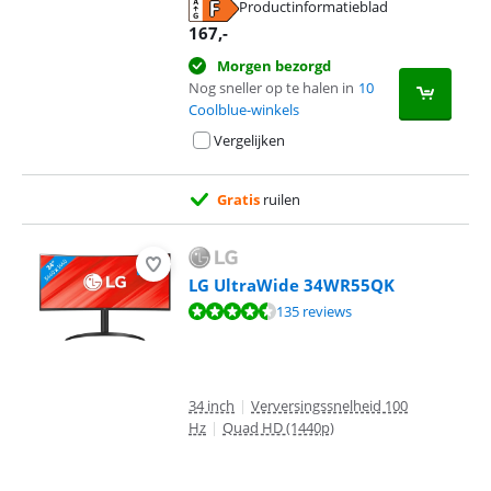
Productinformatieblad
opent in nieuw tabblad
167
,-
Morgen bezorgd
Nog sneller op te halen in
10
Coolblue-winkels
Vergelijken
Gratis
ruilen
LG UltraWide 34WR55QK
Beoordeling is 9,2 van de 10, gebaseerd op 135 reviews.
135 reviews
34 inch
|
Verversingssnelheid 100
Hz
|
Quad HD (1440p)