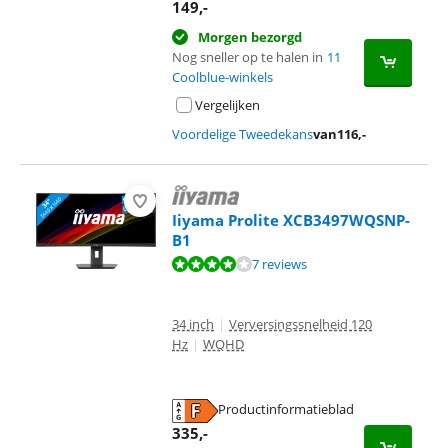
opent in nieuw tabblad
149
,-
Morgen bezorgd
Nog sneller op te halen in
11
Coolblue-winkels
Vergelijken
Voordelige Tweedekans
van
116
,-
Iiyama Prolite XCB3497WQSNP-
B1
Beoordeling is 8,3 van de 10, gebaseerd op 7 reviews.
7 reviews
34 inch
|
Verversingssnelheid 120
Hz
|
WQHD
Productinformatieblad
opent in nieuw tabblad
335
,-