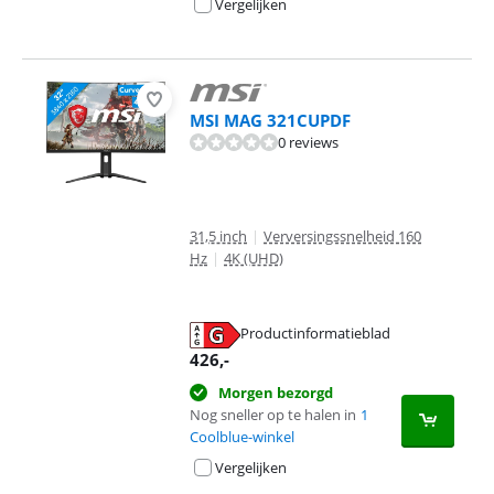
Vergelijken
MSI MAG 321CUPDF
0 reviews
31,5 inch
|
Verversingssnelheid 160
Hz
|
4K (UHD)
Productinformatieblad
opent in nieuw tabblad
426
,-
Morgen bezorgd
Nog sneller op te halen in
1
Coolblue-winkel
Vergelijken