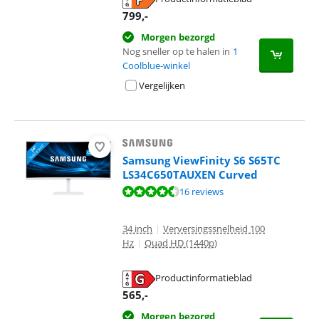
opent in nieuw tabblad
799
,-
Morgen bezorgd
Nog sneller op te halen in
1
Coolblue-winkel
Vergelijken
Samsung ViewFinity S6 S65TC
LS34C650TAUXEN Curved
Beoordeling is 8,5 van de 10, gebaseerd op 16 reviews.
16 reviews
34 inch
|
Verversingssnelheid 100
Hz
|
Quad HD (1440p)
Productinformatieblad
opent in nieuw tabblad
565
,-
Morgen bezorgd