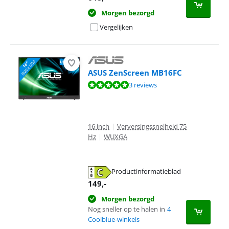
Morgen bezorgd
Vergelijken
ASUS ZenScreen MB16FC
Beoordeling is 9,7 van de 10, gebaseerd op 3 reviews.
3 reviews
16 inch
|
Verversingssnelheid 75
Hz
|
WUXGA
Productinformatieblad
opent in nieuw tabblad
149
,-
Morgen bezorgd
Nog sneller op te halen in
4
Coolblue-winkels