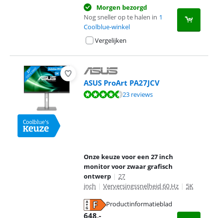
Morgen bezorgd
Nog sneller op te halen in
1
Coolblue-winkel
Vergelijken
ASUS ProArt PA27JCV
Beoordeling is 8,9 van de 10, gebaseerd op 23 reviews.
23 reviews
Onze keuze voor een 27 inch
monitor voor zwaar grafisch
ontwerp
|
27
inch
|
Verversingssnelheid 60 Hz
|
5K
Productinformatieblad
opent in nieuw tabblad
648
,-