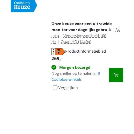
Onze keuze voor een ultrawide
monitor voor dagelijks gebruik
|
34
inch
|
Verversingssnelheid 100
Hz
|
Quad HD (1440p)
Productinformatieblad
opent in nieuw tabblad
269
,-
Morgen bezorgd
Nog sneller op te halen in
9
Coolblue-winkels
Vergelijken
Advertentie