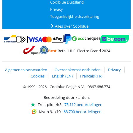
Coolblue Duitsland
Privacy
Toegankelijkheidsverklaring
Alles over Coolblue
Betalen met MasterCard en Visa via ClickToPay
Betalen met Ecocheques
Betalen met Bancontact
Betalen met ApplePay
Webshop Trustmar
Betalen met PayPal
Best
Retail Hi-Fi Electro Brand 2024
Trustprofile van Coolblue
Verzending en bezorging met bPost
Algemene voorwaarden
Overeenkomst ontbinden
Privacy
Cookies
English (EN)
Français (FR)
© 1999 - 2026 - Coolblue België N.V. - 0867.686.774
Beoordeling door klanten:
Trustpilot 4/5
-
75.112 beoordelingen
Kiyoh 9.1/10
-
68.700 beoordelingen