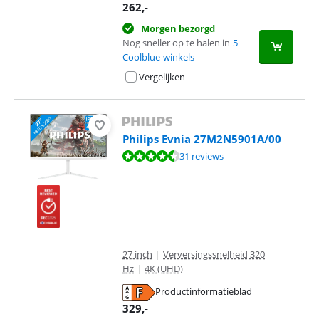
opent in nieuw tabblad
262
,-
Morgen bezorgd
Nog sneller op te halen in
5
Coolblue-winkels
Vergelijken
Philips Evnia 27M2N5901A/00
Beoordeling is 8,8 van de 10, gebaseerd op 31 reviews.
31 reviews
27 inch
|
Verversingssnelheid 320
Hz
|
4K (UHD)
Productinformatieblad
opent in nieuw tabblad
329
,-