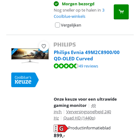
Morgen bezorgd
Nog sneller op te halen in
3
Coolblue-winkels
Vergelijken
Philips Evnia 49M2C8900/00
QD-OLED Curved
Beoordeling is 8,7 van de 10, gebaseerd op 49 reviews.
49 reviews
Onze keuze voor een ultrawide
gaming monitor
|
49
inch
|
Verversingssnelheid 240
Hz
|
Quad HD (1440p)
Productinformatieblad
opent in nieuw tabblad
899
,-