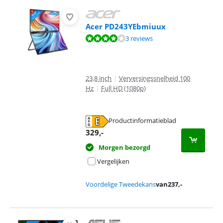
Acer PD243YEbmiuux
Beoordeling is 8,4 van de 10, gebaseerd op 3 reviews.
3 reviews
23,8 inch
|
Verversingssnelheid 100
Hz
|
Full HD (1080p)
Productinformatieblad
opent in nieuw tabblad
329
,-
Morgen bezorgd
Vergelijken
Voordelige Tweedekans
van
237
,-