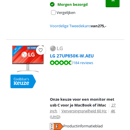
Morgen bezorgd
Vergelijken
Voordelige Tweedekans
van
275
,-
LG 27UP850K-W.AEU
Beoordeling is 9,0 van de 10, gebaseerd op 184 reviews.
184 reviews
Onze keuze voor een monitor met
usb C voor je MacBook of iMac
|
27
inch
|
Verversingssnelheid 60 Hz
|
4K
(UHD)
Productinformatieblad