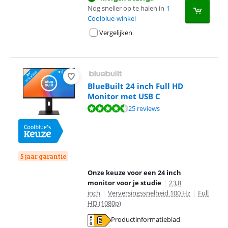
Nog sneller op te halen in
1
Coolblue-winkel
Vergelijken
BlueBuilt 24 inch Full HD
Monitor met USB C
Beoordeling is 8,7 van de 10, gebaseerd op 25 reviews.
25 reviews
5 jaar garantie
Onze keuze voor een 24 inch
monitor voor je studie
|
23,8
inch
|
Verversingssnelheid 100 Hz
|
Full
HD (1080p)
Productinformatieblad