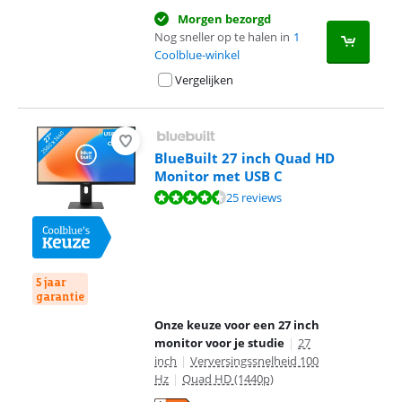
Morgen bezorgd
Nog sneller op te halen in
1
Coolblue-winkel
Vergelijken
BlueBuilt 27 inch Quad HD
Monitor met USB C
Beoordeling is 8,7 van de 10, gebaseerd op 25 reviews.
25 reviews
5 jaar
garantie
Onze keuze voor een 27 inch
monitor voor je studie
|
27
inch
|
Verversingssnelheid 100
Hz
|
Quad HD (1440p)