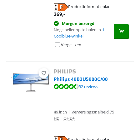
Productinformatieblad
opent in nieuw tabblad
269
,-
Morgen bezorgd
Nog sneller op te halen in
1
Coolblue-winkel
Vergelijken
Philips 49B2U5900C/00
Beoordeling is 8,8 van de 10, gebaseerd op 32 reviews.
32 reviews
49 inch
|
Verversingssnelheid 75
Hz
|
QHD+
Productinformatieblad