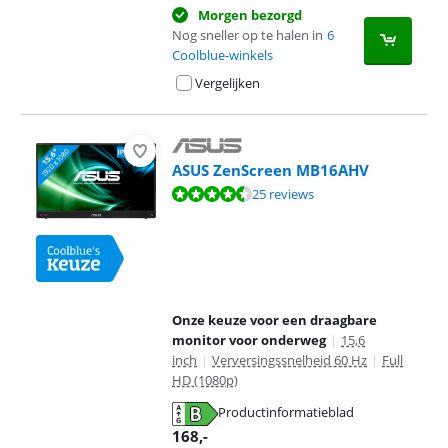
Morgen bezorgd
Nog sneller op te halen in
6
Coolblue-winkels
Vergelijken
ASUS ZenScreen MB16AHV
Beoordeling is 8,5 van de 10, gebaseerd op 25 reviews.
25 reviews
Onze keuze voor een draagbare
monitor voor onderweg
|
15,6
inch
|
Verversingssnelheid 60 Hz
|
Full
HD (1080p)
Productinformatieblad
opent in nieuw tabblad
168
,-