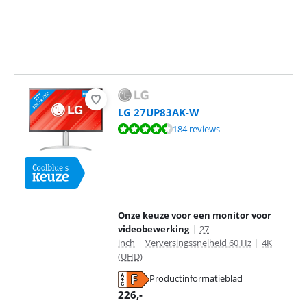
LG 27UP83AK-W
Beoordeling is 9,0 van de 10, gebaseerd op 184 reviews.
184 reviews
Onze keuze voor een monitor voor
videobewerking
|
27
inch
|
Verversingssnelheid 60 Hz
|
4K
(UHD)
Productinformatieblad
opent in nieuw tabblad
226
,-