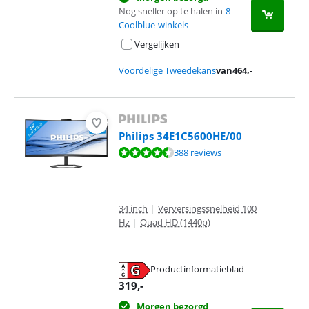
Nog sneller op te halen in
8
Coolblue-winkels
Vergelijken
Voordelige Tweedekans
van
464
,-
Philips 34E1C5600HE/00
Beoordeling is 8,9 van de 10, gebaseerd op 388 reviews.
388 reviews
34 inch
|
Verversingssnelheid 100
Hz
|
Quad HD (1440p)
Productinformatieblad
opent in nieuw tabblad
319
,-
Morgen bezorgd