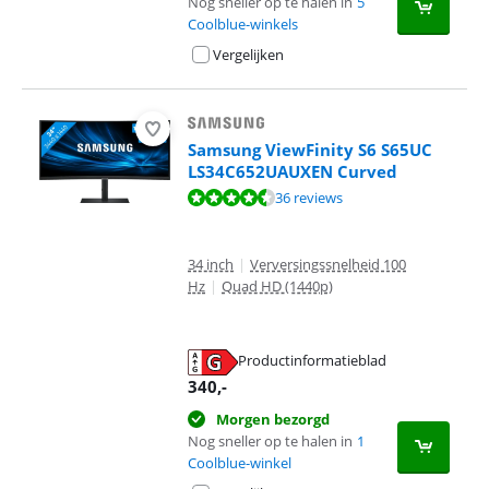
Nog sneller op te halen in
5
Coolblue-winkels
Vergelijken
Samsung ViewFinity S6 S65UC
LS34C652UAUXEN Curved
Beoordeling is 8,8 van de 10, gebaseerd op 36 reviews.
36 reviews
34 inch
|
Verversingssnelheid 100
Hz
|
Quad HD (1440p)
Productinformatieblad
opent in nieuw tabblad
340
,-
Morgen bezorgd
Nog sneller op te halen in
1
Coolblue-winkel