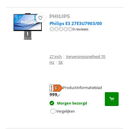
Philips E3 27E3U7903/00
0 reviews
27 inch
|
Verversingssnelheid 70
Hz
|
5K
Productinformatieblad
opent in nieuw tabblad
999
,-
Morgen bezorgd
Vergelijken