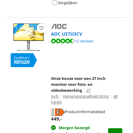
Vergelijken
AOC U27U3CV
Beoordeling is 8,9 van de 10, gebaseerd op 12 reviews.
12 reviews
Onze keuze voor een 27 inch
monitor voor foto- en
videobewerking
|
27
inch
|
Verversingssnelheid 60 Hz
|
4K
(UHD)
Productinformatieblad
opent in nieuw tabblad
449
,-
Morgen bezorgd