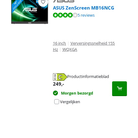
ASUS ZenScreen MB16NCG
Beoordeling is 7,6 van de 10, gebaseerd op 5 reviews.
5 reviews
16 inch
|
Verversingssnelheid 155
Hz
|
WQXGA
Productinformatieblad
opent in nieuw tabblad
249
,-
Morgen bezorgd
Vergelijken
Advertentie