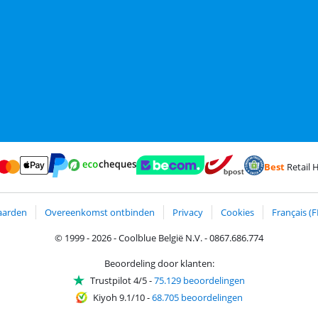
Best
Retail H
terCard en Visa via ClickToPay
Betalen met Ecocheques
ct
Betalen met ApplePay
Webshop Trustmark en klantreviews
Trustprofile van 
Verzending en bezorging m
Betalen met PayPal
aarden
Overeenkomst ontbinden
Privacy
Cookies
Français (F
© 1999 - 2026 - Coolblue België N.V. - 0867.686.774
Beoordeling door klanten:
Trustpilot 4/5
-
75.129 beoordelingen
Kiyoh 9.1/10
-
68.705 beoordelingen