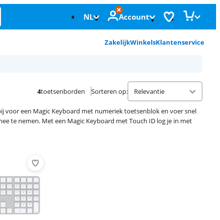
NL
Account
Zakelijk
Winkels
Klantenservice
4
toetsenborden
Sorteren op
:
bij voor een Magic Keyboard met numeriek toetsenblok en voer snel
 mee te nemen. Met een Magic Keyboard met Touch ID log je in met
Advertentie