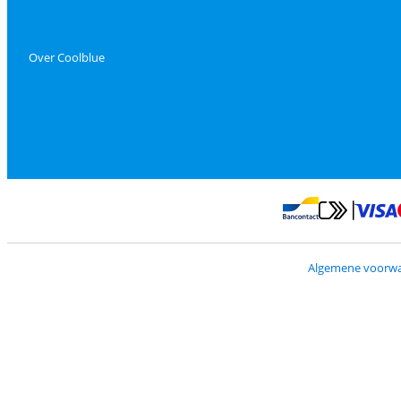
Over Coolblue
Betalen met Mas
Betalen met Banconta
Algemene voorw