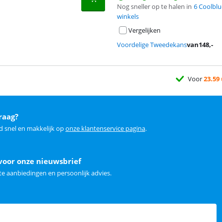
Nog sneller op te halen in
6 Coolblu
winkels
Vergelijken
Voordelige Tweedekans
van
148
,-
Voor
23.59
raag?
d snel en makkelijk op
onze klantenservice pagina
.
voor onze nieuwsbrief
e aanbiedingen en persoonlijk advies.