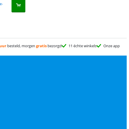
e-
 uur
besteld, morgen
gratis
bezorgd
11 échte winkels
Onze app