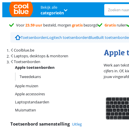
Bekijk alle
categorieën
Voor
23.59 uur
besteld, morgen
gratis
bezorgd
Gratis
ruilen
Toetsenborden
Logitech toetsenborden
BlueBuilt toetsenborde
Zoekresultaten en sortering
Apple 
Coolblue.be
Laptops, desktops & monitoren
Toetsenborden
Werk aan tekst
Apple toetsenborden
cijfers in. Of
Tweedekans
jouw vingerafd
Apple muizen
Apple accessoires
Laptopstandaarden
Muismatten
Toetsenbord samenstelling
Uitleg