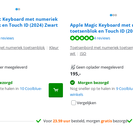
c Keyboard met numeriek
 en Touch ID (2024) Zwart
Apple Magic Keyboard met
toetsenblok en Touch ID (2
9,5 van de 10, gebaseerd op 4 reviews.
9,5 van de 10, gebaseerd op 4 reviews.
 reviews
4 reviews
et numeriek toetsenblok
|
Kleur
Toetsenbord met numeriek toetse
wit
|
ISO
er meegeleverd
Geen oplader meegeleverd
195
,-
ezorgd
Morgen bezorgd
te halen in
10 Coolblue-
Nog sneller op te halen in
9 Coolblu
winkels
Vergelijken
Voor
23.59 uur
besteld, morgen
gratis
bezorgd