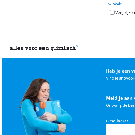
winkels
Vergelijken
alles voor een glimlach
Heb je een v
Vind je antwoor
Meld je aan 
Ontvang de best
E-mailadres