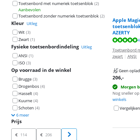
Toetsenbord met numeriek toetsenblok
(
2
)
Aanbevolen
Toetsenbord zonder numeriek toetsenblok
(
2
)
Apple Magi
Kleur
Uitleg
toetsenblok
Wit
AZERTY
(
3
)
Zwart
(
1
)
Beoordeling is 
Beoordeling is 
4
Fysieke toetsenbordindeling
Uitleg
Toetsenbord m
ANSI
(
1
)
zwart
|
ANSI
ISO
(
3
)
Op voorraad in de winkel
Geen oplad
206
,-
Brugge
(
3
)
Drogenbos
(
4
)
Morgen b
Nog sneller op 
Hasselt
(
4
)
winkels
Kuurne
(
4
)
Schoten
(
4
)
Vergelijken
6 meer
Prijs
Prijs
€
€