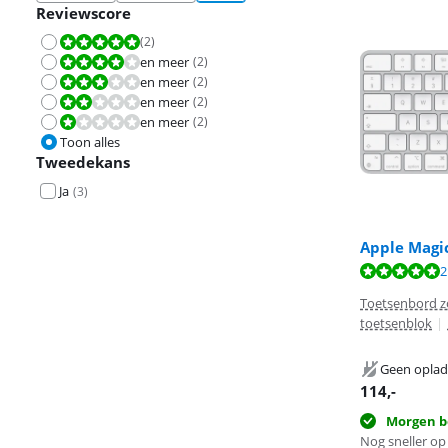
Reviewscore
(
2
)
Beoordeling is 10 van de 10.
en meer
(
2
)
Beoordeling is 8,0 van de 10.
en meer
(
2
)
Beoordeling is 6,0 van de 10.
en meer
(
2
)
Beoordeling is 4,0 van de 10.
en meer
(
2
)
Beoordeling is 2,0 van de 10.
Toon alles
Tweedekans
Ja
(
3
)
Apple Magi
Beoordeling is
2
Beoordeling is
Toetsenbord z
toetsenblok
|
Geen oplad
114
,-
Morgen b
Nog sneller op 