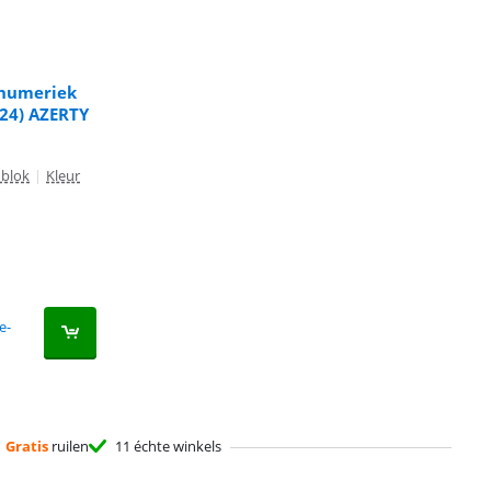
 numeriek
024) AZERTY
nblok
|
Kleur
e-
Gratis
ruilen
11 échte winkels