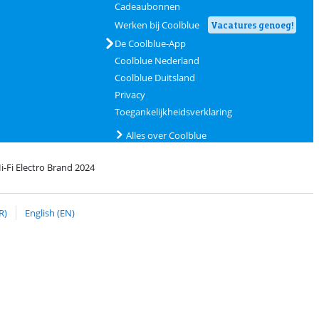
Cadeaubonnen
Werken bij Coolblue
Vacatures genoeg!
De Coolblue-App
Coolblue Nederland
Coolblue Duitsland
Privacy
Toegankelijkheidsverklaring
Alles over Coolblue
i-Fi Electro Brand 2024
Coolblue
et bPost
R)
English (EN)