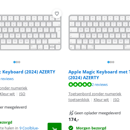
c Keyboard (2024) AZERTY
Apple Magic Keyboard met 
(2024) AZERTY
 10 van de 10, gebaseerd op 2 reviews.
 reviews
 10 van de 10, gebaseerd op 2 reviews.
2 reviews
onder numeriek
Kleur wit
|
ISO
Toetsenbord zonder numeriek
toetsenblok
|
Kleur wit
|
ISO
er meegeleverd
Geen oplader meegeleverd
174
,-
ezorgd
te halen in
9 Coolblue-
Morgen bezorgd