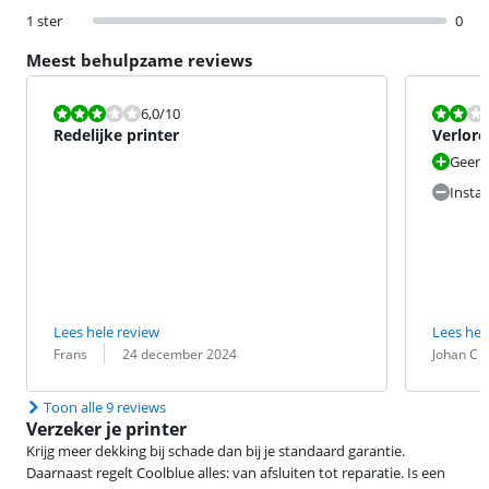
1 ster
0
Meest behulpzame reviews
Beoordeling is 6,0 van de 10.
Beoordeling i
6,0
/10
Redelijke printer
Verlor
Geen
Instal
Lees hele review
Lees hel
Beoordeling door:
Datum:
Beoordeling 
Datum:
Frans
24 december 2024
Johan C
Toon alle 9 reviews
Verzeker je printer
Krijg meer dekking bij schade dan bij je standaard garantie.
Daarnaast regelt Coolblue alles: van afsluiten tot reparatie. Is een