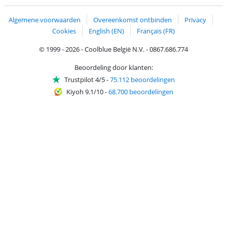
Trustprofile van Coolblue
Verzending en bezorging met bPost
Algemene voorwaarden
Overeenkomst ontbinden
Privacy
Cookies
English (EN)
Français (FR)
© 1999 - 2026 - Coolblue België N.V. - 0867.686.774
Beoordeling door klanten:
Trustpilot 4/5
-
75.112 beoordelingen
Kiyoh 9.1/10
-
68.700 beoordelingen