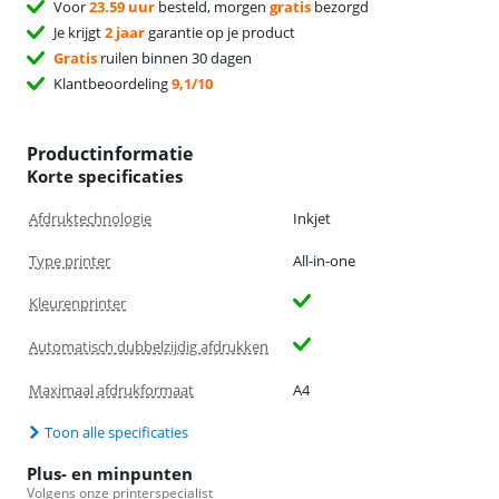
Voor
23.59 uur
besteld, morgen
gratis
bezorgd
Je krijgt
2 jaar
garantie op je product
Gratis
ruilen binnen 30 dagen
Klantbeoordeling
9,1/10
Productinformatie
Korte specificaties
Afdruktechnologie
Inkjet
Type printer
All-in-one
Kleurenprinter
Automatisch dubbelzijdig afdrukken
Maximaal afdrukformaat
A4
Toon alle specificaties
Plus- en minpunten
Volgens onze printerspecialist