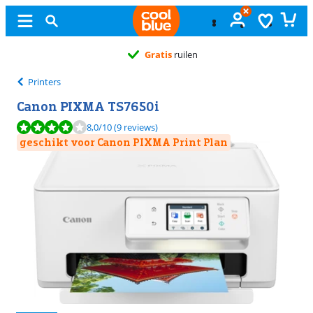
Gratis
ruilen
Printers
Canon PIXMA TS7650i
Beoordeling is 8,0 van de 10, gebaseerd op 9 reviews.
8,0
/10
(9 reviews)
geschikt voor Canon PIXMA Print Plan