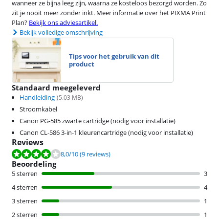
wanneer ze bijna leeg zijn, waarna ze kosteloos bezorgd worden. Zo
zit je nooit meer zonder inkt. Meer informatie over het PIXMA Print
Plan?
Bekijk ons adviesartikel.
Bekijk volledige omschrijving
Tips voor het gebruik van dit
product
Standaard meegeleverd
Handleiding
(
5.03
MB)
Stroomkabel
Canon PG-585 zwarte cartridge (nodig voor installatie)
Canon CL-586 3-in-1 kleurencartridge (nodig voor installatie)
Reviews
Beoordeling is 8,0 van de 10, gebaseerd op 9 reviews.
8,0
/10
(9 reviews)
Beoordeling
5 sterren
3
4 sterren
4
3 sterren
1
2 sterren
1