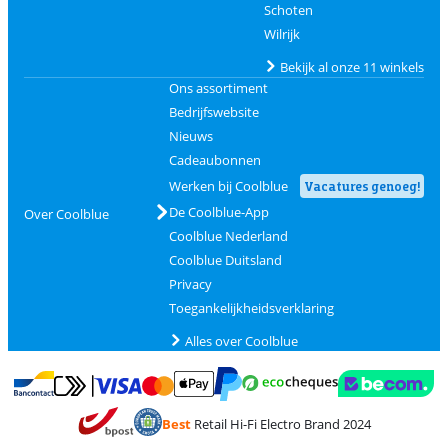
Schoten
Wilrijk
Bekijk al onze 11 winkels
Ons assortiment
Bedrijfswebsite
Nieuws
Cadeaubonnen
Werken bij Coolblue
Vacatures genoeg!
De Coolblue-App
Over Coolblue
Coolblue Nederland
Coolblue Duitsland
Privacy
Toegankelijkheidsverklaring
Alles over Coolblue
Betalen met MasterCard en Visa via ClickToPay
Betalen met Ecocheques
Betalen met Bancontact
Betalen met ApplePay
Webshop Trustmar
Betalen met PayPal
Best
Retail Hi-Fi Electro Brand 2024